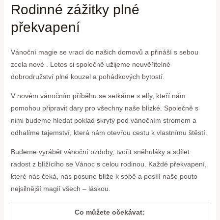
Rodinné zážitky plné
překvapení
Vánoční magie se vrací do našich domovů a přináší s sebou
zcela nové . Letos si společně užijeme neuvěřitelné
dobrodružství plné kouzel a pohádkových bytostí.
V novém vánočním příběhu se setkáme s elfy, kteří nám
pomohou připravit dary pro všechny naše blízké. Společně s
nimi budeme hledat poklad skrytý pod vánočním stromem a
odhalíme tajemství, která nám otevřou cestu k vlastnímu štěstí.
Budeme vyrábět vánoční ozdoby, tvořit sněhuláky a sdílet
radost z blížícího se Vánoc s celou rodinou. Každé překvapení,
které nás čeká, nás posune blíže k sobě a posílí naše pouto
nejsilnější magií všech – láskou.
Co můžete očekávat: