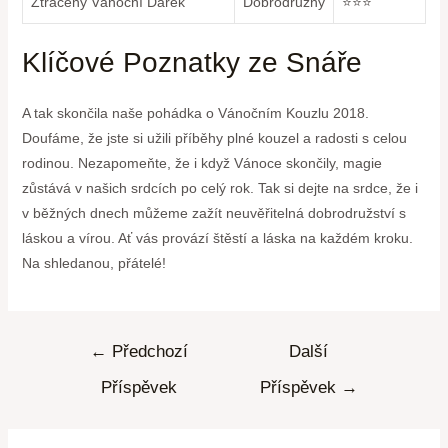
Ztracený Vánoční Dárek
Dobrodružný
⭐⭐⭐
Klíčové Poznatky ze Snáře
A tak skončila naše pohádka o Vánočním Kouzlu 2018.
Doufáme, že jste si užili příběhy plné kouzel a radosti s celou
rodinou. Nezapomeňte, že i když Vánoce skončily, magie
zůstává v našich srdcích po celý rok. Tak si dejte na srdce, že i
v běžných dnech můžeme zažít neuvěřitelná dobrodružství s
láskou a vírou. Ať vás provází štěstí a láska na každém kroku.
Na shledanou, přátelé!
←
Předchozí
Další
Příspěvek
Příspěvek
→