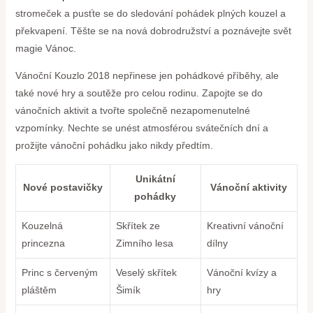
stromeček a pusťte se do sledování pohádek plných kouzel a
překvapení. Těšte se na nová dobrodružství a poznávejte svět
magie Vánoc.
Vánoční Kouzlo 2018 nepřinese jen pohádkové příběhy, ale
také nové hry a soutěže pro celou rodinu. Zapojte se do
vánočních aktivit a tvořte společně nezapomenutelné
vzpomínky. Nechte se unést atmosférou svátečních dní a
prožijte vánoční pohádku jako nikdy předtím.
Unikátní
Nové postavičky
Vánoční aktivity
pohádky
Kouzelná
Skřítek ze
Kreativní vánoční
princezna
Zimního lesa
dílny
Princ s červeným
Veselý skřítek
Vánoční kvízy a
pláštěm
Šimík
hry