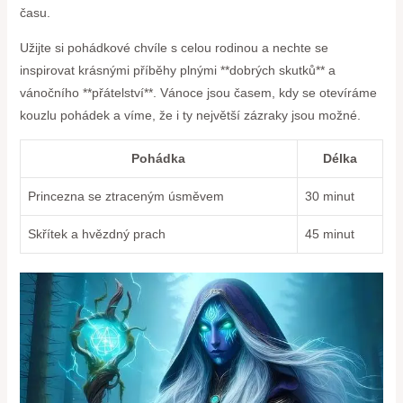
času.
Užijte si pohádkové chvíle s celou rodinou a nechte se
inspirovat krásnými příběhy plnými **dobrých skutků** a
vánočního **přátelství**. Vánoce jsou časem, kdy se otevíráme
kouzlu pohádek a víme, že i ty největší zázraky jsou možné.
Pohádka
Délka
Princezna se ztraceným úsměvem
30 minut
Skřítek a hvězdný prach
45 minut