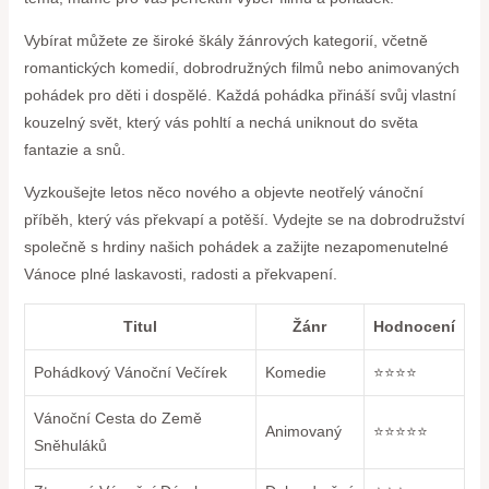
Vybírat můžete ze široké škály žánrových kategorií, včetně
romantických komedií, dobrodružných filmů nebo animovaných
pohádek pro děti i dospělé. Každá pohádka přináší svůj vlastní
kouzelný svět, který vás pohltí a nechá uniknout do světa
fantazie a snů.
Vyzkoušejte letos něco nového a objevte neotřelý vánoční
příběh, který vás překvapí a potěší. Vydejte se na dobrodružství
společně s hrdiny našich pohádek a zažijte nezapomenutelné
Vánoce plné laskavosti, radosti a překvapení.
Titul
Žánr
Hodnocení
Pohádkový Vánoční Večírek
Komedie
⭐⭐⭐⭐
Vánoční Cesta do Země
Animovaný
⭐⭐⭐⭐⭐
Sněhuláků