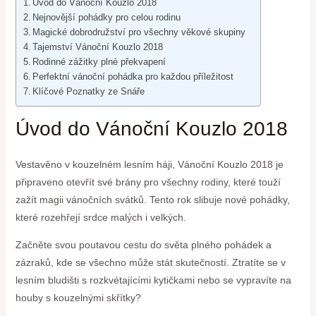
Úvod do Vánoční Kouzlo 2018
Nejnovější pohádky pro celou rodinu
Magické dobrodružství pro všechny věkové skupiny
Tajemství Vánoční Kouzlo 2018
Rodinné zážitky plné překvapení
Perfektní vánoční pohádka pro každou příležitost
Klíčové Poznatky ze Snáře
Úvod do Vánoční Kouzlo 2018
Vestavěno v kouzelném lesním háji, Vánoční Kouzlo 2018 je
připraveno otevřít své brány pro všechny rodiny, které touží
zažít magii vánočních svátků. Tento rok slibuje nové pohádky,
které rozehřejí srdce malých i velkých.
Začněte svou poutavou cestu do světa plného pohádek a
zázraků, kde se všechno může stát skutečností. Ztratíte se v
lesním bludišti s rozkvétajícími kytičkami nebo se vypravíte na
houby s kouzelnými skřítky?