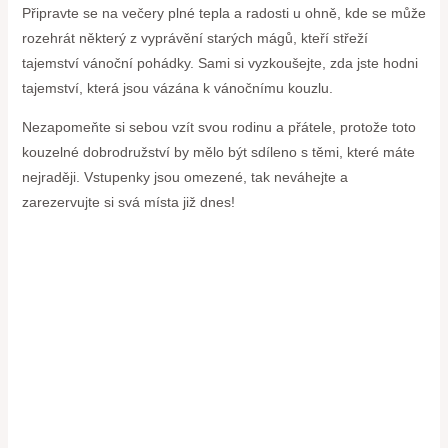
Připravte se na večery plné tepla a radosti u ohně, kde se může
rozehrát některý z vyprávění starých mágů, kteří střeží
tajemství vánoční pohádky. Sami si vyzkoušejte, zda jste hodni
tajemství, která jsou vázána k vánočnímu kouzlu.
Nezapomeňte si sebou vzít svou rodinu a přátele, protože toto
kouzelné dobrodružství by mělo být sdíleno s těmi, které máte
nejraději. Vstupenky jsou omezené, tak neváhejte a
zarezervujte si svá místa již dnes!