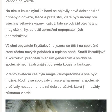
Vánočního kouzla.
Na trhu s kouzelnými knihami se objevily nové dobrodružné
příběhy o odvaze, lásce a přátelství, které byly určeny pro
všechny věkové skupiny. Každý, kdo se odvážil otevřít tyto
magické knihy, se ocitl uprostřed nepopsatelných
dobrodružství.
Všichni obyvatelé Kryštálového jezera se těšili na společné
čtení těchto nových pohádek u teplého ohně. Starší čarodějové
a kouzelníci předčítali mladším generacím a všichni se
společně nechávali unášet do světa kouzel a fantazie.
V tento sváteční čas byla magie všudypřítomná a vše bylo
možné. Rodiny se spojovaly v lásce a harmonii, a společně
prožívaly nezapomenutelná dobrodružství, která jim navždy
zůstanou v srdci.