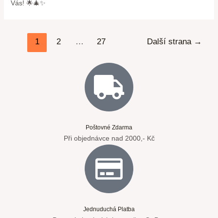
Vás! 🌟🎄✨
1
2
…
27
Další strana
→
Poštovné Zdarma
Při objednávce nad 2000,- Kč
Jednuduchá Platba