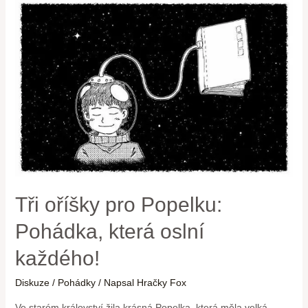
Tři oříšky pro Popelku:
Pohádka, která oslní
každého!
Diskuze
/
Pohádky
/ Napsal
Hračky Fox
Ve starém království žila krásná Popelka, která měla velká