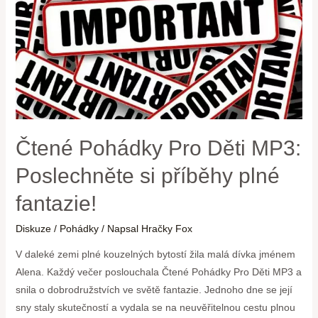
Čtené Pohádky Pro Děti MP3:
Poslechněte si příběhy plné
fantazie!
Diskuze
/
Pohádky
/ Napsal
Hračky Fox
V daleké zemi plné kouzelných bytostí žila malá dívka jménem
Alena. Každý večer poslouchala Čtené Pohádky Pro Děti MP3 a
snila o dobrodružstvích ve světě fantazie. Jednoho dne se její
sny staly skutečností a vydala se na neuvěřitelnou cestu plnou