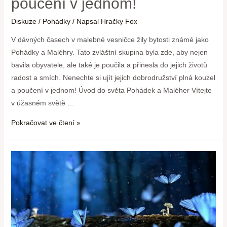
poučení v jednom!
Diskuze
/
Pohádky
/ Napsal
Hračky Fox
V dávných časech v malebné vesničce ‌žily bytosti známé jako
Pohádky a Maléhry. Tato zvláštní skupina byla zde, aby nejen
‍bavila obyvatele, ale také je poučila a přinesla do jejich⁢ životů
⁤radost a smích. Nenechte si ujít jejich dobrodružství plná kouzel
a poučení v jednom! Úvod do ‌světa Pohádek a Maléher Vítejte
v‍ úžasném ‌světě …
Pokračovat ve čtení »