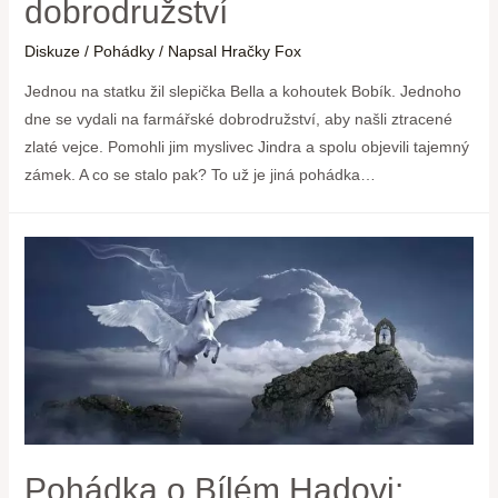
dobrodružství
Diskuze
/
Pohádky
/ Napsal
Hračky Fox
Jednou na statku žil slepička Bella a kohoutek Bobík. Jednoho
dne se vydali na farmářské dobrodružství, aby našli ztracené
zlaté vejce. Pomohli jim myslivec Jindra a spolu objevili tajemný
zámek. A co se stalo pak? To už je jiná pohádka…
Pohádka o Bílém Hadovi: