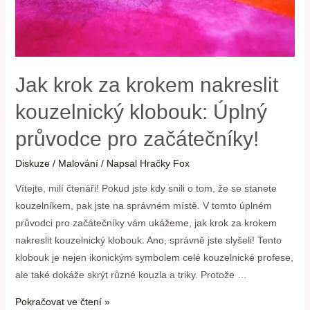
Jak krok za krokem nakreslit
kouzelnický klobouk: Úplný
průvodce pro začátečníky!
Diskuze
/
Malování
/ Napsal
Hračky Fox
Vítejte, milí čtenáři! Pokud jste kdy snili o tom, že se stanete
kouzelníkem, pak jste na správném místě. V tomto úplném
průvodci pro začátečníky vám ukážeme, jak krok za krokem
nakreslit kouzelnický klobouk. Ano, správně jste slyšeli! Tento
klobouk je nejen ikonickým symbolem celé kouzelnické profese,
ale také dokáže skrýt různé kouzla a triky. Protože …
Pokračovat ve čtení »