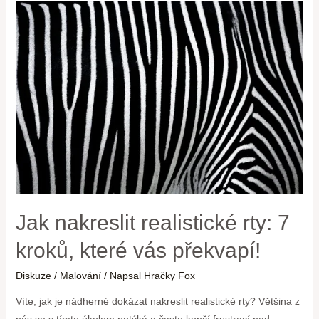
Jak nakreslit realistické rty: 7
kroků, které vás překvapí!
Diskuze
/
Malování
/ Napsal
Hračky Fox
Víte, jak je nádherné dokázat nakreslit realistické rty? Většina z
nás se s tímto úkolem potýká a často končí frustrací nad