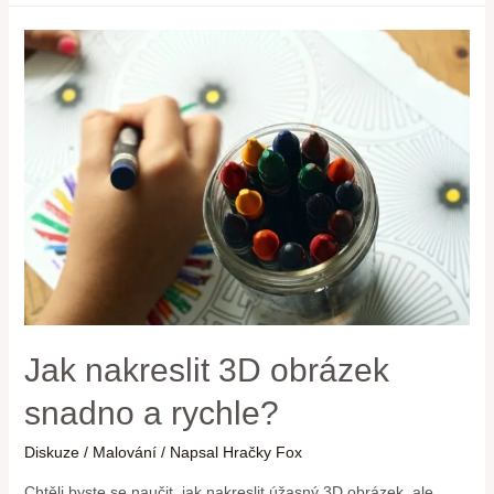
Jak nakreslit 3D obrázek
snadno a rychle?
Diskuze
/
Malování
/ Napsal
Hračky Fox
Chtěli byste se naučit, jak nakreslit úžasný 3D obrázek, ale