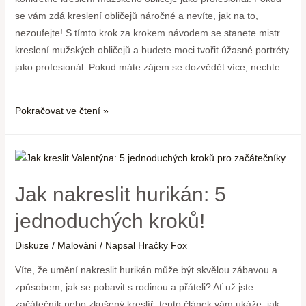
se vám zdá kreslení obličejů náročné a nevíte, jak na to,
nezoufejte! S tímto krok za krokem návodem se stanete mistr
kreslení mužských obličejů a budete moci tvořit úžasné portréty
jako profesionál. Pokud máte zájem se dozvědět více, nechte
…
Pokračovat ve čtení »
Jak nakreslit hurikán: 5
jednoduchých kroků!
Diskuze
/
Malování
/ Napsal
Hračky Fox
Víte, že umění nakreslit hurikán může být skvělou zábavou a
způsobem, jak se pobavit s rodinou a přáteli? Ať už jste
začátečník nebo zkušený kreslíř, tento článek vám ukáže, jak