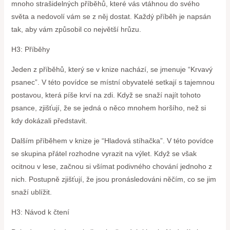
mnoho strašidelných příběhů, které vás vtáhnou do svého
světa a nedovolí vám se z něj dostat. Každý příběh je napsán
tak, aby vám způsobil co největší hrůzu.
H3: Příběhy
Jeden z příběhů, který se v knize nachází, se jmenuje “Krvavý
psanec”. V této povídce se místní obyvatelé setkají s tajemnou
postavou, která píše krví na zdi. Když se snaží najít tohoto
psance, zjišťují, že se jedná o něco mnohem horšího, než si
kdy dokázali představit.
Dalším příběhem v knize je “Hladová stíhačka”. V této povídce
se skupina přátel rozhodne vyrazit na výlet. Když se však
ocitnou v lese, začnou si všímat podivného chování jednoho z
nich. Postupně zjišťují, že jsou pronásledováni něčím, co se jim
snaží ublížit.
H3: Návod k čtení