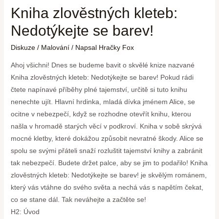
Kniha zlověstných kleteb:
Nedotýkejte se barev!
Diskuze
/
Malování
/ Napsal
Hračky Fox
Ahoj všichni! Dnes se budeme bavit o skvělé knize nazvané
Kniha zlověstných kleteb: Nedotýkejte se barev! Pokud rádi
čtete napínavé příběhy plné tajemství, určitě si tuto knihu
nenechte ujít. Hlavní hrdinka, mladá dívka jménem Alice, se
ocitne v nebezpečí, když se rozhodne otevřít knihu, kterou
našla v hromadě starých věcí v podkroví. Kniha v sobě skrývá
mocné kletby, které dokážou způsobit nevratné škody. Alice se
spolu se svými přáteli snaží rozluštit tajemství knihy a zabránit
tak nebezpečí. Budete držet palce, aby se jim to podařilo! Kniha
zlověstných kleteb: Nedotýkejte se barev! je skvělým románem,
který vás vtáhne do svého světa a nechá vás s napětím čekat,
co se stane dál. Tak neváhejte a začtěte se!
H2: Úvod