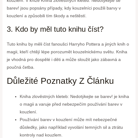
kouzlem. V knize Kniha zlověstných kleteb: Nedotýkejte se
barev! jsou popsány případy, kdy kouzelníci použili barvy v
kouzlení a způsobili tím škody a neštěstí.
3. Kdo by měl tuto knihu číst?
Tuto knihu by měli číst fanoušci Harryho Pottera a jiných knih o
magii, kteří chtějí lépe porozumět kouzelnickému světu. Kniha
je vhodná pro dospělé i děti a může sloužit jako zábavná a
poučná četba.
Důležité Poznatky Z Článku
Kniha zlověstných kleteb: Nedotýkejte se barev! je kniha
o magii a varuje před nebezpečím používání barev v
kouzlení.
Používání barev v kouzlení může mít nebezpečné
důsledky, jako například vyvolání temných sil a ztrátu
kontroly nad kouzlem.