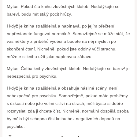
Mytus: Pokud čtu knihu zlověstných kleteb: Nedotýkejte se
barev!, budu mít stálý pocit hrůzy.
I když je kniha strašidelná a napínavá, po jejím přečtení
nepřestanete fungovat normálně. Samozřejmě se může stát, že
vás některý z příběhů vyděsí a budete na něj myslet i po
skončení čtení. Nicméně, pokud jste odolný vůči strachu,
můžete si knihu užít jako napínavou zábavu.
Mytus: Četba knihy zlověstných kleteb: Nedotýkejte se barev! je
nebezpečná pro psychiku.
I když je kniha strašidelná a obsahuje násilné scény, není
nebezpečná pro psychiku. Samozřejmě, pokud máte problémy
s úzkostí nebo jste velmi citliví na strach, měli byste si dobře
rozmyslet, zda ji chcete číst. Nicméně, normální dospělá osoba
by měla být schopna číst knihu bez negativních dopadů na
psychiku.