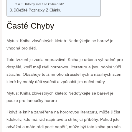
3. Kdo by měl tuto knihu číst?
Důležité Poznatky Z Článku
Časté Chyby
Mytus: Kniha zlověstných kleteb: Nedotýkejte se barev! je
vhodná pro děti.
Toto tvrzení je zcela nepravdivé. Kniha je určena výhradně pro
dospělé, kteří mají rádi hororovou literaturu a jsou odolní vůči
strachu. Obsahuje totiž mnoho strašidelných a násilných scén,
které by mohly děti vyděsit a způsobit jim noční můry.
Mytus: Kniha zlověstných kleteb: Nedotýkejte se barev! je
pouze pro fanoušky hororu.
I když je kniha zaměřena na hororovou literaturu, může ji číst
kdokoliv, kdo má rád napínavé a strhující příběhy. Pokud jste
odvážní a máte rádi pocit napětí, může být tato kniha pro vás.