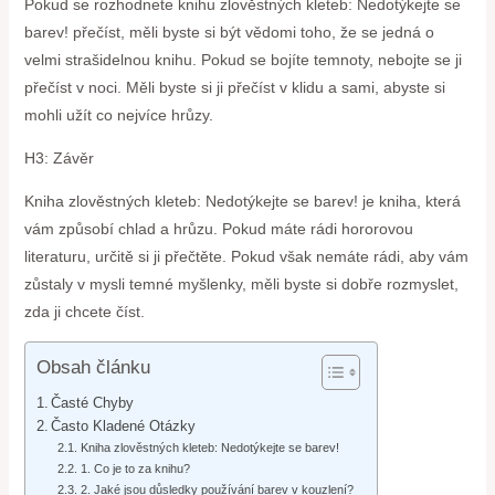
Pokud se rozhodnete knihu zlověstných kleteb: Nedotýkejte se
barev! přečíst, měli byste si být vědomi toho, že se jedná o
velmi strašidelnou knihu. Pokud se bojíte temnoty, nebojte se ji
přečíst v noci. Měli byste si ji přečíst v klidu a sami, abyste si
mohli užít co nejvíce hrůzy.
H3: Závěr
Kniha zlověstných kleteb: Nedotýkejte se barev! je kniha, která
vám způsobí chlad a hrůzu. Pokud máte rádi hororovou
literaturu, určitě si ji přečtěte. Pokud však nemáte rádi, aby vám
zůstaly v mysli temné myšlenky, měli byste si dobře rozmyslet,
zda ji chcete číst.
Obsah článku
Časté Chyby
Často Kladené Otázky
Kniha zlověstných kleteb: Nedotýkejte se barev!
1. Co je to za knihu?
2. Jaké jsou důsledky používání barev v kouzlení?