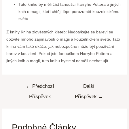
Tuto knihu by měli číst fanoušci Harryho Pottera a jiných
knih o magii, kteří chtějí lépe porozumět kouzelnickému
světu.
Z knihy Kniha zlověstných kleteb: Nedotýkejte se barev! se
dozvíte mnoho zajímavostí o magii a kouzelnickém světě. Tato
kniha vám také ukáže, jak nebezpečné může být používání
barev v kouzlení. Pokud jste fanouškem Harryho Pottera a
jiných knih o magii, tuto knihu byste si neměli nechat ujít.
←
Předchozí
Další
Příspěvek
Příspěvek
→
Podobné Články