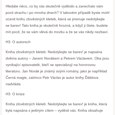
Hledáte něco, co by vás skutečně vyděsilo a zanechalo vám
pocit strachu i po mnoha dnech? V takovém případě byste mohl
ocenit knihu zlověstných kleteb, která se jmenuje nedotýkejte
se barev! Tato kniha je skutečně hrozná, a když ji čtete, budete
mít pocit, že se vám vlévá do mozku a že se vás nikdy nezbaví.
H3: O autorech
Kniha zlověstných kleteb: Nedotýkejte se barev! je napsána
dvěma autory – Janem Novákem a Petrem Václavem. Oba jsou
vynikající spisovatelé, kteří se specializují na hororovou
literaturu. Jan Novák je známý svými romány, jako je například
Černá magie, zatímco Petr Václav je autor knihy Ďáblova
nadvláda.
H3: O knize
Kniha zlověstných kleteb: Nedotýkejte se barev! je kniha, která
byla napsána s jediným cílem – vyděsit vás. Kniha obsahuje