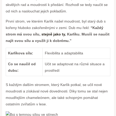
skvělých rad a moudrostí k předání. Rozhodl se tedy naučit se
od nich⁣ a naslouchat jejich ‍pokladům.
První strom, ve kterém Karlík našel moudrost, byl ‌starý ⁤dub s​
kořeny hluboko ‍zakořeněnými v zemi. Dub mu řekl:
“Každý
strom má svou sílu,
stejně jako ty
, Karlíku. Musíš se naučit
najít svou sílu a⁣ využít ‍ji k dobrému.”
Karlíkova síla:
Flexibilita a adaptabilita
Co se naučil od
Učit se adaptovat na různé situace a
⁢dubu:
prostředí
S každým dalším stromem, který Karlík​ potkal, se učil nové
moudrosti a získával nové dovednosti.⁤ Díky tomu se stal nejen
moudřejším⁢ chameleónem, ale také schopným pomáhat
ostatním zvířatům v lese.