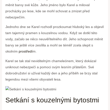
měnit barvy své kůže. Jeho jméno bylo Karel a miloval
procházky po lese, kde se ⁣mohl schovat a zmizet před
nebezpečím.
Jednoho dne se Karel rozhodl prozkoumat hluboký les a ⁤objevil
tam tajemný pramen s kouzelnou vodou. Když se dotkl této
vody, ‌začalo se něco⁤ neuvěřitelného dít. Jeho schopnost měnit
barvy se​ ještě více zesílila a mohl se⁤ téměř zcela slepit s
okolním
prostředí
m.
Karel se tak stal neviditelným chameleónem, který dokázal
uniknout nebezpečí a pomoci svým lesním ⁣přátelům. Své
dobrodružství si užíval každý den​ a⁢ jeho příběh se brzy ​stal⁢
legendou mezi všemi obyvateli⁣ lesa.
Setkání s kouzelnými bytostmi