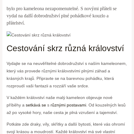
bylo pro‍ kameleona nezapomenutelné.⁢ S novými přáteli se
vydal na⁤ další dobrodružství plné pohádkové kouzlo‌ a
přátelství.
Cestování skrz různá⁣ království
Vydajte se na neuvěřitelné dobrodružství ‍s naším kameleonem,
​který‌ vás provede různými královstvími plnými záhad a
krásných ⁤krajů. Připravte se na barevnou pohádku, která
rozproudí vaši fantazii a rozzáří⁣ vaše srdce.
V každém království naše malý kameleon objevuje nové
příběhy a
setkává se
s
různými postavami
. Od kouzelných‌ lesů
až po vysoké hory, naše cesta je plná vzrušení a tajemství.
Potkáte zde draky, víly, skřítky a další​ bytosti, které vás ohromí
svojí krásou a ⁤moudrostí. Každé království má své⁤ vlastní