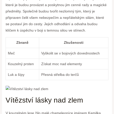
které⁢ je ‍budou provázet a poskytnou jim ⁣cenné rady a ​magické
předměty. Společně budou tvořit ‌nezlomný tým, který je
připraven čelit všem nebezpečím a⁤ nepřátelským silám, které
se postaví jim do cesty. Jejich odhodlání a odvaha⁤ budou
klíčem k úspěchu ​v boji⁢ s ‌temnou silou ve stínech.
Zbraně
Zkušenosti
Meč
Vyškolit se v bojových dovednostech
Kouzelný prsten
Získat moc nad elementy
Luk‌ a‍ šípy
Přesná střelba do terčů
Vítězství⁣ lásky nad zlem
V kouzelném ⁢lese⁤ žilo‍ malé chameleoníce jménem⁣ Kamilka.