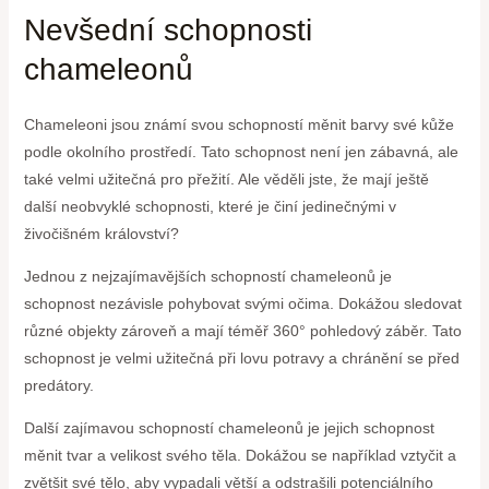
Nevšední schopnosti
chameleonů
Chameleoni jsou známí svou schopností měnit barvy své kůže
podle okolního prostředí. Tato schopnost není jen zábavná, ale
také velmi užitečná pro přežití. ​Ale⁣ věděli jste, že mají ještě‍
další neobvyklé schopnosti, které je činí jedinečnými v
živočišném království?
Jednou z nejzajímavějších schopností ‍chameleonů je
schopnost ⁣nezávisle pohybovat svými očima. Dokážou ⁣sledovat‍
různé objekty ⁢zároveň a ⁣mají téměř 360° pohledový záběr.⁤ Tato
schopnost je ‌velmi užitečná při lovu potravy a chránění se před
predátory.
Další zajímavou schopností chameleonů je jejich schopnost​
měnit tvar a velikost svého ​těla. Dokážou se například vztyčit a
⁣zvětšit své⁣ tělo, aby ⁤vypadali větší a odstrašili potenciálního