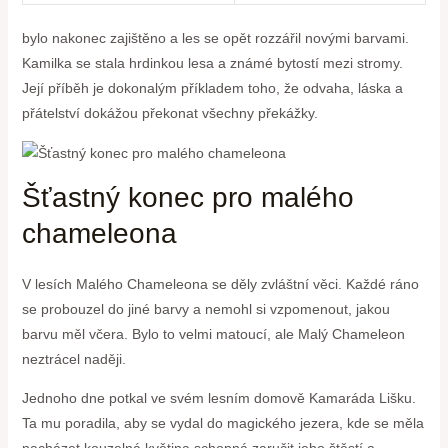
bylo nakonec zajištěno a les se opět rozzářil novými‍ barvami.
Kamilka⁢ se stala ⁢hrdinkou lesa a známé ​bytostí mezi⁤ stromy.
Její příběh je dokonalým příkladem toho, že odvaha,⁤ láska a
⁣přátelství dokážou překonat všechny ​překážky.
Šťastný ⁣konec pro malého
⁢chameleona
V⁢ lesích Malého Chameleona se děly zvláštní věci. Každé ráno
se ⁤probouzel do jiné barvy a nemohl⁤ si​ vzpomenout, jakou
barvu​ měl včera. Bylo ⁤to velmi matoucí, ale Malý Chameleon⁤
neztrácel naději.
Jednoho ​dne ⁢potkal ve svém lesním domově Kamaráda Lišku.
Ta mu poradila, aby se vydal do ⁤magického jezera, kde se ‍měla
nacházet kouzelná květina schopná zaručit jeho ⁢štěstí a