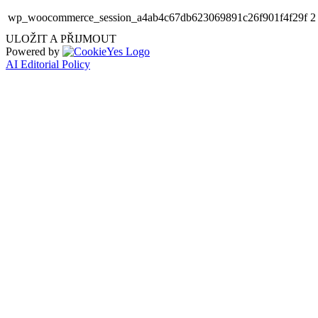
wp_woocommerce_session_a4ab4c67db623069891c26f901f4f29f
2
ULOŽIT A PŘIJMOUT
Powered by
AI Editorial Policy