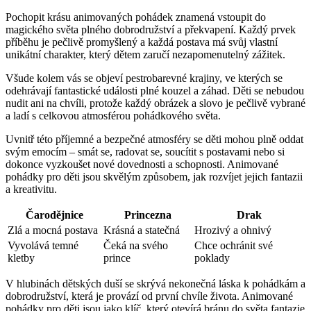
Pochopit ⁢krásu animovaných pohádek znamená vstoupit do
magického světa plného ⁢dobrodružství​ a překvapení. Každý​ prvek
příběhu ‌je pečlivě promyšlený a⁣ každá postava má svůj vlastní
unikátní charakter, který dětem zaručí nezapomenutelný ​zážitek.
Všude kolem vás​ se objeví ‍pestrobarevné krajiny,​ ve ​kterých se⁤
odehrávají ⁤fantastické události ⁣plné⁣ kouzel a ​záhad. Děti se nebudou
nudit⁢ ani na chvíli, protože každý‍ obrázek ⁤a slovo je pečlivě vybrané
a ladí ‌s ⁣celkovou ‍atmosférou pohádkového světa.
Uvnitř této příjemné a bezpečné atmosféry se děti mohou plně oddat
svým emocím – smát se, radovat se, soucítit s ‍postavami⁢ nebo si
dokonce vyzkoušet‌ nové​ dovednosti a⁤ schopnosti. Animované
pohádky​ pro ⁣děti jsou skvělým​ způsobem, jak rozvíjet jejich ⁣fantazii⁤
a kreativitu.
Čarodějnice
Princezna
Drak
Zlá a⁤ mocná postava
Krásná ​a statečná
Hrozivý a ⁣ohnivý
Vyvolává temné
Čeká na svého
Chce ochránit své
kletby
⁣prince
poklady
V hlubinách ⁣dětských ‍duší se skrývá⁤ nekonečná láska​ k pohádkám a
dobrodružství, která je⁢ provází‌ od⁤ první​ chvíle života. Animované
pohádky ​pro děti ⁣jsou jako⁣ klíč, který otevírá bránu do světa fantazie