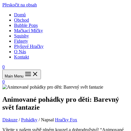
Přeskočit na obsah
Domů
Obchod
Bubble Pops
Mačkací Míčky
Squishy
Fidgety
Plyšové Hračky
O Nás
Kontakt
0
Main Menu
0
Animované pohádky pro děti: Barevný
svět fantazie
Diskuze
/
Pohádky
/ Napsal
Hračky Fox
Vítejte v‍ našem světě plném kouzel⁣ a dobrodružství! “Animované