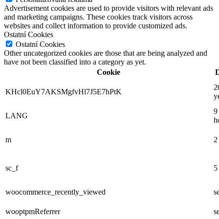
Advertisement cookies are used to provide visitors with relevant ads
and marketing campaigns. These cookies track visitors across
websites and collect information to provide customized ads.
Ostatní Cookies
Ostatní Cookies
Other uncategorized cookies are those that are being analyzed and
have not been classified into a category as yet.
Cookie
D
2
KHcl0EuY7AKSMgfvHl7J5E7hPtK
y
9
LANG
h
m
2
sc_f
5
woocommerce_recently_viewed
s
wooptpmReferrer
s