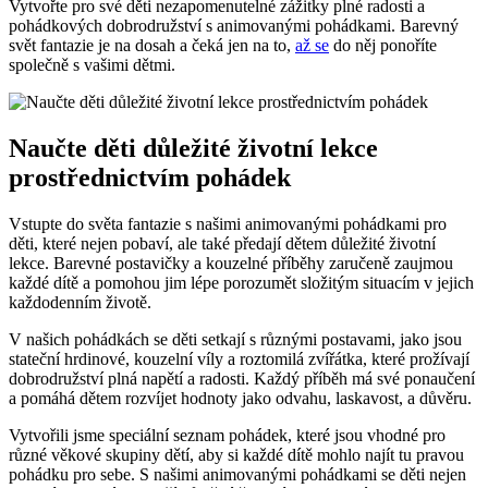
Vytvořte pro své děti ​nezapomenutelné zážitky plné radosti a
⁤pohádkových dobrodružství ‌s⁣ animovanými pohádkami. Barevný
svět‍ fantazie je na dosah a čeká jen ⁤na ⁣to,
až se
do něj ponoříte
společně s vašimi‌ dětmi.
Naučte děti důležité ⁣životní lekce⁣
prostřednictvím ‌pohádek
Vstupte do světa fantazie‌ s ​našimi animovanými pohádkami⁤ pro
děti, které​ nejen pobaví, ale také⁢ předají dětem důležité ⁢životní
lekce. Barevné postavičky a ‌kouzelné ⁤příběhy zaručeně‍ zaujmou
‌každé‌ dítě ⁤a ⁣pomohou jim lépe porozumět složitým situacím v⁣ jejich
každodenním životě.
V našich pohádkách se děti setkají s různými postavami, ⁣jako jsou
stateční hrdinové, ⁣kouzelní víly⁤ a roztomilá zvířátka, které prožívají⁣
dobrodružství plná napětí a radosti. Každý příběh má své ⁣ponaučení
a pomáhá dětem rozvíjet hodnoty jako‌ odvahu, laskavost, a důvěru.
Vytvořili jsme speciální ​seznam​ pohádek, ⁢které ‍jsou vhodné pro
různé​ věkové skupiny dětí, ‌aby si každé dítě mohlo najít tu​ pravou
pohádku pro sebe. S našimi ⁣animovanými pohádkami se děti nejen