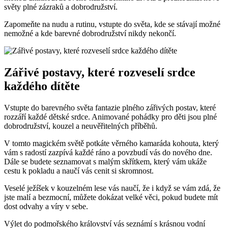
světy plné zázraků ⁣a dobrodružství.
Zapomeňte na nudu a rutinu, vstupte do⁤ světa, kde se stávají možné
‍nemožné a‌ kde barevné dobrodružství‍ nikdy ‍nekončí.
Zářivé postavy, které rozveselí ⁣srdce ​
každého dítěte
Vstupte do⁣ barevného světa ⁢fantazie plného zářivých postav, které
rozzáří každé dětské srdce. Animované pohádky pro děti jsou plné
⁢dobrodružství, kouzel a neuvěřitelných příběhů.
V tomto magickém světě potkáte věrného kamaráda kohouta, který
vám s radostí zazpívá každé ráno a povzbudí vás do nového dne.
Dále se budete seznamovat s malým skřítkem, který vám ukáže
cestu k pokladu a naučí vás cenit si skromnost.
Veselé ježíšek v kouzelném lese vás naučí, že i když se vám zdá, že
jste malí a bezmocní, můžete dokázat velké věci, pokud budete mít
dost odvahy a víry v sebe.
Výlet do podmořského království vás seznámí s krásnou vodní