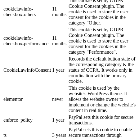
This cookie is set by GDPR
Cookie Consent plugin. The
cookielawinfo-
11
cookie is used to store the user
checkbox-others
months
consent for the cookies in the
category "Other.
This cookie is set by GDPR
Cookie Consent plugin. The
cookielawinfo-
11
cookie is used to store the user
checkbox-performance
months
consent for the cookies in the
category "Performance".
Records the default button state of
the corresponding category & the
CookieLawInfoConsent
1 year
status of CCPA. It works only in
coordination with the primary
cookie.
This cookie is used by the
website's WordPress theme. It
elementor
never
allows the website owner to
implement or change the website's
content in real-time.
PayPal sets this cookie for secure
enforce_policy
1 year
transactions.
PayPal sets this cookie to enable
ts
3 years
secure transactions through