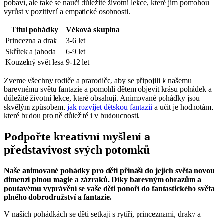
pobaví, ale také se naučí ⁤důležité životní lekce,​ které jim pomohou
vyrůst v⁤ pozitivní ‍a empatické osobnosti.
Titul pohádky
Věková skupina
Princezna a drak
3-6⁤ let
Skřítek a jahoda
6-9⁤ let
Kouzelný svět lesa
9-12 let
Zveme všechny rodiče ⁣a‌ prarodiče, aby se připojili k našemu
barevnému světu fantazie ⁣a pomohli dětem objevit ⁢krásu pohádek a
důležité životní lekce, které⁤ obsahují. Animované pohádky jsou
skvělým způsobem,
jak rozvíjet dětskou fantazii
a učit ⁢je hodnotám,
které budou pro ně důležité i v budoucnosti.
Podpořte kreativní myšlení a
představivost svých⁤ potomků
Naše animované ⁢pohádky pro děti přináší do jejich světa novou⁤
dimenzi ⁢plnou magie a zázraků. ⁣Díky barevným ‍obrazům ‌a
poutavému​ vyprávění se vaše děti ponoří do fantastického​ světa
⁤plného dobrodružství a fantazie.
V ⁢našich pohádkách se ‌děti setkají s⁤ rytíři, princeznami, ⁤draky a