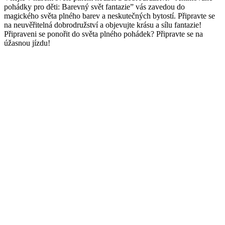
pohádky pro děti: Barevný svět fantazie” vás ⁤zavedou‍ do
magického světa plného barev a neskutečných bytostí. ⁢Připravte se ​
na neuvěřitelná​ dobrodružství a objevujte krásu a sílu fantazie!
Připraveni se ponořit⁤ do světa plného pohádek? Připravte se na​
úžasnou jízdu!