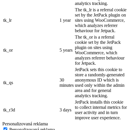
analytics tracking.
The tk_lr is a referral cookie
set by the JetPack plugin on
tk_lr
1 year
sites using WooCommerce,
which analyzes referrer
behaviour for Jetpack.
The tk_or is a referral
cookie set by the JetPack
plugin on sites using
tk_or
5 years
WooCommerce, which
analyzes referrer behaviour
for Jetpack.
JetPack sets this cookie to
store a randomly-generated
30
anonymous ID which is
tk_qs
minutes
used only within the admin
area and for general
analytics tracking.
JetPack installs this cookie
to collect internal metrics for
tk_r3d
3 days
user activity and in turn
improve user experience.
Personalizovaná reklama
Personalizovaná reklama