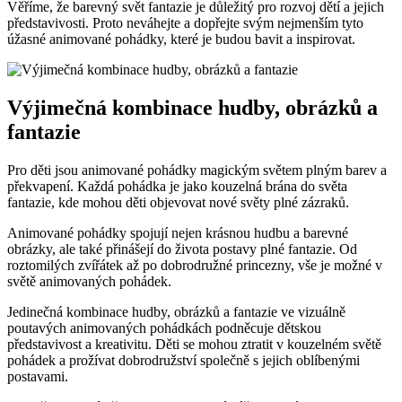
Věříme,​ že barevný‌ svět fantazie⁢ je‍ důležitý pro rozvoj dětí a jejich
⁣představivosti. Proto neváhejte a dopřejte svým nejmenším​ tyto
úžasné animované pohádky, které je budou‌ bavit a inspirovat.
Výjimečná ⁣kombinace hudby, obrázků a
fantazie
Pro ​děti jsou animované⁢ pohádky magickým‍ světem ‍plným barev a
překvapení.​ Každá⁢ pohádka​ je​ jako kouzelná brána do světa
fantazie,⁤ kde mohou děti‌ objevovat nové světy plné zázraků.
Animované pohádky spojují nejen krásnou ​hudbu a barevné
⁣obrázky, ale ⁤také přinášejí do ‌života postavy ⁣plné fantazie. Od
roztomilých zvířátek až po dobrodružné ⁣princezny, vše je⁣ možné v‍
světě animovaných pohádek.
Jedinečná kombinace hudby, obrázků a fantazie ve vizuálně⁢
poutavých animovaných pohádkách podněcuje dětskou
představivost a kreativitu. Děti se mohou ztratit v ⁣kouzelném ⁢světě‍
pohádek a prožívat dobrodružství společně s‍ jejich ⁢oblíbenými⁤
postavami.