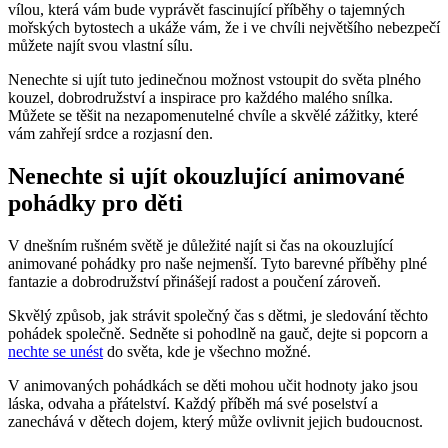
vílou, která vám bude vyprávět fascinující příběhy o tajemných
mořských bytostech a ukáže vám, že i ve chvíli největšího nebezpečí
můžete najít svou vlastní sílu.
Nenechte si ujít tuto jedinečnou možnost vstoupit do světa plného
kouzel, dobrodružství a inspirace pro každého malého snílka.
Můžete se těšit na nezapomenutelné chvíle a skvělé zážitky, které
vám zahřejí srdce a rozjasní den.
Nenechte si ⁢ujít okouzlující animované
‌pohádky pro děti
V dnešním rušném světě je‍ důležité najít si čas na okouzlující
animované pohádky pro naše nejmenší. Tyto barevné příběhy plné
‌fantazie a dobrodružství přinášejí radost a poučení zároveň.
Skvělý způsob,‌ jak ⁤strávit společný čas s ⁣dětmi, je sledování těchto
pohádek⁣ společně.⁣ Sedněte‍ si pohodlně na gauč, ⁣dejte si ⁤popcorn‍ a
nechte se unést
⁢do světa, kde⁢ je všechno možné.
V animovaných pohádkách se děti mohou ⁢učit hodnoty jako‍ jsou
láska, odvaha a přátelství. Každý​ příběh má své poselství a
zanechává v dětech dojem, ‌který může ​ovlivnit jejich‌ budoucnost.