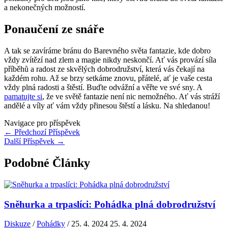
a nekonečných ⁤možností.
Ponaučení​ ze snáře
A ⁢tak se zavíráme bránu‌ do Barevného‌ světa fantazie, kde dobro
vždy​ zvítězí nad zlem ‍a magie nikdy neskončí. Ať vás‍ provází síla
příběhů a radost ze ⁢skvělých dobrodružství, ⁢která vás čekají‍ na
každém rohu. Až se brzy setkáme znovu,‌ přátelé, ⁢ať je vaše cesta
vždy plná‌ radosti ⁣a štěstí. ‍Buďte odvážní⁣ a věřte ve své ⁤sny. A
pamatujte si
, že ​ve světě fantazie není nic ‍nemožného. Ať vás stráží
‌andělé a víly ať vám vždy ​přinesou‌ štěstí a ⁣lásku. Na ⁣shledanou!
Navigace pro příspěvek
←
Předchozí Příspěvek
Další Příspěvek
→
Podobné Články
Sněhurka a trpaslíci: Pohádka plná dobrodružství
Diskuze
/
Pohádky
/
25. 4. 2024
25. 4. 2024