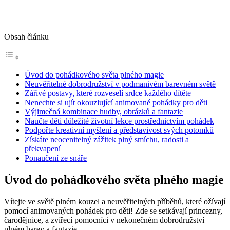
Obsah článku
Úvod ​do pohádkového světa plného magie
Neuvěřitelné dobrodružství‌ v podmanivém barevném⁤ světě
Zářivé postavy, které rozveselí ⁣srdce ​každého dítěte
Nenechte si ⁢ujít okouzlující animované ‌pohádky pro děti
Výjimečná ⁣kombinace hudby, obrázků a fantazie
Naučte děti důležité ⁣životní lekce⁣ prostřednictvím ‌pohádek
Podpořte kreativní myšlení a představivost svých⁤ potomků
Získáte neocenitelný zážitek plný smíchu, radosti a
překvapení
Ponaučení​ ze snáře
Úvod ​do pohádkového světa plného magie
Vítejte ve světě plném kouzel a neuvěřitelných příběhů, které⁣ ožívají
​pomocí animovaných pohádek ⁤pro ⁤děti! Zde se setkávají ⁤princezny,
čarodějnice, a ⁢zvířecí⁤ pomocníci v nekonečném dobrodružství
plném barev ⁣a fantazie.