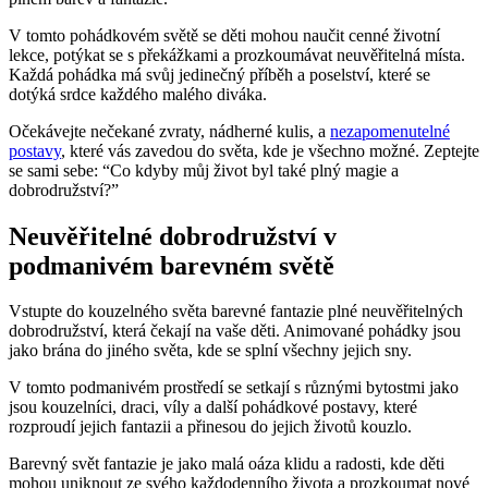
V tomto⁣ pohádkovém světě se děti ‌mohou naučit cenné životní
lekce, potýkat⁤ se s překážkami a prozkoumávat ‍neuvěřitelná místa.
Každá⁢ pohádka má svůj jedinečný příběh⁢ a‍ poselství, které se
dotýká ​srdce ‍každého ‍malého diváka.
Očekávejte nečekané zvraty, ⁤nádherné kulis, a
nezapomenutelné
postavy
, které ‍vás⁣ zavedou​ do světa, kde ​je‍ všechno možné. Zeptejte
se sami sebe: “Co kdyby můj život byl také plný magie a
dobrodružství?”
Neuvěřitelné dobrodružství‌ v
podmanivém barevném⁤ světě
Vstupte⁣ do kouzelného světa​ barevné fantazie plné⁤ neuvěřitelných
dobrodružství, ​která čekají na vaše děti.⁤ Animované ‍pohádky ⁤jsou
jako brána ​do jiného světa, kde se splní všechny jejich ⁢sny.
V tomto podmanivém ‍prostředí se setkají s ⁢různými bytostmi jako
jsou‍ kouzelníci, draci, víly a ‌další pohádkové‌ postavy, ‍které
rozproudí jejich fantazii ⁤a⁢ přinesou do ⁢jejich životů kouzlo.
Barevný svět ⁤fantazie je jako ⁤malá oáza ‌klidu a radosti,‍ kde děti
mohou‍ uniknout ze ⁣svého každodenního ⁢života a prozkoumat nové