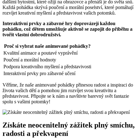
dalšími bytostmi, ⁤které ožijí‍ na ⁢obrazovce a přenáší je​ do světa snů.
Každá pohádka skrývá‌ poučení a morální poselství, které pomáhají
rozvíjet ‌kreativní myšlení a ⁢představivost vašich⁤ potomků.
Interaktivní prvky a zábavné hry⁤ doprovázejí každou
pohádku, ⁣což dětem umožňuje aktivně se zapojit⁣ do příběhu a
tvořit vlastní ‌dobrodružství.
Proč si vybrat naše‍ animované ⁤pohádky?
Kvalitní ⁤animace ⁣a poutavé vyprávění
Poučení a morální‌ hodnoty
Podpora kreativního myšlení a představivosti
Interaktivní prvky pro zábavné učení
Věříme, že naše animované pohádky přinesou radost⁤ a​ inspiraci‌ do
života vašich dětí‌ a pomohou jim rozvíjet svou ‍kreativitu a‍
představivost. Připojte⁣ se k nám a navštivte barevný‌ svět fantazie
spolu s vašimi potomky!
Získáte neocenitelný zážitek plný smíchu,
radosti a překvapení