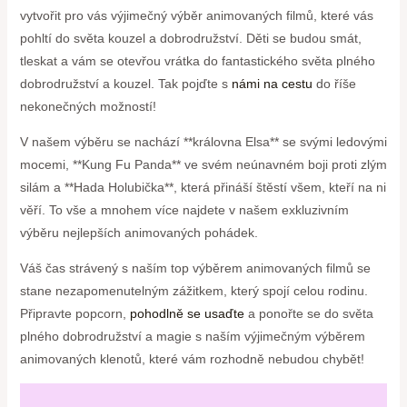
vytvořit pro⁤ vás výjimečný výběr animovaných filmů, které vás
pohltí do ‌světa ‍kouzel a dobrodružství. Děti se​ budou smát,
tleskat a⁢ vám se otevřou vrátka do fantastického světa plného
dobrodružství a kouzel. Tak pojďte s
námi na cestu
do říše
nekonečných možností!
V našem‍ výběru se nachází **královna Elsa** se svými ledovými
mocemi, **Kung Fu Panda**⁢ ve⁣ svém neúnavném boji proti ​zlým
silám a **Hada Holubička**, která přináší ​štěstí všem, kteří na ni
věří.‌ To vše a mnohem více najdete v našem exkluzivním
výběru nejlepších animovaných pohádek.
Váš čas strávený s naším top výběrem⁤ animovaných filmů se ​
stane nezapomenutelným zážitkem, který spojí celou rodinu.⁤
Připravte⁣ popcorn,‌
pohodlně se usaďte
a ‍ponořte se do světa
plného dobrodružství ‌a magie s naším výjimečným výběrem
animovaných klenotů, které vám rozhodně nebudou chybět!