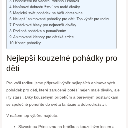
Doporučení na večerní‍ rodinnou zábavu
Napínavé ⁣dobrodružství pro malé diváky
Magický svět pohádek na Vaší obrazovce
Nejlepší animované pohádky pro děti:‌ Top výběr pro rodinu
Pohádkové hlasy⁤ pro nejmenší diváky
Rodinná pohádka s ponaučením
Animované⁢ klenoty pro dětské srdce
Konec ⁢pohádky
Nejlepší kouzelné pohádky pro
děti
Pro vaši rodinu jsme připravili ⁣výběr nejlepších animovaných
‍pohádek ⁢pro děti, které zaručeně potěší nejen malé diváky, ale
i ty starší. ​Díky kouzelným příběhům a barevným postavičkám
se ‌společně ponoříte do světa​ fantazie a dobrodružství.
V našem top výběru ⁤najdete:
Skvostnou ‌Princeznu na hrášku s kouzelným lesem​ a