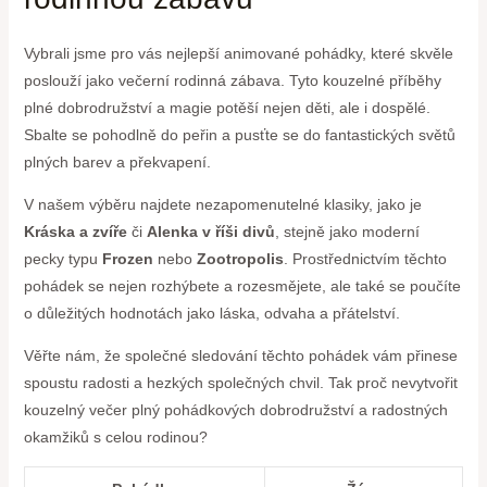
Vybrali jsme pro ⁤vás nejlepší ⁤animované pohádky, které skvěle
poslouží jako večerní rodinná zábava. Tyto kouzelné příběhy
plné dobrodružství ⁣a magie ⁤potěší nejen děti, ale i dospělé.
Sbalte se pohodlně do‌ peřin a pusťte se do fantastických světů
plných ​barev a překvapení.
V⁤ našem výběru najdete nezapomenutelné klasiky, jako ‍je
Kráska a zvíře
či
Alenka v říši divů
, stejně jako moderní
pecky typu
Frozen
nebo
Zootropolis
.⁤ Prostřednictvím těchto‌
pohádek se ⁣nejen rozhýbete⁣ a rozesmějete, ale také se⁢ poučíte
o důležitých hodnotách jako láska, odvaha a přátelství.
Věřte‍ nám, že společné sledování těchto pohádek vám přinese
spoustu radosti a hezkých společných chvil.⁣ Tak proč nevytvořit
kouzelný večer plný pohádkových ‍dobrodružství a radostných
okamžiků s celou ⁣rodinou?