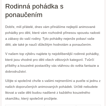
Rodinná pohádka s
ponaučením
Dobře, milí přátelé, dnes vám přinášíme‌ nejlepší animované
pohádky pro děti, které vám rozhodně‍ přinesou spoustu radosti
a zábavy do vaší rodiny.‌ Tyto pohádky nejenže pobaví vaše
děti, ale také je naučí důležitým hodnotám a⁣ ponaučením.
V našem top výběru najdete ty nejoblíbenější rodinné pohádky,
které jsou vhodné pro děti všech‌ věkových kategorií. Tvůrčí
příběhy a kouzelné postavičky vás vtáhnou do⁤ světa fantazie a
⁣dobrodružství.
Užijte si ⁤společné chvíle s vašimi nejmenšími a ⁢pusťte⁢ si jednu z
našich doporučených animovaných ‌pohádek. Určitě nebudete
litovat a vaše děti budou nadšené z‌ každého kouzelného
okamžiku, který společně prožijete.