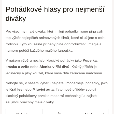
Pohádkové hlasy⁤ pro nejmenší
diváky
Pro‍ všechny ⁢malé diváky, kteří milují pohádky, jsme připravili
top výběr nejlepších animovaných ⁢filmů,​ které ‌si užijete s celou
rodinou. Tyto kouzelné příběhy plné dobrodružství, magie a
⁣humoru potěší každého malého fanouška.
V našem výběru⁣ nechybí klasické pohádky jako
Popelka
,
kráska a zvíře
nebo
Alenka ​v říši divů
. Každý příběh je
jedinečný a plný kouzel, které vaše dítě zaručeně nadchnou.
Nebojte se, v našem výběru najdete i modernější‌ pohádky, ⁢jako
je
Král‍ lev
nebo
Mluvící auta
. Tyto nové příběhy spojují
klasický pohádkový prvek s moderní technologií a zajisté
‍zaujmou⁣ všechny malé diváky.