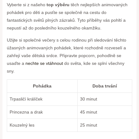
Vyberte si ‌z našeho
top výběru
těch nejlepších animovaných
pohádek pro děti a pusťte se společně⁤ na cestu do
fantastických světů plných zázraků. Tyto příběhy vás pohltí⁣ a
nepustí ‌až do posledního‍ kouzelného okamžiku.
Užijte si ⁣společné večery s⁤ celou rodinou ‌při sledování těchto
úžasných animovaných pohádek, které rozhodně rozveselí a
zahřejí vaše dětská srdce. ⁤Připravte ‍popcorn, ‌pohodlně se
usaďte a ​
nechte se vtáhnout
​do světa, kde se splní všechny
sny.
Pohádka
Doba trvání
Trpasličí králíček
30‌ minut
Princezna a ‌drak
45‍ minut
Kouzelný⁢ les
25 minut