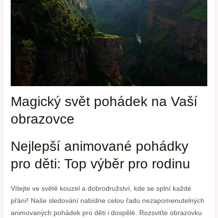
Magický svět pohádek na Vaší
obrazovce
Nejlepší animované pohádky
pro děti:‌ Top výběr pro rodinu
Vítejte ve ‍světě kouzel a dobrodružství, kde ⁤se splní ​každé
přání! Naše sledování nabídne celou ‍řadu nezapomenutelných
animovaných ‍pohádek pro⁢ děti i dospělé. Rozsviťte obrazovku