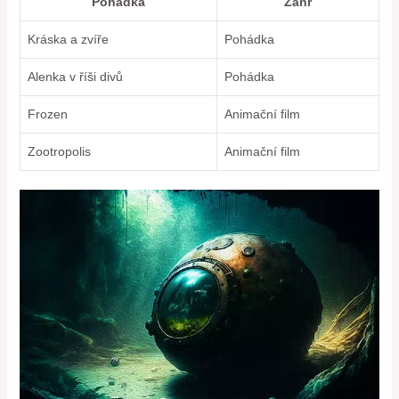
Pohádka
Žánr
Kráska a zvíře
Pohádka
Alenka v říši ​divů
Pohádka
Frozen
Animační film
Zootropolis
Animační ‌film