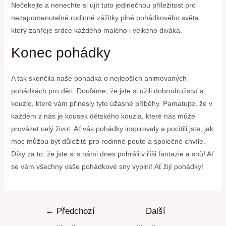
Nečekejte a⁤ nenechte si ujít‍ tuto jedinečnou příležitost⁢ pro
⁢nezapomenutelné rodinné zážitky plné ⁢pohádkového světa,
který zahřeje srdce každého ‍malého i velkého diváka.
Konec ⁢pohádky
A tak skončila naše pohádka o nejlepších animovaných
pohádkách pro děti. Doufáme, že jste si užili dobrodružství a‍
kouzlo, které vám přinesly tyto úžasné‍ příběhy. Pamatujte, ‍že v
každém ⁢z nás je kousek dětského kouzla, které nás‌ může
provázet celý život. Ať vás pohádky inspirovaly a pocítili jste, jak
‌moc můžou být důležité ⁤pro rodinné pouto a společné chvíle.
Díky za⁢ to, že ‍jste‍ si s námi dnes pohráli v říši ‌fantazie a ‌snů! Ať
se vám všechny vaše ‌pohádkové sny vyplní! Ať‌ žijí pohádky!
←
Předchozí
Další