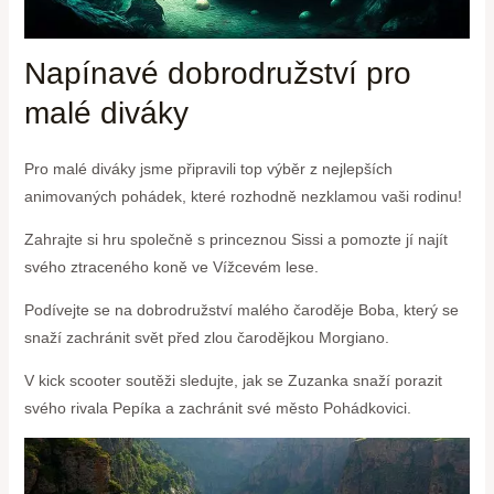
Napínavé ⁣dobrodružství pro
malé diváky
Pro malé diváky jsme připravili top výběr z nejlepších
animovaných pohádek, které rozhodně nezklamou vaši‌ rodinu!
Zahrajte ​si hru společně s ‍princeznou‌ Sissi⁣ a ​pomozte jí najít​
svého ztraceného koně ve Vížcevém lese.
Podívejte se na dobrodružství malého čaroděje Boba, ⁤který se
snaží zachránit⁣ svět před zlou‌ čarodějkou ⁤Morgiano.
V kick scooter soutěži sledujte, jak se Zuzanka⁢ snaží porazit⁢
svého rivala⁤ Pepíka a⁢ zachránit své město Pohádkovici.