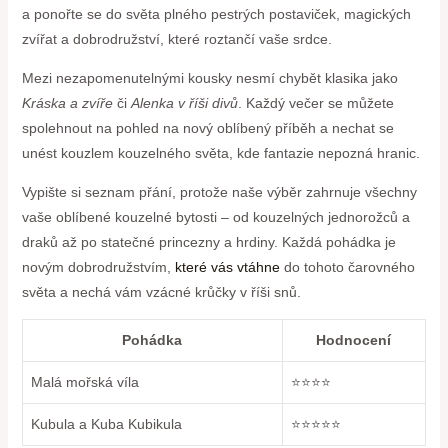
a ⁤ponořte‌ se do ⁣světa plného pestrých⁤ postaviček, magických‌
zvířat a dobrodružství,‌ které roztančí vaše srdce.
Mezi ⁤nezapomenutelnými kousky nesmí chybět klasika jako⁣
Kráska a zvíře
či
Alenka v říši divů
. Každý večer se můžete
spolehnout na pohled na nový oblíbený příběh a⁣ nechat se
unést kouzlem kouzelného světa, kde fantazie nepozná hranic.
Vypište ​si seznam přání, protože naše výběr zahrnuje všechny
vaše oblíbené‌ kouzelné ⁢bytosti – od‍ kouzelných jednorožců a
draků‌ až po ‌statečné princezny a ‌hrdiny.‍ Každá pohádka je⁤
novým dobrodružstvím,
které vás vtáhne
do tohoto čarovného
světa ⁢a nechá vám ⁢vzácné krůčky v říši snů.
Pohádka
Hodnocení
Malá⁣ mořská víla
⭐⭐⭐⭐
Kubula a⁢ Kuba Kubikula
⭐⭐⭐⭐⭐