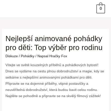
0
Nejlepší animované pohádky
pro děti: Top výběr pro rodinu
Diskuze
/
Pohádky
/ Napsal
Hračky Fox
Vítejte ve‍ světě kouzelných příběhů a pohádkových bytostí!
Dnes⁣ se‍ vydáme na‍ cestu ‌plnou dobrodružství a magie, kdy se
setkáme s nejlepšími animovanými pohádkami pro děti.
Připravte se na dojemné příběhy, vtipné ⁤postavičky a
neuvěřitelná​ dobrodružství, která budou ‍bavit celou‍ rodinu.
Najděte se pohodlně⁣ a⁢ připravte se na skvělý filmový zážitek!