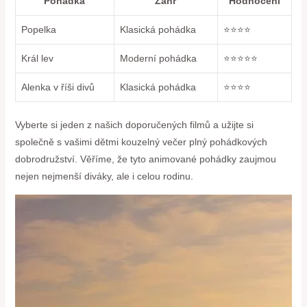
Pohádka
Žánr
Hodnocení
Popelka
Klasická‌ pohádka
⭐⭐⭐⭐
Král⁤ lev
Moderní pohádka
⭐⭐⭐⭐⭐
Alenka v říši divů
Klasická pohádka
⭐⭐⭐⭐
Vyberte si⁣ jeden z našich doporučených filmů a užijte si ​
společně s vašimi⁣ dětmi⁢ kouzelný večer plný ⁤pohádkových
dobrodružství. ‍Věříme, že tyto animované pohádky ‍zaujmou
nejen nejmenší diváky, ale i celou rodinu.