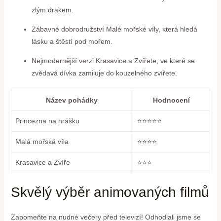
zlým‌ drakem.
Zábavné dobrodružství​ Malé mořské víly, která hledá
lásku a štěstí pod mořem.
Nejmodernější verzi Krasavice a Zvířete, ve které se
zvědavá dívka‍ zamiluje do kouzelného zvířete.
Název pohádky
Hodnocení
Princezna na hrášku
⭐️⭐️⭐️⭐️⭐️
Malá mořská víla
⭐️⭐️⭐️⭐️
Krasavice a Zvíře
⭐️⭐️⭐️
Skvělý výběr animovaných filmů
Zapomeňte na nudné večery před televizí! Odhodlali jsme se