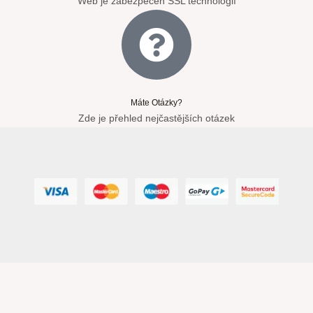
Web je zabezpečen SSL technologií
Máte Otázky?
Zde je přehled nejčastějších otázek