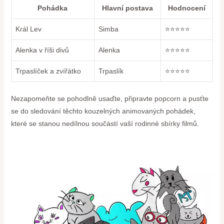
Pohádka
Hlavní postava
Hodnocení
Král Lev
Simba
⭐️⭐️⭐️⭐️⭐️
Alenka v říši divů
Alenka
⭐️⭐️⭐️⭐️⭐️
Trpaslíček ⁤a​ zvířátko
Trpaslík
⭐️⭐️⭐️⭐️⭐️
Nezapomeňte se pohodlně usaďte, ⁢připravte popcorn a pusťte
se do sledování těchto kouzelných animovaných pohádek,
které se stanou​ nedílnou součástí vaší rodinné sbírky filmů.