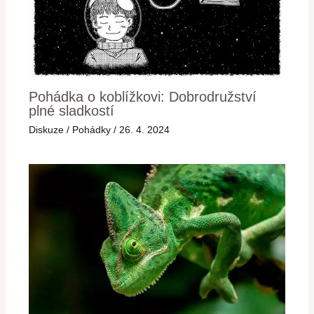
Pohádka o koblížkovi: Dobrodružství
plné sladkostí
Diskuze
/
Pohádky
/
26. 4. 2024