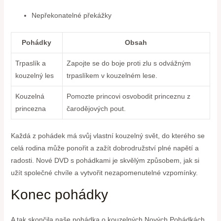
Nepřekonatelné překážky
Pohádky
Obsah
Trpaslík a
Zapojte se do boje proti zlu s odvážným
kouzelný les
trpaslíkem v kouzelném lese.
Kouzelná
Pomozte princovi osvobodit princeznu z
princezna
čarodějových pout.
Každá z pohádek má svůj vlastní kouzelný svět, do kterého se
celá rodina může ponořit a zažít dobrodružství plné napětí a
radosti. Nové DVD s pohádkami je skvělým způsobem, jak si
užít společné chvíle a vytvořit nezapomenutelné vzpomínky.
Konec pohádky
A tak skončila naše pohádka o kouzelných Nových Pohádkách