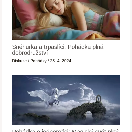
Sněhurka a trpaslíci: Pohádka plná
dobrodružství
Diskuze
/
Pohádky
/
25. 4. 2024
Pohádka o jednorožci: Magický svět plný