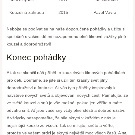
Kouzelná zahrada
2015
Pavel Vávra
Nebojte se podívat se na naše doporučené pohádky a užijte si
společně s vašimi dětmi nezapomenutelné filmové zážitky plné
kouzel a dobrodružství!
Konec pohádky
A tak se skončil náš příběh o kouzelných filmových pohádkách
pro děti. Doufáme, že jste si užili ten krásný svět plný
dobrodružství a fantazie. Ať vás tyto příběhy inspirovaly k
navštěvě nových světů a objevování nových cest. Pamatujte, že
ve světě kouzel a snů je vše možné, pokud jen věříte a máte
odvahu snít. Ať jsou vaše sny vždy plné štěstí a dobrodružství.
A vždycky nezapomeňte, že síla skrytá v každém z nás je
nejsilnější kouzlo ze všech. Tak se milujte, sněte a věřte,
protože ve vašem srdci je skrytá největší moc všech časů. A
na