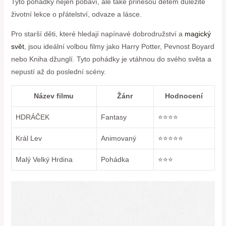
Tyto pohádky nejen pobaví, ale také přinesou dětem důležité
životní lekce o přátelství, odvaze a lásce.
Pro starší děti, které hledají napínavé dobrodružství a
magický
svět
, jsou ideální volbou filmy jako Harry Potter, Pevnost Boyard
nebo Kniha džunglí. Tyto pohádky je vtáhnou do svého světa a
nepustí až do poslední scény.
Název filmu
Žánr
Hodnocení
HDRÁČEK
Fantasy
⭐️⭐️⭐️⭐️
Král Lev
Animovaný
⭐️⭐️⭐️⭐️⭐️
Malý Velký Hrdina
Pohádka
⭐️⭐️⭐️