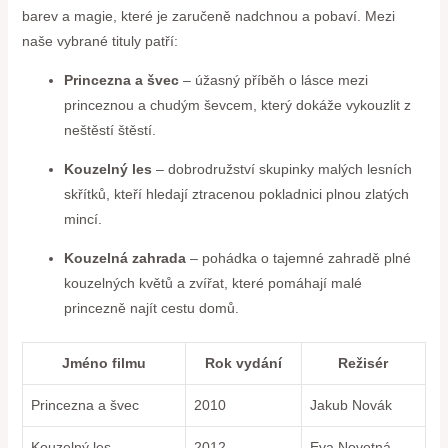
barev a magie, které je zaručeně nadchnou a pobaví. Mezi
naše vybrané tituly patří:
Princezna a švec
– úžasný příběh o lásce mezi
princeznou a chudým ševcem, který dokáže vykouzlit z
neštěstí štěstí.
Kouzelný les
– dobrodružství skupinky malých lesních
skřítků, kteří hledají ztracenou pokladnici plnou zlatých
mincí.
Kouzelná zahrada
– pohádka o tajemné zahradě plné
kouzelných květů a zvířat, které pomáhají malé
princezně najít cestu domů.
Jméno filmu
Rok vydání
Režisér
Princezna a švec
2010
Jakub Novák
Kouzelný les
2012
Eva Novotná