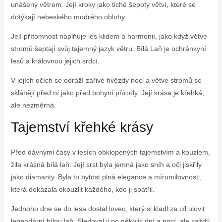
unášený větrem. Její kroky jako tiché šepoty větví, které se
dotýkají nebeského modrého oblohy.
Její přítomnost naplňuje les klidem a harmonií, jako když větve
stromů šeptají svůj tajemný jazyk větru. Bílá Laň je ochránkyní
lesů a královnou jejich srdcí.
V jejích očích se odráží zářivé hvězdy noci a větve stromů se
sklánějí před ní jako před bohyní přírody. Její krása je křehká,
ale nezměrná.
Tajemství křehké krásy
Před dávnými časy v lesích obklopených tajemstvím a kouzlem,
žila krásná bílá laň. Její srst⁣ byla ⁤jemná ​jako sníh a oči jiskřily
jako diamanty. Byla to bytost plná elegance a mírumilovnosti,
která dokázala okouzlit každého, kdo ji ‍spatřil.
Jednoho dne se⁤ do lesa dostal lovec, který si ‍kladl za‌ cíl ulovit
legendární bílou laň. ‍Sledoval ji po několik dní a⁣ nocí, ale každý