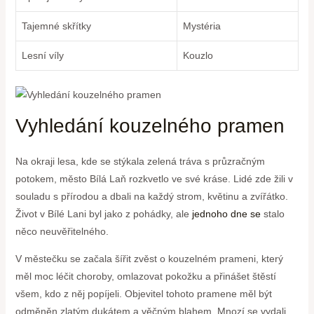
Tajemné skřítky
Mystéria
Lesní ‍víly
Kouzlo
Vyhledání kouzelného pramen
Na okraji lesa, kde se stýkala zelená tráva s průzračným
potokem, město Bílá Laň rozkvetlo ve své kráse. Lidé zde žili v
souladu s přírodou a dbali na každý strom, květinu a zvířátko.
Život v Bílé Lani byl jako z pohádky, ale
jednoho dne se
stalo
něco neuvěřitelného.
V ‍městečku se začala šířit zvěst o kouzelném⁤ prameni, který
měl moc léčit choroby, omlazovat pokožku a přinášet štěstí
všem,⁣ kdo z něj popíjeli. Objevitel tohoto pramene měl být
odměněn zlatým dukátem a věčným blahem. Mnozí se vydali