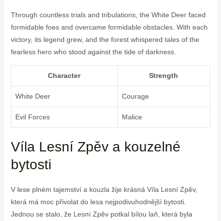
Through countless ⁣trials and tribulations,​ the⁢ White Deer faced
formidable foes and overcame formidable obstacles. With each
victory, its legend grew, and the forest whispered tales of the
⁢fearless hero ⁤who stood‍ against the tide of darkness.
Character
Strength
White Deer
Courage
Evil Forces
Malice
Víla⁣ Lesní Zpěv a kouzelné
⁢bytosti
V lese plném tajemství a kouzla žije krásná Víla Lesní Zpěv,
která má moc přivolat do lesa ⁣nejpodivuhodnější bytosti.
Jednou se stalo, že Lesní Zpěv potkal bílou​ laň, která byla