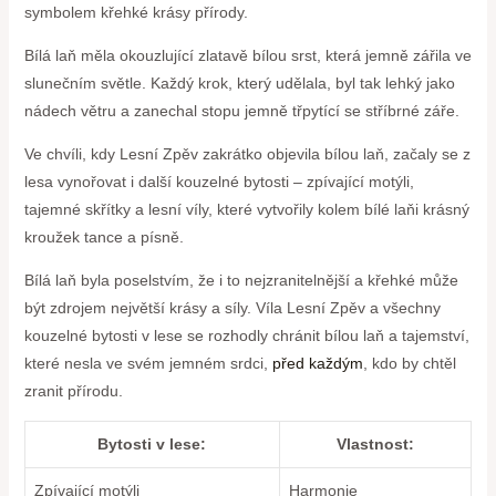
symbolem ‍křehké krásy přírody.
Bílá laň měla okouzlující zlatavě bílou srst, která jemně zářila ve
slunečním světle. Každý krok, který udělala, byl tak lehký jako
nádech větru a zanechal stopu jemně třpytící se stříbrné záře.
Ve chvíli,‍ kdy Lesní⁣ Zpěv​ zakrátko objevila bílou laň, začaly se z
lesa vynořovat‌ i ‍další kouzelné⁣ bytosti – zpívající motýli,
tajemné skřítky a lesní víly, které vytvořily kolem ⁤bílé laňi krásný
kroužek tance a písně.
Bílá laň byla‌ poselstvím, že i ‍to nejzranitelnější a křehké může
být zdrojem největší krásy a síly. Víla Lesní Zpěv a všechny
kouzelné bytosti v lese ​se rozhodly chránit bílou laň⁢ a tajemství,
‌které nesla ⁤ve svém jemném srdci,
před každým
, kdo by chtěl
zranit přírodu.
Bytosti v lese:
Vlastnost:
Zpívající⁢ motýli
Harmonie