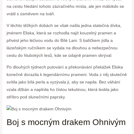
na‌ cestu hledání tohoto zázračného místa, ale jen‌ málokdo se
vrátil s úsměvem na tváři.
V těchto‍ těžkých dobách se však našla jedna‍ statečná dívka,
jménem Eliska, která se rozhodla najít kouzelný pramen a
přivést jeho léčivou vodu do ⁣Bílé Lani. S balíčkem jídla a
lázeňským ručníkem se vydala na‌ dlouhou a nebezpečnou
cestu do ‍hlubokých lesů, ​kde se údajně pramen skrýval.
Po⁢ dlouhých týdnech putování a překonávání překážek Eliska
⁤konečně dorazila⁣ k⁤ legendárnímu prameni. Voda z něj skutečně
svítila jako bílá perla a vyzývala ji, aby se napila. Bez ⁣váhání
vzala džbán⁢ a naplnila ho čistou tekutinou, která leskla jako
stříbro pod ‌slunečními paprsky.
Boj s mocným​ drakem Ohnivým