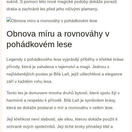
sukně. S pomocí ⁤této⁢ nové magické ⁢podoby dokáže porazit
draka a zachránit les před jeho ničivými plameny.
Obnova míru a rovnováhy v
pohádkovém lese
Legendy z pohádkového lesa vyprávějí příběhy o křehké kráse
přírody, která je zahalena v tajemství a magii. Jednou z
nejžádanějších postav je Bílá Laň, jejíž ušlechtilost a elegance
září v každém rohu lesa.
Tento les je ​domovem mnoha ​druhů bytostí, které spolu žijí v
harmónii a⁣ respektu k přírodě. Bílá Laň je symbolem krásy,
která se dokáže postarat o mír a rovnováhu ⁢v celém lese.
Její‌ křehkost není⁣ slabostí, ale silou, kterou dokáže použít k
⁢ochraně svých společníků. Její tiché kroky přinášejí klid a