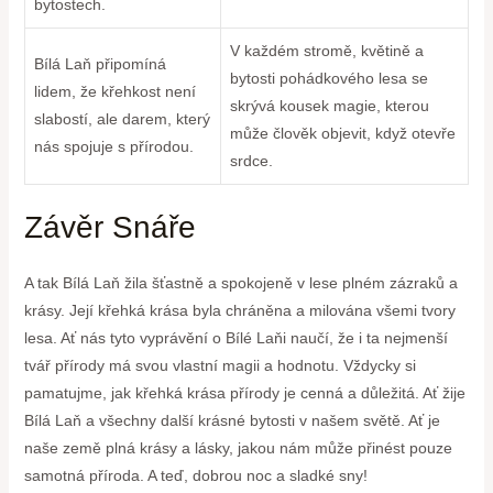
bytostech.
V každém stromě, květině a
Bílá Laň připomíná
bytosti pohádkového lesa se
lidem, že křehkost není
skrývá kousek magie, kterou
slabostí, ale darem, ‍který
může člověk objevit, když otevře
nás ​spojuje s přírodou.
srdce.
Závěr Snáře
A tak Bílá Laň žila šťastně a spokojeně v lese plném zázraků a
krásy. Její křehká krása byla ⁢chráněna a milována všemi tvory
lesa. Ať nás tyto ‍vyprávění o Bílé Laňi naučí, že i ta nejmenší
tvář přírody ⁤má svou vlastní magii a hodnotu. Vždycky si
pamatujme, jak křehká krása přírody je cenná a důležitá. Ať žije
Bílá Laň a všechny další krásné bytosti⁢ v našem světě. Ať je
‌naše země plná krásy a lásky, jakou nám může přinést pouze
samotná příroda. A teď, dobrou noc‌ a sladké sny!