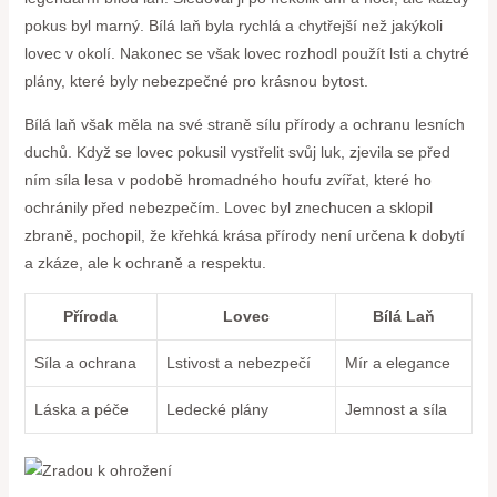
pokus byl marný. ‍Bílá laň byla rychlá a chytřejší‍ než jakýkoli
lovec v okolí. Nakonec se však lovec rozhodl použít lsti a chytré
plány, ‍které byly nebezpečné ⁣pro krásnou bytost.
Bílá laň však měla ​na své straně sílu přírody a ochranu lesních
‌duchů.⁣ Když se lovec pokusil vystřelit ‍svůj luk, zjevila se před
ním síla lesa v podobě hromadného houfu zvířat, které ho
ochránily před nebezpečím. Lovec byl⁢ znechucen a sklopil
zbraně, pochopil, že křehká krása přírody není⁢ určena k dobytí
a⁢ zkáze, ale k ochraně a⁤ respektu.
Příroda
Lovec
Bílá Laň
Síla a ⁤ochrana
Lstivost a ⁤nebezpečí
Mír a elegance
Láska a péče
Ledecké plány
Jemnost‌ a síla