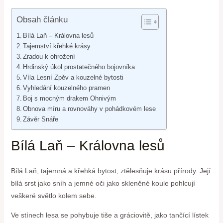
Obsah článku
Bílá Laň – Královna lesů
Tajemství křehké krásy
Zradou k ohrožení
Hrdinský úkol prostatečného bojovníka
Víla⁣ Lesní Zpěv a kouzelné ⁢bytosti
Vyhledání kouzelného pramen
Boj s mocným​ drakem Ohnivým
Obnova míru a rovnováhy v pohádkovém lese
Závěr Snáře
Bílá Laň – Královna lesů
Bílá Laň, tajemná a křehká bytost, ztělesňuje krásu přírody. Její
bílá srst jako sníh a⁢ jemné oči jako skleněné koule pohlcují
veškeré světlo kolem sebe.
Ve stínech lesa se pohybuje tiše a gráciovitě, jako tančící lístek