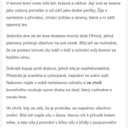
V temné lesní ​roste bílá laň, krásná a něžná. Její srst se leskne
jako vzácný porcelán a oči září jako drahé perlíky. Žije v
symbióze s přírodou, chrání‌ zvířata a stromy, které s ní sdílí
tajemný les.
Jednoho dne se do lesa‍ dostane mocný drak Ohnivý, jehož
plameny pohlcují všechno na své cestě. Bílá laň se rozhodne,
že ‍se postaví tomuto zlu tváří v tvář a ochrání svůj domov za
každou cenu.
Srdnatě bojuje proti drakovi, jehož síla je⁤ nepřekonatelná.
Přestože je zraněna a vyčerpaná, nepoleví ve svém úsilí.
Nakonec najde v sobě nečekanou‌ odvahu⁢ a
ve chvíli
konečného souboje vyzve draka na duel, ⁤který rozhodne ⁤o
osudu lesa.
Ve chvíli, kdy se zdá, že je prohrála, se najednou všechno
změní. Bílá laň najde sílu v lásce, kterou cítí k⁤ přírodě kolem
sebe, a ⁤tato síla ji promění v bílou vílu s křídly z purpurového