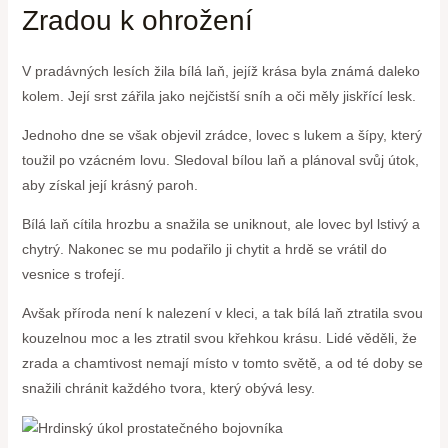
Zradou k ohrožení
V pradávných lesích žila‌ bílá ‌laň, jejíž krása byla známá ⁣daleko
kolem. Její srst⁢ zářila jako nejčistší sníh ‌a oči⁤ měly jiskřící lesk.
Jednoho dne se však objevil zrádce, lovec s lukem a šípy, který
toužil po vzácném lovu. Sledoval bílou laň a plánoval svůj útok,
aby​ získal její krásný paroh.
Bílá laň⁤ cítila hrozbu a snažila se uniknout, ale lovec byl lstivý a
chytrý. Nakonec se mu podařilo‌ ji chytit a hrdě se vrátil do
vesnice s trofejí.
Avšak příroda není ‍k nalezení v kleci, a tak bílá laň ztratila svou
kouzelnou moc a ​les ztratil svou křehkou krásu. Lidé věděli, že
zrada a chamtivost​ nemají místo v tomto světě, a od té doby se⁣
snažili chránit každého tvora, který ⁤obývá lesy.