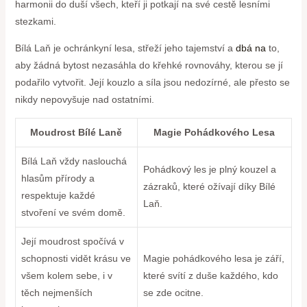
harmonii do duší všech, kteří ji ⁤potkají na své cestě lesními
stezkami.
Bílá Laň je ⁣ochránkyní lesa, střeží jeho tajemství a
dbá na
⁤ to,
aby žádná bytost nezasáhla do křehké rovnováhy, kterou se jí
podařilo ‍vytvořit. Její kouzlo a síla jsou nedozírné, ale přesto ⁢se
‌nikdy nepovyšuje nad ⁣ostatními.
Moudrost Bílé Laně
Magie Pohádkového Lesa
Bílá Laň vždy naslouchá
Pohádkový les je​ plný kouzel a
hlasům přírody a
zázraků, které ožívají díky Bílé
respektuje každé⁣
Laň.
stvoření ve svém domě.
Její moudrost spočívá v
schopnosti vidět krásu ve
Magie‍ pohádkového lesa je září,
všem kolem sebe, i v
které‌ svítí z duše každého, kdo
těch ⁣nejmenších
se ​zde ocitne.