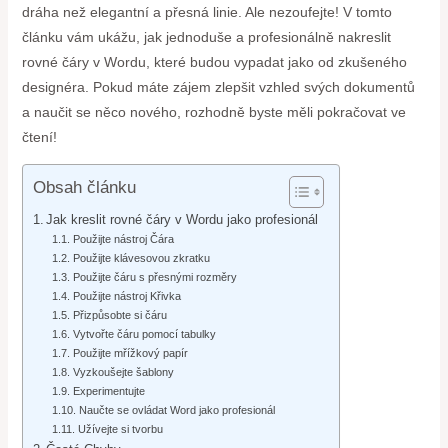
dráha než elegantní a přesná linie. Ale nezoufejte! V tomto
článku vám ukážu, jak jednoduše a profesionálně nakreslit
rovné čáry v Wordu, které budou vypadat jako od zkušeného
designéra. Pokud máte zájem zlepšit vzhled svých dokumentů
a naučit se něco nového, rozhodně byste měli pokračovat ve
čtení!
Obsah článku
Jak kreslit rovné čáry v Wordu jako profesionál
Použijte nástroj Čára
Použijte klávesovou zkratku
Použijte čáru s přesnými rozměry
Použijte nástroj Křivka
Přizpůsobte si čáru
Vytvořte čáru pomocí tabulky
Použijte mřížkový papír
Vyzkoušejte šablony
Experimentujte
Naučte se ovládat Word jako profesionál
Užívejte si tvorbu