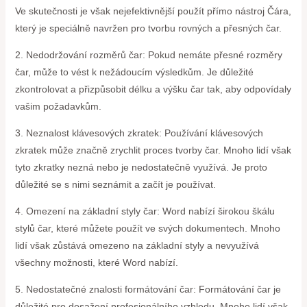
Ve skutečnosti je však nejefektivnější použít přímo nástroj Čára,
který je speciálně navržen pro tvorbu rovných a přesných čar.
2. Nedodržování rozměrů čar: Pokud nemáte přesné rozměry
čar, může to vést k nežádoucím výsledkům. Je důležité
zkontrolovat a přizpůsobit délku a výšku čar tak, aby odpovídaly
vašim požadavkům.
3. Neznalost klávesových zkratek: Používání klávesových
zkratek může značně zrychlit proces tvorby čar. Mnoho lidí však
tyto zkratky nezná nebo je nedostatečně využívá. Je proto
důležité se s nimi seznámit a začít je používat.
4. Omezení na základní styly čar: Word nabízí širokou škálu
stylů čar, které můžete použít ve svých dokumentech. Mnoho
lidí však zůstává omezeno na základní styly a nevyužívá
všechny možnosti, které Word nabízí.
5. Nedostatečné znalosti formátování čar: Formátování čar je
důležité pro dosažení profesionálního vzhledu. Mnoho lidí však