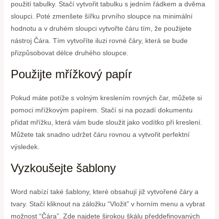
použití tabulky. Stačí vytvořit tabulku s jedním řádkem a dvěma
sloupci. Poté zmenšete šířku prvního sloupce na minimální
hodnotu a v druhém sloupci vytvořte čáru tím, že použijete
nástroj Čára. Tím vytvoříte iluzi rovné čáry, která se bude
přizpůsobovat délce druhého sloupce.
Použijte mřížkový papír
Pokud máte potíže s volným kreslením rovných čar, můžete si
pomoci mřížkovým papírem. Stačí si na pozadí dokumentu
přidat mřížku, která vám bude sloužit jako vodítko při kreslení.
Můžete tak snadno udržet čáru rovnou a vytvořit perfektní
výsledek.
Vyzkoušejte šablony
Word nabízí také šablony, které obsahují již vytvořené čáry a
tvary. Stačí kliknout na záložku “Vložit” v horním menu a vybrat
možnost “Čára”. Zde najdete širokou škálu předdefinovaných