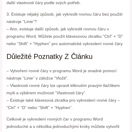
další vlastnosti čáry podle svých potřeb.
3. Existuje nějaký způsob, jak vykreslit rovnou čáru bez použití
nástroje “Linie”?
– Ano, existuje další způsob, jak vykreslit rovnou čáru v
programu Word. Můžete použít klávesovou zkratku “Ctrl” + “D”
nebo “Shift” + “Hyphen” pro automatické vykreslení rovné čáry.
Důležité Poznatky Z Článku
– Vytvoření rovné čáry v programu Word je snadné pomocí
nástroje “Linie” v záložce “Vložit”.
– Vlastnosti rovné čáry lze upravit kliknutím pravým tlačítkem
myši a výběrem možnosti “Vlastnosti čáry”.
– Existuje také klávesová zkratka pro vykreslení rovné čáry –
“Ctrl” + “D” nebo “Shift” + “Hyphen”.
Celkově je vykreslení rovných čar v programu Word
jednoduché a s několika jednoduchými kroky můžete vytvořit