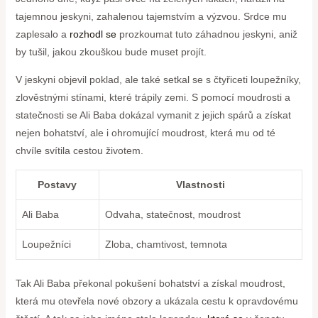
tajemnou jeskyni, zahalenou tajemstvím a výzvou. Srdce mu
zaplesalo a
rozhodl se
prozkoumat tuto záhadnou jeskyni, aniž
by tušil, jakou zkouškou bude muset projít.
V jeskyni objevil poklad, ale také setkal se s čtyřiceti loupežníky,
zlověstnými stínami, které trápily zemi. S pomocí moudrosti a
statečnosti se Ali Baba dokázal vymanit z jejich spárů a získat
nejen bohatství, ale i ohromující moudrost, která mu od té
chvíle svítila cestou životem.
Postavy
Vlastnosti
Ali Baba
Odvaha, statečnost, moudrost
Loupežníci
Zloba, chamtivost, temnota
Tak Ali Baba překonal pokušení bohatství a získal moudrost,
která mu otevřela nové obzory a ukázala cestu k opravdovému