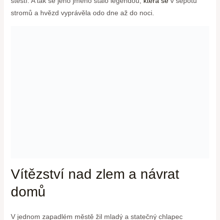
štěstí. A tak se jeho jméno stalo legendou,
která se
v šepotu
stromů a hvězd vyprávěla odo dne až do noci.
Vítězství nad zlem a návrat
domů
V jednom zapadlém městě žil mladý a statečný chlapec