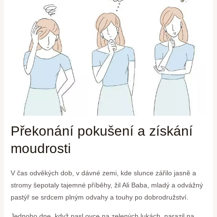
Překonání pokušení a získání
moudrosti
V čas odvěkých dob, v dávné zemi, kde slunce zářilo jasně a
stromy šepotaly tajemné příběhy, žil Ali Baba, mladý a odvážný
pastýř se srdcem plným odvahy a touhy po dobrodružství.
Jednoho dne, když pasl ovce na zelených lukách, narazil na