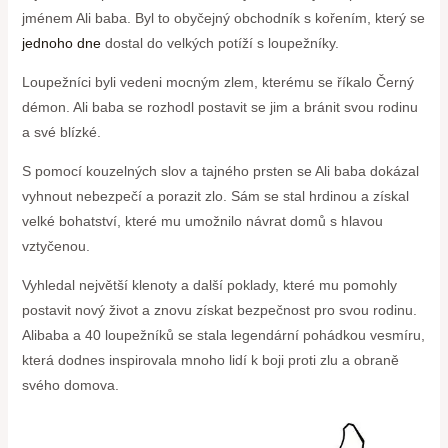
jménem Ali baba. Byl to obyčejný obchodník s kořením, který se
jednoho dne
dostal do velkých potíží s loupežníky.
Loupežníci byli vedeni mocným zlem, kterému se říkalo Černý
démon. Ali baba se rozhodl postavit se jim a bránit svou rodinu
a své blízké.
S pomocí kouzelných slov a tajného prsten se Ali baba dokázal
vyhnout nebezpečí a porazit zlo. Sám se stal hrdinou a získal
velké bohatství, které mu umožnilo návrat domů s hlavou
vztyčenou.
Vyhledal největší klenoty a další poklady, které mu pomohly
postavit nový život a znovu získat bezpečnost pro svou rodinu.
Alibaba a 40 loupežníků se stala legendární pohádkou vesmíru,
která dodnes inspirovala mnoho lidí k boji proti zlu a obraně
svého domova.