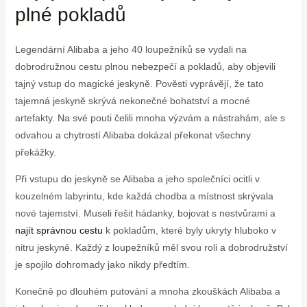
plné pokladů
Legendární Alibaba a jeho 40 loupežníků se vydali na
dobrodružnou cestu plnou nebezpečí a pokladů, aby objevili
tajný vstup do magické jeskyně. Pověsti vyprávějí, že tato
tajemná jeskyně skrývá nekonečné bohatství a mocné
artefakty. Na své pouti čelili mnoha výzvám a nástrahám, ale s
odvahou a chytrostí Alibaba dokázal překonat všechny
překážky.
Při vstupu do jeskyně se Alibaba a jeho společníci ocitli v
kouzelném labyrintu, kde každá chodba a místnost skrývala
nové tajemství. Museli řešit hádanky, bojovat s nestvůrami a
najít správnou cestu
k pokladům, které byly ukryty hluboko v
nitru jeskyně. Každý z loupežníků měl svou roli a dobrodružství
je spojilo dohromady jako nikdy předtím.
Konečně po dlouhém putování a mnoha zkouškách Alibaba a