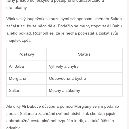
tajný přístup do jeskyně a postupně si odnášel zlato a
drahokamy.
Však velký loupežník s kouzelnými schopnostmi jménem Sultan
začal tušit, že se něco děje. Podařilo se mu vystopovat Ali Babu
a jeho poklad. Rozhodl se, že je nechá potrestat a získat svůj
majetek zpět.
Postavy
Status
Ali Baba
Vytrvalý a chytrý
Morgiana
Odpovědná a bystrá
Sultan
Mocný a zákeřný
Ale díky Ali Babově důvtipu a pomoci Morgiany se jim podařilo
porazit Sultana a zachránit své bohatství. Tak skončila jejich
dobrodružná cesta plná nebezpečí a intrik, ale také štěstí a
odvahy.