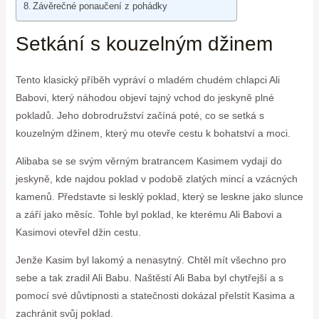
Závěrečné ponaučení z pohádky
Setkání s kouzelným džinem
Tento klasický příběh vypráví o mladém chudém chlapci Ali
Babovi, který náhodou objeví tajný vchod do jeskyně plné
pokladů. Jeho dobrodružství začíná poté, co se setká s
kouzelným džinem, který mu otevře cestu k bohatství a moci.
Alibaba se se svým věrným bratrancem Kasimem vydají do
jeskyně, kde najdou poklad v podobě zlatých mincí a vzácných
kamenů. Představte si lesklý poklad, který se leskne jako slunce
a září jako měsíc. Tohle byl poklad, ke kterému Ali Babovi a
Kasimovi otevřel džin cestu.
Jenže Kasim byl lakomý a nenasytný. Chtěl mít všechno pro
sebe a tak zradil Ali Babu. Naštěstí Ali Baba byl chytřejší a s
pomocí své důvtipnosti a statečnosti dokázal přelstít Kasima a
zachránit svůj poklad.