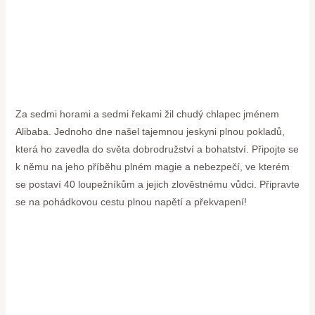
Za sedmi horami a sedmi řekami žil chudý chlapec jménem
Alibaba. Jednoho dne našel tajemnou jeskyni plnou pokladů,
která ho zavedla do světa dobrodružství a bohatství. Připojte se
k němu na jeho příběhu plném magie a nebezpečí, ve kterém
se postaví 40 loupežníkům a jejich zlověstnému vůdci. Připravte
se na pohádkovou cestu plnou napětí a překvapení!