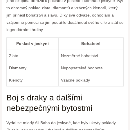
jeho skupina dorazili k pokladu v poslední komnatě jeskyně. Byl
to ohromný poklad zlata, diamantů a vzácných klenotů, který
jim přinesl bohatství a slávu. Díky své odvaze, odhodlání a
vzájemné pomoci se jim podařilo dosáhnout svého cíle a stát se
legendárními hrdiny.
Poklad v jeskyni
Bohatství
Zlato
Nezměrné bohatství
Diamanty
Nepopsatelná hodnota
Klenoty
Vzácné poklady
Boj s draky a dalšími
nebezpečnými bytostmi
Vydal se mladý Ali Baba do jeskyně, kde byly ukryty poklady.