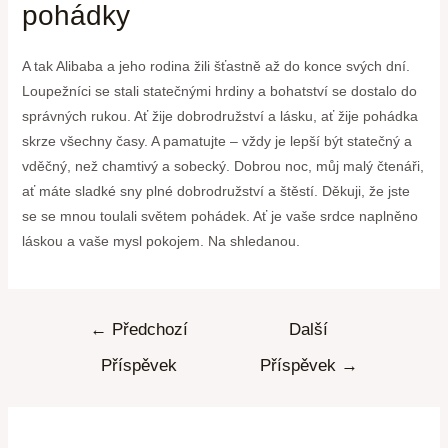
pohádky
A tak Alibaba a jeho rodina žili šťastně až do konce svých dní.
Loupežníci se stali statečnými hrdiny a bohatství se dostalo do
správných rukou. Ať žije dobrodružství a lásku, ať žije pohádka
skrze všechny časy. A pamatujte – vždy je lepší být statečný a
vděčný, než chamtivý a sobecký. Dobrou noc, můj malý čtenáři,
ať máte sladké sny plné dobrodružství a štěstí. Děkuji, že jste
se se mnou toulali světem pohádek. Ať je vaše srdce naplněno
láskou a vaše mysl pokojem. Na shledanou.
←
Předchozí
Další
Příspěvek
Příspěvek
→