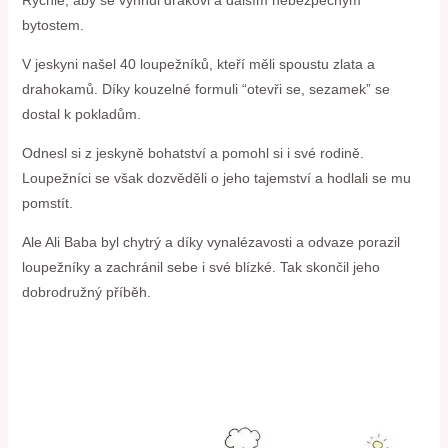
Rychle, aby se vyhnul drakovi a dalším nebezpečným
bytostem.
V jeskyni našel 40 loupežníků, kteří měli spoustu zlata a
drahokamů. Díky kouzelné formuli “otevři se, sezamek” se
dostal k pokladům.
Odnesl si z jeskyně bohatství a pomohl si i své rodině.
Loupežníci se však dozvěděli o jeho tajemství a hodlali se mu
pomstít.
Ale Ali Baba byl chytrý a díky vynalézavosti a odvaze porazil
loupežníky a zachránil sebe i své blízké. Tak skončil jeho
dobrodružný příběh.