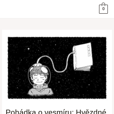
0
Pohádka o vesmíru: Hvězdné