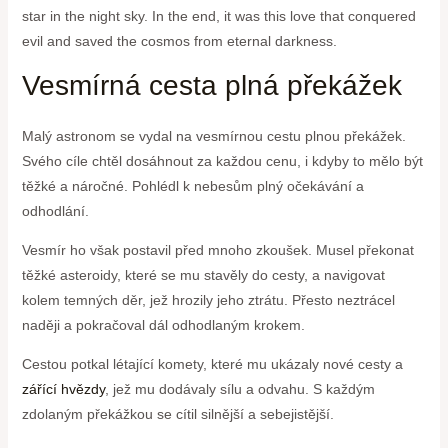
star in the night sky. In the end, it was this love that conquered
evil and saved the cosmos from eternal darkness.
Vesmírná cesta plná překážek
Malý astronom se vydal na vesmírnou cestu plnou překážek.
Svého cíle chtěl dosáhnout za každou cenu, i kdyby to mělo být
těžké a náročné. Pohlédl k nebesům plný očekávání a
odhodlání.
Vesmír ho však postavil před mnoho zkoušek. Musel překonat
těžké asteroidy, které se mu stavěly do cesty, a navigovat
kolem temných děr, jež hrozily jeho ztrátu. Přesto neztrácel
naději a pokračoval dál odhodlaným krokem.
Cestou potkal létající komety, které mu ukázaly nové cesty a
zářící hvězdy
, jež mu dodávaly sílu a odvahu. S každým
zdolaným překážkou se cítil silnější a sebejistější.