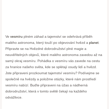
Ve
vesmíru
plném záhad a tajemství se odehrává příběh
malého astronoma, který touží po objevování hvězd a
planet
.
Připravte se na Hvězdné dobrodružství plné magie a
neuvěřitelných objevů, které malého astronoma zavedou až na
samý okraj vesmíru. Pohádka o vesmíru vás zavede na cestu
za hranice našeho světa, kde se splétají osudy lidí a hvězd.
Jste připraveni prozkoumat tajemství vesmíru? Podívejme se
společně na hvězdy a položme otázky, které nám prostředí
vesmíru nabízí. Buďte připraveni na úžas a nádherná
dobrodružství, která v tomto světě čekají na každého
odvážlivce.