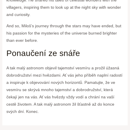
villagers, inspiring them to look up at the night sky with wonder
and curiosity.
And so, Miloš’s journey through the stars may have ended, but
his passion for the mysteries of the universe burned brighter
than ever before.
Ponaučení ze snáře
A tak malý astronom objevil tajemství vesmíru a prožil úžasná
dobrodružství mezi hvězdami. Ať vás jeho příběh naplní radostí
a inspiruje k objevování nových horizontů. Pamatujte, že ve
vesmíru se skrývá mnoho tajemství a dobrodružství, která
čekají jen na vás. Ať vás hvězdy vždy vodí a chrání na vaší
cestě životem. A tak malý astronom žil šťastně až do konce
svých dní. Konec.