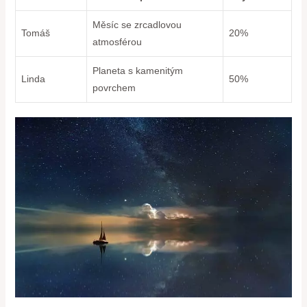
Měsíc se zrcadlovou
Tomáš
20%
atmosférou
Planeta s kamenitým
Linda
50%
povrchem