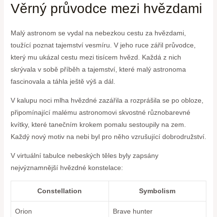
Věrný průvodce mezi hvězdami
Malý astronom se vydal na nebezkou cestu za hvězdami,
toužící poznat tajemství vesmíru. V jeho ruce zářil průvodce,
který mu ukázal cestu mezi tisícem hvězd. Každá z nich
skrývala v sobě příběh a tajemství, které malý astronoma
fascinovala a táhla ještě výš a dál.
V kalupu noci mlha hvězdné zazářila a rozprášila se po obloze,
připomínající malému astronomovi skvostné různobarevné
kvítky, které tanečním krokem pomalu sestoupily na zem.
Každý nový motiv na nebi byl pro něho vzrušující dobrodružství.
V virtuální tabulce nebeských těles byly zapsány
nejvýznamnější hvězdné konstelace:
Constellation
Symbolism
Orion
Brave hunter