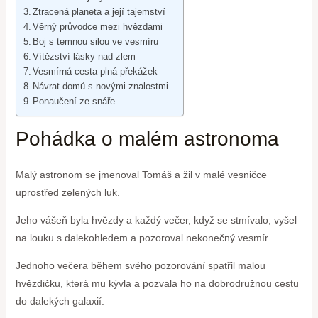
Ztracená planeta a její tajemství
Věrný průvodce mezi hvězdami
Boj s temnou silou ve vesmíru
Vítězství lásky nad zlem
Vesmírná cesta plná překážek
Návrat domů s novými znalostmi
Ponaučení ze snáře
Pohádka o malém astronoma
Malý astronom se jmenoval Tomáš a žil v malé vesničce
uprostřed zelených luk.
Jeho vášeň byla hvězdy a každý večer, když se stmívalo, vyšel
na louku s dalekohledem a pozoroval nekonečný vesmír.
Jednoho večera během svého pozorování spatřil malou
hvězdičku, která mu kývla a pozvala ho na dobrodružnou cestu
do dalekých galaxií.