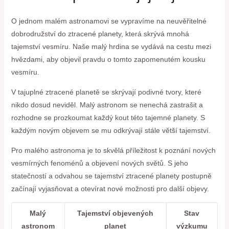
O jednom malém astronamovi se vypravíme na neuvěřitelné
dobrodružství do ztracené planety, která skrývá mnohá
tajemství vesmíru. Naše malý hrdina se vydává na cestu mezi
hvězdami, aby objevil pravdu o tomto zapomenutém kousku
vesmíru.
V tajuplné ztracené planetě se skrývají podivné tvory, které
nikdo dosud neviděl. Malý astronom se nenechá zastrašit a
rozhodne se prozkoumat každý kout této tajemné planety. S
každým novým objevem se mu odkrývají stále větší tajemství.
Pro malého astronoma je to skvělá příležitost k poznání nových
vesmírných fenoménů a objevení nových světů. S jeho
statečností a odvahou se tajemství ztracené planety postupně
začínají vyjasňovat a otevírat nové možnosti pro další objevy.
Malý
Tajemství objevených
Stav
astronom
planet
výzkumu