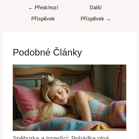
←
Předchozí
Další
Příspěvek
Příspěvek
→
Podobné Články
Sněhurka a trpaslíci: Pohádka plná