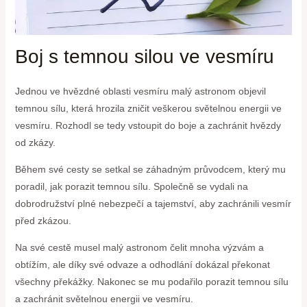
Boj s temnou silou ve vesmíru
Jednou ve hvězdné oblasti vesmíru malý astronom objevil
temnou sílu, která hrozila zničit veškerou světelnou energii ve
vesmíru. Rozhodl se tedy vstoupit do boje a zachránit hvězdy
od zkázy.
Během své cesty se setkal se záhadným průvodcem, který mu
poradil, jak porazit temnou sílu. Společně se vydali na
dobrodružství plné nebezpečí a tajemství, aby zachránili vesmír
před zkázou.
Na své cestě musel malý astronom čelit mnoha výzvám a
obtížím, ale díky své odvaze a odhodlání dokázal překonat
všechny překážky. Nakonec se mu podařilo porazit temnou sílu
a zachránit světelnou energii ve vesmíru.