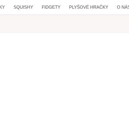
KY
SQUISHY
FIDGETY
PLYŠOVÉ HRAČKY
O NÁ