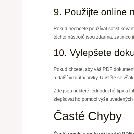
9. Použijte online 
Pokud nechcete používat sofistikovan
těchto nástrojů jsou zdarma, zatímco 
10. Vylepšete dok
Pokud chcete, aby váš PDF dokument v
a další vizuální prvky. Ujistěte se vša
Zde jsou některé jednoduché tipy a tr
zlepšovat ho pomocí výše uvedených t
Časté Chyby
Časté omyly a mýty při tvorbě PD