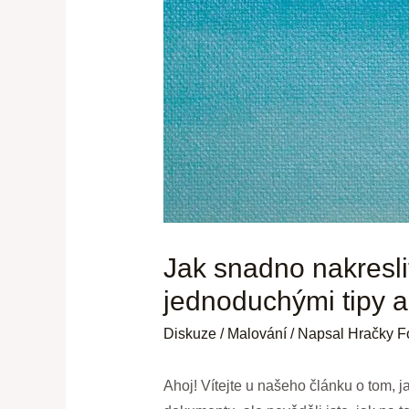
Jak snadno nakresl
jednoduchými tipy a 
Diskuze
/
Malování
/ Napsal
Hračky F
Ahoj! Vítejte u našeho článku o tom, 