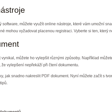
nástroje
ý software, můžete využít online nástroje, které vám umožní sn
jiné mohou vyžadovat placenou registraci. Vyberte si ten, který
ument
ynikal, můžete ho vylepšit různými způsoby. Například můžete
k, že vylepšení nepřekáží při čtení dokumentu.
iky, jak snadno nakreslit PDF dokument. Nyní můžete začít s t
ipů.
F dokumentů