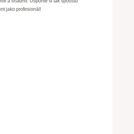
chle a snadno. Uspoříte si tak spoustu
nt jako profesionál!