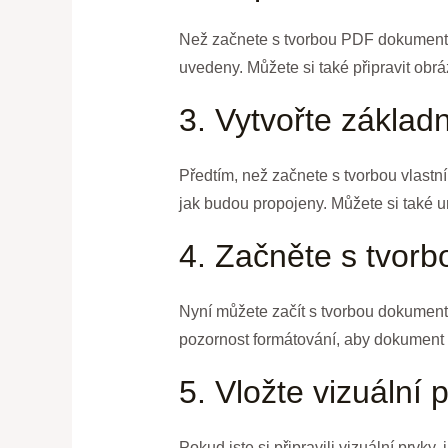
Než začnete s tvorbou PDF dokumentu,
uvedeny. Můžete si také připravit obráz
3. Vytvořte základn
Předtím, než začnete s tvorbou vlastn
jak budou propojeny. Můžete si také u
4. Začněte s tvor
Nyní můžete začít s tvorbou dokumentu. V
pozornost formátování, aby dokument 
5. Vložte vizuální 
Pokud jste si připravili vizuální prvky,