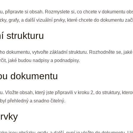
 připravte si obsah. Rozmyslete si, co chcete v dokumentu ob
ky, grafy, a další vizuální prvky, které chcete do dokumentu začl
í strukturu
ího dokumentu, vytvořte základní strukturu. Rozhodněte se, jak
rčit, jaké budou nadpisy a podnadpisy.
bou dokumentu
ložte obsah, který jste připravili v kroku 2, do struktury, kterou
byl přehledný a snadno čitelný.
prvky
 jako jsou obrázky, grafy, a další, nyní je vložte do dokumentu. Uj