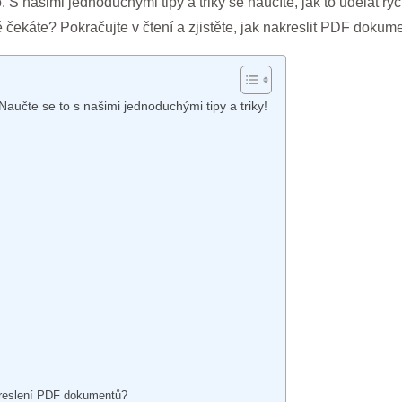
. S našimi jednoduchými tipy a triky se naučíte, jak to udělat ry
 čekáte? Pokračujte v čtení a zjistěte, jak nakreslit PDF dokume
učte se to s našimi jednoduchými tipy a triky!
 kreslení PDF dokumentů?