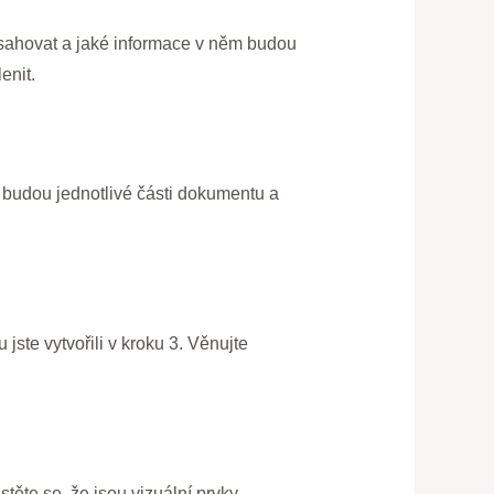
sahovat a jaké informace v něm budou
enit.
é budou jednotlivé části dokumentu a
 jste vytvořili v kroku 3. Věnujte
istěte se, že jsou vizuální prvky