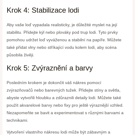
Krok 4: Stabilizace lodi
Aby vaše loď vypadala realisticky, je důležité myslet na její
stabilitu. Přidejte kýl nebo plováky pod trup lodi. Tyto prvky
pomohou udržet loď vyváženou a stabilní na papíře. Můžete
také přidat vlny nebo stříkající vodu kolem lodi, aby scéna
působila živěji.
Krok 5: Zvýraznění a barvy
Posledním krokem je dokončit váš nákres pomocí
zvýrazňovačů nebo barevných tužek. Přidejte stíny a světla,
abyste vytvořili hloubku a zdůraznili detaily lodi. Můžete také
použít akvarelové barvy nebo fixy pro ještě výraznější vzhled.
Nezapomeňte se bavit a experimentovat s různými barvami a
technikami.
Vytvoření vlastního nákresu lodi může být zábavným a