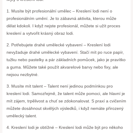
1. Musíte být profesionální umělec – Kreslení lodi není o
profesionálním umění. Je to zábavná aktivita, kterou může
dělat kdokoli. I když nejste profesionál, můžete si užít proces
kreslení a vytvořit krásný obraz lodi.
2. Potřebujete drahé umělecké vybavení – Kreslení lodi
nevyžaduje drahé umělecké vybavení. Stačí mít po ruce papír,
tužku nebo pastelky a pár základních pomůcek, jako je pravítko
a guma. Můžete také použít akvarelové barvy nebo fixy, ale
nejsou nezbytné.
3. Musíte mít talent – Talent není jedinou podmínkou pro
kreslení lodi. Samozřejmě, že talent může pomoci, ale hlavní je
mít zájem, trpělivost a chuť se zdokonalovat. S praxí a cvičením
můžete dosáhnout skvělých výsledků, i když nemáte přirozený
umělecký talent.
4. Kreslení lodi je obtížné – Kreslení lodi může být pro někoho