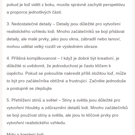
pokud je loď vidět z boku, musíte správně zachytit perspektivu
a proporce jednotlivých částí.
3. Nedostatečné detaily – Detaily jsou důležité pro vytvoření
realistického vzhledu lodi. Mnoho začátečníků se bojí přidávat
detaily, ale malé prvky, jako jsou okna, zábradlí nebo lanoví,
mohou udělat velký rozdíl ve výsledném obraze.
4. Přílišná komplikovanost – I když je dobré být kreativní, je
důležité si uvědomit, že jednoduchost je často klíčem k
úspěchu. Pokud se pokoušíte nakreslit příliš složitou loď, může
to být pro začátečníka obtížné a frustrující. Začněte jednoduše
a postupně se zlepšujte.
5. Přehlížení stínů a světel – Stíny a světla jsou důležité pro
vytvoření hloubky a zdůraznění detailů lodi. Mnoho začátečníků
se bojí používat stíny a světla, ale jsou to klíčové prvky pro
vytvoření realistického vzhledu.
Mýty o kreslení lodi: