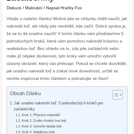
Diskuze
/
Malování
/ Napsal
Hračky Fox
Vítejte u našeho článku! Možná jste se vždycky chtěli naučit, jak
nakreslit loď, ale nikdy jste nevěděli, kde začít. Dobrá zpráva je,
že se to dá snadno naučit! V tomto článku vám představíme 5
jednoduchých kroků, které vám pomohou nakreslit krásnou a
realistickou loď. Bez ohledu na to, zda jste začátečník nebo
máte již nějaké zkušenosti, tyto kroky vám umožní vytvořit
úžasný obrázek, který vás překvapí. Pokud se chcete dozvědět,
jak snadno nakreslit loď a získat nové dovednosti, určitě se
nechte inspirovat tímto článkem a pokračujte ve čtení!
Obsah článku
Jak snadno nakreslit loď: 5 jednoduchých kroků pro
začátečníky
Krok 1: Příprava materiálů
Krok 2: Zvolte vhodný tvar lodi
Krok 3: Vytvořte detaily lodi
Krok 4: Stabilizace lodi