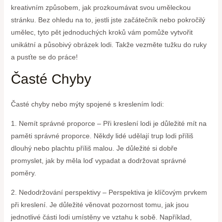
kreativním způsobem, jak prozkoumávat svou uměleckou
stránku. Bez ohledu na to, jestli jste začátečník nebo pokročilý
umělec, tyto pět jednoduchých kroků vám pomůže vytvořit
unikátní a působivý obrázek lodi. Takže vezměte tužku do ruky
a pusťte se do práce!
Časté Chyby
Časté chyby nebo mýty spojené s kreslením lodi:
1. Nemít správné proporce – Při kreslení lodi je důležité mít na
paměti správné proporce. Někdy lidé udělají trup lodi příliš
dlouhý nebo plachtu příliš malou. Je důležité si dobře
promyslet, jak by měla loď vypadat a dodržovat správné
poměry.
2. Nedodržování perspektivy – Perspektiva je klíčovým prvkem
při kreslení. Je důležité věnovat pozornost tomu, jak jsou
jednotlivé části lodi umístěny ve vztahu k sobě. Například,