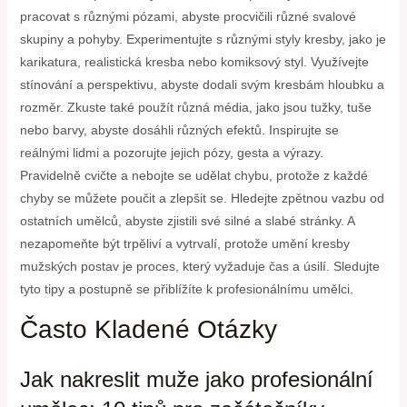
pracovat s různými pózami, abyste procvičili různé svalové
skupiny a pohyby. Experimentujte s různými styly kresby, jako je
karikatura, realistická kresba nebo komiksový styl. Využívejte
stínování a perspektivu, abyste dodali svým kresbám hloubku a
rozměr. Zkuste také použít různá média, jako jsou tužky, tuše
nebo barvy, abyste dosáhli různých efektů. Inspirujte se
reálnými lidmi a pozorujte jejich pózy, gesta a výrazy.
Pravidelně cvičte a nebojte se udělat chybu, protože z každé
chyby se můžete poučit a zlepšit se. Hledejte zpětnou vazbu od
ostatních umělců, abyste zjistili své silné a slabé stránky. A
nezapomeňte být trpěliví a vytrvalí, protože umění kresby
mužských postav je proces, který vyžaduje čas a úsilí. Sledujte
tyto tipy a postupně se přiblížíte k profesionálnímu umělci.
Často Kladené Otázky
Jak nakreslit muže jako profesionální