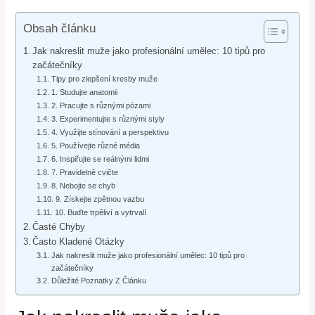
Obsah článku
Jak nakreslit muže jako profesionální umělec: 10 tipů pro
začátečníky
Tipy pro zlepšení kresby muže
1. Studujte anatomii
2. Pracujte s různými pózami
3. Experimentujte s různými styly
4. Využijte stínování a perspektivu
5. Používejte různé média
6. Inspiřujte se reálnými lidmi
7. Pravidelně cvičte
8. Nebojte se chyb
9. Získejte zpětnou vazbu
10. Buďte trpěliví a vytrvalí
Časté Chyby
Často Kladené Otázky
Jak nakreslit muže jako profesionální umělec: 10 tipů pro
začátečníky
Důležité Poznatky Z Článku