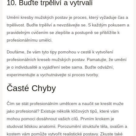
10. Buďte trpěliví a vytrvalí
Umění kresby mužských postav je proces, který vyžaduje čas a
trpělivost. Buďte trpěliví a nevzdávejte se. S každým pokusem a
pravidelným cvičením se zlepšíte a postupně se přiblížíte k
profesionálnímu umělci.
Doufáme, že vám tyto tipy pomohou v cestě k vytvoření
profesionálních kreseb mužských postav. Pamatujte, že umění
je o individualitě a vyjádření sebe sama. Buďte odvážní,
experimentujte a vychutnávejte si proces tvorby.
Časté Chyby
Čím se stát profesionálním umělcem a naučit se kreslit muže
jako profesionál? Existuje několik klíčových tipů, které vám
mohou pomoci dosáhnout vašich cílů. Prvním krokem je
studovat lidskou anatomii. Porozumění struktuře těla, svalům a
kostem vám pomůže vytvořit realistické postavy. Zkuste také