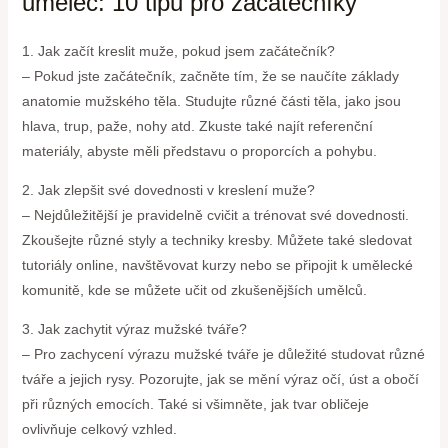
umělec: 10 tipů pro začátečníky
1. Jak začít kreslit muže, pokud jsem začátečník?
– Pokud jste začátečník, začněte tím, že se naučíte základy
anatomie mužského těla. Studujte různé části těla, jako jsou
hlava, trup, paže, nohy atd. Zkuste také najít referenční
materiály, abyste měli představu o proporcích a pohybu.
2. Jak zlepšit své dovednosti v kreslení muže?
– Nejdůležitější je pravidelně cvičit a trénovat své dovednosti.
Zkoušejte různé styly a techniky kresby. Můžete také sledovat
tutoriály online, navštěvovat kurzy nebo se připojit k umělecké
komunitě, kde se můžete učit od zkušenějších umělců.
3. Jak zachytit výraz mužské tváře?
– Pro zachycení výrazu mužské tváře je důležité studovat různé
tváře a jejich rysy. Pozorujte, jak se mění výraz očí, úst a obočí
při různých emocích. Také si všimněte, jak tvar obličeje
ovlivňuje celkový vzhled.