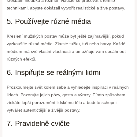
kresbám hloubku a rozměr. Naučte se pracovat s těmito
technikami, abyste dokázali vytvořit realistické a živé postavy.
5. Používejte různé média
Kreslení mužských postav může být ještě zajímavější, pokud
vyzkoušíte různá média. Zkuste tužku, tuš nebo barvy. Každé
médium má své vlastní vlastnosti a umožňuje vám dosáhnout
různých efektů.
6. Inspiřujte se reálnými lidmi
Prozkoumejte svět kolem sebe a vyhledejte inspiraci v reálných
lidech. Pozorujte jejich pózy, gesta a výrazy. Tímto způsobem
získáte lepší porozumění lidskému tělu a budete schopni
vytvářet autentičtější a živější postavy.
7. Pravidelně cvičte