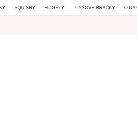
KY
SQUISHY
FIDGETY
PLYŠOVÉ HRAČKY
O NÁ