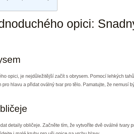
jednoduchého opici: Snadn
rysem
o opici, je nejdůležitější začít s obrysem. Pomocí lehkých tahů 
pro hlavu a přidat oválný tvar pro tělo. Pamatujte, že nemusí b
bličeje
t detaily obličeje. Začněte tím, že vytvoříte dvě oválné tvary p
dejte i malé kruhy pro uši opice na vrchu hlavy.