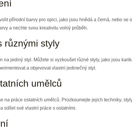
ení
lit přírodní barvy pro opici, jako jsou hnědá a černá, nebo se od
rvy a nechte svou kreativitu volný průběh.
s různými styly
 na jediný styl. Můžete si vyzkoušet různé styly, jako jsou karik
perimentovat a objevovat vlastní jedinečný styl.
statních umělců
 se na práce ostatních umělců. Prozkoumejte jejich techniky, styl
 sdílet své vlastní práce s ostatními.
ní