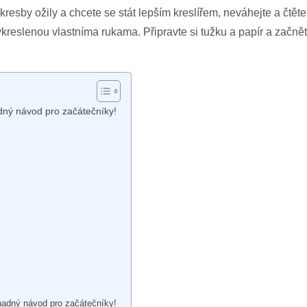
resby ožily a chcete se stát lepším kreslířem, neváhejte a čtět
kreslenou vlastníma rukama. Připravte si tužku a papír a začně
dný návod pro začátečníky!
Snadný návod pro začátečníky!