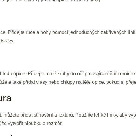
ice. Přidejte ruce a nohy pomocí jednoduchých zakřivených linií
dstavy.
hledu opice. Přidejte malé kruhy do očí pro zvýraznění zorniček.
Můžete také přidat vlasy nebo chlupy na těle opice, pokud si přeje
ura
st, můžete přidat stínování a texturu. Použijte lehké linky, aby vy
ůže vytvořit hloubku a rozměr.