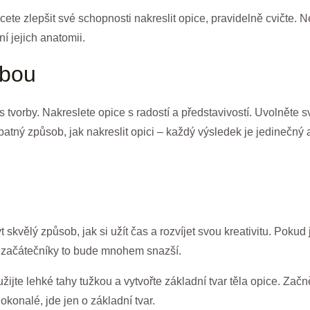
hcete zlepšit své schopnosti nakreslit opice, pravidelně cvičte.
ní jejich anatomii.
rbou
s tvorby. Nakreslete opice s radostí a představivostí. Uvolněte s
špatný způsob, jak nakreslit opici – každý výsledek je jedinečný
skvělý způsob, jak si užít čas a rozvíjet svou kreativitu. Pokud
o začátečníky to bude mnohem snazší.
ijte lehké tahy tužkou a vytvořte základní tvar těla opice. Zač
konalé, jde jen o základní tvar.