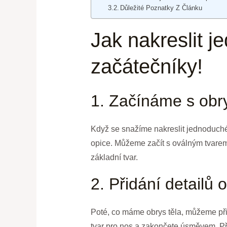
Důležité Poznatky Z Článku
Jak nakreslit 
začátečníky!
1. Začínáme s ob
Když se snažíme nakreslit jednoduchéh
opice. Můžeme začít s oválným tvarem 
základní tvar.
2. Přidání detailů o
Poté, co máme obrys těla, můžeme přida
tvar pro nos a zakončete úsměvem. Při