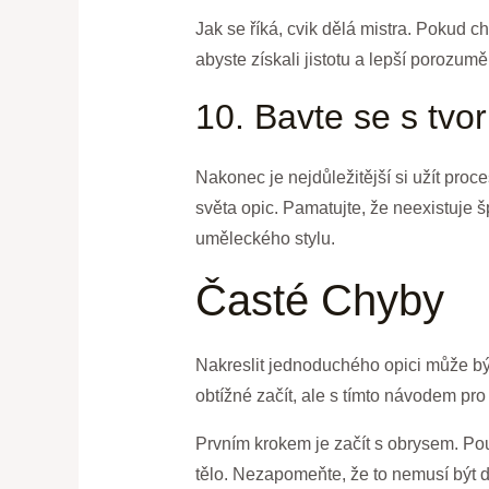
Jak se říká, cvik dělá mistra. Pokud c
abyste získali jistotu a lepší porozumě
10. Bavte se s tvo
Nakonec je nejdůležitější si užít proce
světa opic. Pamatujte, že neexistuje 
uměleckého stylu.
Časté Chyby
Nakreslit jednoduchého opici může být 
obtížné začít, ale s tímto návodem pr
Prvním krokem je začít s obrysem. Použ
tělo. Nezapomeňte, že to nemusí být do