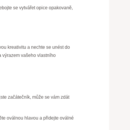
 Nebojte se vytvářet opice opakovaně,
vou kreativitu a nechte se unést do
 a výrazem vašeho vlastního
 jste začátečník, může se vám zdát
něte oválnou hlavou a přidejte oválné