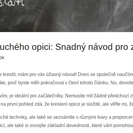
duchého opici: Snadný návod pro 
ox
t se kreslit, mám pro vás úžasný návod! Dnes se společně naučíme
áte, proč byste měli pokračovat v čtení tohoto článku. No, dovolte
m, je ideální pro začátečníky. Nemusíte mít žádné předchozí zk
na první pohled zdá, že kreslení opice je složité, ale věřte mi, 
é techniky, ale také se seznámíte s různými tvary a proporcemi,
ici, ale také si osvojíte základní dovednosti, které vám pomohou 