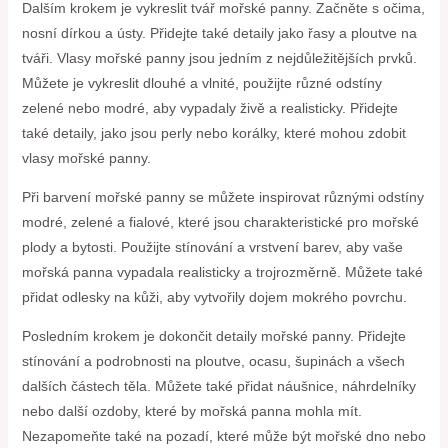
Dalším krokem je vykreslit tvář mořské panny. Začněte s očima,
nosní dírkou a ústy. Přidejte také detaily jako řasy a ploutve na
tváři. Vlasy mořské panny jsou jedním z nejdůležitějších prvků.
Můžete je vykreslit dlouhé a vlnité, použijte různé odstíny
zelené nebo modré, aby vypadaly živě a realisticky. Přidejte
také detaily, jako jsou perly nebo korálky, které mohou zdobit
vlasy mořské panny.
Při barvení mořské panny se můžete inspirovat různými odstíny
modré, zelené a fialové, které jsou charakteristické pro mořské
plody a bytosti. Použijte stínování a vrstvení barev, aby vaše
mořská panna vypadala realisticky a trojrozměrně. Můžete také
přidat odlesky na kůži, aby vytvořily dojem mokrého povrchu.
Posledním krokem je dokončit detaily mořské panny. Přidejte
stínování a podrobnosti na ploutve, ocasu, šupinách a všech
dalších částech těla. Můžete také přidat náušnice, náhrdelníky
nebo další ozdoby, které by mořská panna mohla mít.
Nezapomeňte také na pozadí, které může být mořské dno nebo