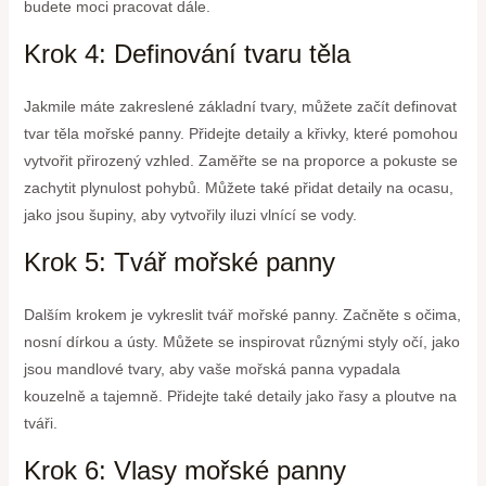
budete moci pracovat dále.
Krok 4: Definování tvaru těla
Jakmile máte zakreslené základní tvary, můžete začít definovat
tvar těla mořské panny. Přidejte detaily a křivky, které pomohou
vytvořit přirozený vzhled. Zaměřte se na proporce a pokuste se
zachytit plynulost pohybů. Můžete také přidat detaily na ocasu,
jako jsou šupiny, aby vytvořily iluzi vlnící se vody.
Krok 5: Tvář mořské panny
Dalším krokem je vykreslit tvář mořské panny. Začněte s očima,
nosní dírkou a ústy. Můžete se inspirovat různými styly očí, jako
jsou mandlové tvary, aby vaše mořská panna vypadala
kouzelně a tajemně. Přidejte také detaily jako řasy a ploutve na
tváři.
Krok 6: Vlasy mořské panny