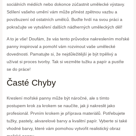
sociálních médiích nebo dokonce zúčastnit umělecké výstavy.
Sdílení vašeho umění vám může přinést zpětnou vazbu a
povzbuzení od ostatních umělců. Buďte hrdí na svou práci a
pokračujte ve vytváření dalších nádherných uměleckých děl!
A to je vše! Doufám, že vás tento průvodce nakreslením mořské
panny inspiroval a pomohl vám rozvinout vaše umělecké
dovednosti. Pamatujte si, že nejdůležitější je být trpělivý a
užívat si proces tvorby. Tak si vezměte tužku a papír a pusťte
se do práce!
Časté Chyby
Kreslení mořské panny může být náročné, ale s tímto
postupem krok za krokem se naučíte, jak ji nakreslit jako
profesionál. Prvním krokem je příprava materiálů. Potřebujete
tužky, pastely, akvarelové barvy a kvalitní papír. Vyberte si také
vhodné barvy, které vám pomohou vytvořit realistický obraz