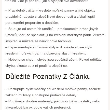
trénink. Zde je pár tipů, jak si vylepšit své dovednosti:
– Pravidelně cvičte – kreslete mořské panny a jiné objekty
pravidelně, abyste si zlepšili své dovednosti a získali lepší
porozumění proporcím a detailům.
– Studujte od ostatních umělců – prozkoumejte práce jiných
umělců, kteří se specializují na kreslení mořských pann. Získáte
inspiraci a můžete se naučit nové techniky.
– Experimentujte s různými styly – zkoušejte různé styly
kreslení mořských pann a objevujte vlastní kreativitu.
– Nebojte se chyb – chyby jsou součástí učení. Pokud uděláte
chybu, zkuste se z ní poučit a zlepšit se.
Důležité Poznatky Z Článku
– Postupujte systematicky při kreslení mořské panny, začněte
základními tvary a postupně přidávejte detaily.
– Používejte vhodné materiály, jako jsou tužky, pastelky nebo
akvarelové barvy, podle vašich preferencí.