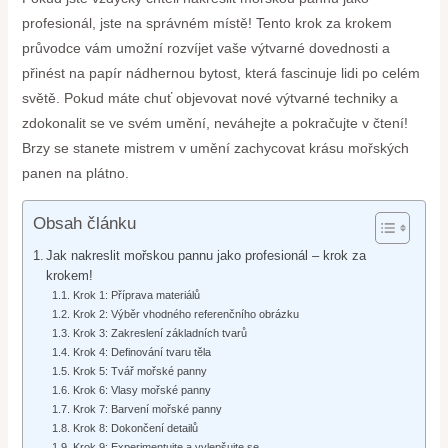
profesionál, jste na správném místě! Tento krok za krokem
průvodce vám umožní rozvíjet vaše výtvarné dovednosti a
přinést na papír nádhernou bytost, která fascinuje lidi po celém
světě. Pokud máte chuť objevovat nové výtvarné techniky a
zdokonalit se ve svém umění, neváhejte a pokračujte v čtení!
Brzy se stanete mistrem v umění zachycovat krásu mořských
panen na plátno.
Obsah článku
Jak nakreslit mořskou pannu jako profesionál – krok za
krokem!
Krok 1: Příprava materiálů
Krok 2: Výběr vhodného referenčního obrázku
Krok 3: Zakreslení základních tvarů
Krok 4: Definování tvaru těla
Krok 5: Tvář mořské panny
Krok 6: Vlasy mořské panny
Krok 7: Barvení mořské panny
Krok 8: Dokončení detailů
Krok 9: Experimentujte a vylepšujte se