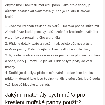
Abyste mohli nakreslit mořskou pannu jako profesionál, je
důležité postupovat systematicky. Zde je několik klíčových
kroků:
1. Začněte kresbou základních tvarů – mořská panna může mít
základní tvar lidské postavy, takže začněte kreslením oválného
tvaru hlavy a protáhnutého tvaru těla.
2. Přidejte detaily tváře a vlasů – nakreslete oči, nos a ústa
mořské panny. Poté přidejte do kresby dlouhé vlnité vlasy.
3. Vytvořte ploutve a ocas – mořská panna má ploutve na rukou
a ocas, který jí umožňuje plavat. Přidejte tyto prvky do vaší
kresby.
4. Dodělejte detaily a přidejte stínování – dokončete kresbu
přidáním detailů jako jsou šupiny na těle a stínování, které dodá
vaší kresbě hloubku a rozměr.
Jakými materiály bych měl/a pro
kreslení mořské panny použít?