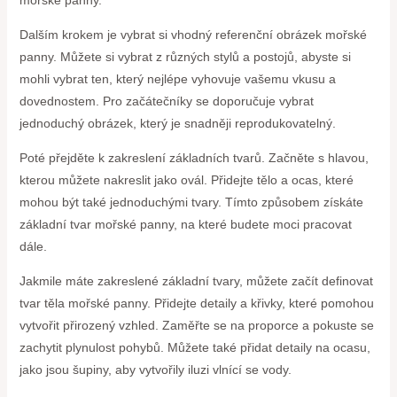
mořské panny.
Dalším krokem je vybrat si vhodný referenční obrázek mořské
panny. Můžete si vybrat z různých stylů a postojů, abyste si
mohli vybrat ten, který nejlépe vyhovuje vašemu vkusu a
dovednostem. Pro začátečníky se doporučuje vybrat
jednoduchý obrázek, který je snadněji reprodukovatelný.
Poté přejděte k zakreslení základních tvarů. Začněte s hlavou,
kterou můžete nakreslit jako ovál. Přidejte tělo a ocas, které
mohou být také jednoduchými tvary. Tímto způsobem získáte
základní tvar mořské panny, na které budete moci pracovat
dále.
Jakmile máte zakreslené základní tvary, můžete začít definovat
tvar těla mořské panny. Přidejte detaily a křivky, které pomohou
vytvořit přirozený vzhled. Zaměřte se na proporce a pokuste se
zachytit plynulost pohybů. Můžete také přidat detaily na ocasu,
jako jsou šupiny, aby vytvořily iluzi vlnící se vody.