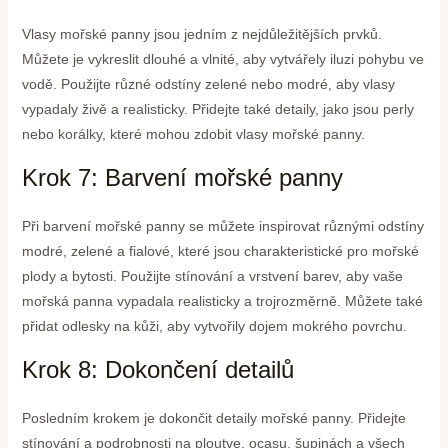
Vlasy mořské panny jsou jedním z nejdůležitějších prvků.
Můžete je vykreslit dlouhé a vlnité, aby vytvářely iluzi pohybu ve
vodě. Použijte různé odstíny zelené nebo modré, aby vlasy
vypadaly živě a realisticky. Přidejte také detaily, jako jsou perly
nebo korálky, které mohou zdobit vlasy mořské panny.
Krok 7: Barvení mořské panny
Při barvení mořské panny se můžete inspirovat různými odstíny
modré, zelené a fialové, které jsou charakteristické pro mořské
plody a bytosti. Použijte stínování a vrstvení barev, aby vaše
mořská panna vypadala realisticky a trojrozměrně. Můžete také
přidat odlesky na kůži, aby vytvořily dojem mokrého povrchu.
Krok 8: Dokončení detailů
Posledním krokem je dokončit detaily mořské panny. Přidejte
stínování a podrobnosti na ploutve, ocasu, šupinách a všech