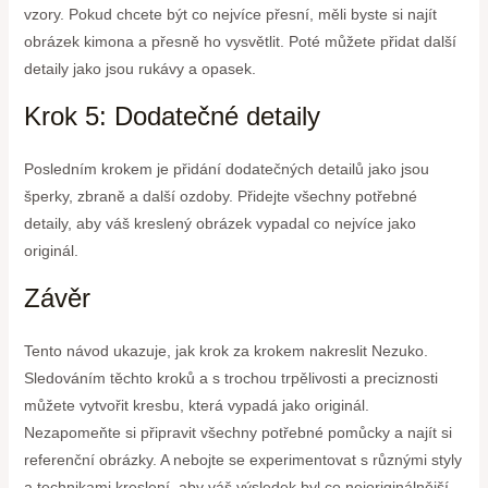
vzory. Pokud chcete být co nejvíce přesní, měli byste si najít
obrázek kimona a přesně ho vysvětlit. Poté můžete přidat další
detaily jako jsou rukávy a opasek.
Krok 5: Dodatečné detaily
Posledním krokem je přidání dodatečných detailů jako jsou
šperky, zbraně a další ozdoby. Přidejte všechny potřebné
detaily, aby váš kreslený obrázek vypadal co nejvíce jako
originál.
Závěr
Tento návod ukazuje, jak krok za krokem nakreslit Nezuko.
Sledováním těchto kroků a s trochou trpělivosti a preciznosti
můžete vytvořit kresbu, která vypadá jako originál.
Nezapomeňte si připravit všechny potřebné pomůcky a najít si
referenční obrázky. A nebojte se experimentovat s různými styly
a technikami kreslení, aby váš výsledek byl co nejoriginálnější.