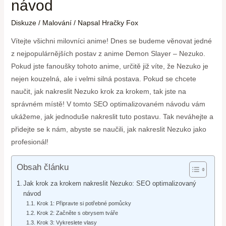
návod
Diskuze
/
Malování
/ Napsal
Hračky Fox
Vítejte všichni milovníci anime! Dnes se budeme věnovat jedné
z nejpopulárnějších postav z anime Demon Slayer – Nezuko.
Pokud jste fanoušky tohoto anime, určitě již víte, že Nezuko je
nejen kouzelná, ale i velmi silná postava. Pokud se chcete
naučit, jak nakreslit Nezuko krok za krokem, tak jste na
správném místě! V tomto SEO optimalizovaném návodu vám
ukážeme, jak jednoduše nakreslit tuto postavu. Tak neváhejte a
přidejte se k nám, abyste se naučili, jak nakreslit Nezuko jako
profesionál!
Obsah článku
Jak krok za krokem nakreslit Nezuko: SEO optimalizovaný
návod
Krok 1: Připravte si potřebné pomůcky
Krok 2: Začněte s obrysem tváře
Krok 3: Vykreslete vlasy