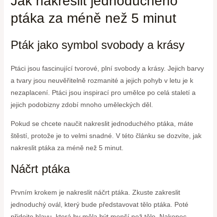
Jak nakreslit jednoduchého
ptáka za méně než 5 minut
Pták jako symbol svobody a krásy
Ptáci jsou fascinující tvorové, plní svobody a krásy. Jejich barvy
a tvary jsou neuvěřitelně rozmanité a jejich pohyb v letu je k
nezaplacení. Ptáci jsou inspirací pro umělce po celá staletí a
jejich podobizny zdobí mnoho uměleckých děl.
Pokud se chcete naučit nakreslit jednoduchého ptáka, máte
štěstí, protože je to velmi snadné. V této článku se dozvíte, jak
nakreslit ptáka za méně než 5 minut.
Náčrt ptáka
Prvním krokem je nakreslit náčrt ptáka. Zkuste zakreslit
jednoduchý ovál, který bude představovat tělo ptáka. Poté
přidejte hlavu, která by měla být menší než tělo. Nakonec