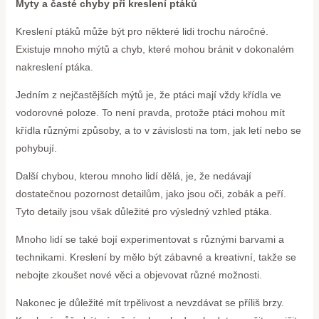
Myty a časté chyby při kreslení ptáků
Kreslení ptáků může být pro některé lidi trochu náročné.
Existuje mnoho mýtů a chyb, které mohou bránit v dokonalém
nakreslení ptáka.
Jedním z nejčastějších mýtů je, že ptáci mají vždy křídla ve
vodorovné poloze. To není pravda, protože ptáci mohou mít
křídla různými způsoby, a to v závislosti na tom, jak letí nebo se
pohybují.
Další chybou, kterou mnoho lidí dělá, je, že nedávají
dostatečnou pozornost detailům, jako jsou oči, zobák a peří.
Tyto detaily jsou však důležité pro výsledný vzhled ptáka.
Mnoho lidí se také bojí experimentovat s různými barvami a
technikami. Kreslení by mělo být zábavné a kreativní, takže se
nebojte zkoušet nové věci a objevovat různé možnosti.
Nakonec je důležité mít trpělivost a nevzdávat se příliš brzy.