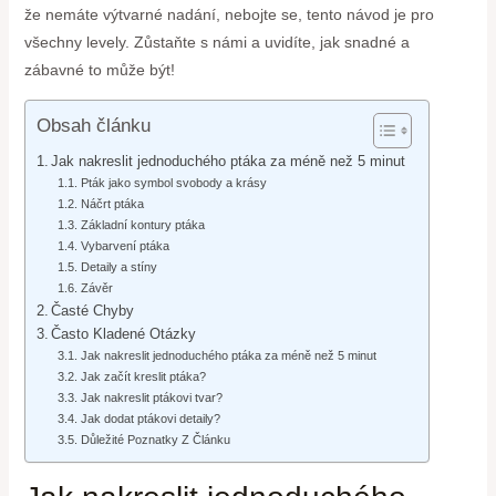
že nemáte výtvarné nadání, nebojte se, tento návod je pro
všechny levely. Zůstaňte s námi a uvidíte, jak snadné a
zábavné to může být!
Obsah článku
Jak nakreslit jednoduchého ptáka za méně než 5 minut
Pták jako symbol svobody a krásy
Náčrt ptáka
Základní kontury ptáka
Vybarvení ptáka
Detaily a stíny
Závěr
Časté Chyby
Často Kladené Otázky
Jak nakreslit jednoduchého ptáka za méně než 5 minut
Jak začít kreslit ptáka?
Jak nakreslit ptákovi tvar?
Jak dodat ptákovi detaily?
Důležité Poznatky Z Článku