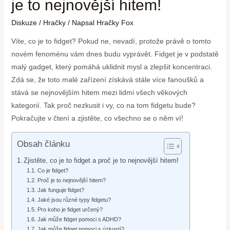
je to nejnovější hitem!
Diskuze
/
Hračky
/ Napsal
Hračky Fox
Víte, co je to fidget? Pokud ne, nevadí, protože právě o tomto
novém fenoménu vám dnes budu vyprávět. Fidget je v podstatě
malý gadget, který pomáhá uklidnit mysl a zlepšit koncentraci.
Zdá se, že toto malé zařízení získává stále více fanoušků a
stává se nejnovějším hitem mezi lidmi všech věkových
kategorií. Tak proč nezkusit i vy, co na tom fidgetu bude?
Pokračujte v čtení a zjistěte, co všechno se o něm ví!
Obsah článku
Zjistěte, co je to fidget a proč je to nejnovější hitem!
Co je fidget?
Proč je to nejnovější hitem?
Jak funguje fidget?
Jaké jsou různé typy fidgetu?
Pro koho je fidget určený?
Jak může fidget pomoci s ADHD?
Jak může fidget pomoci s úzkostí?