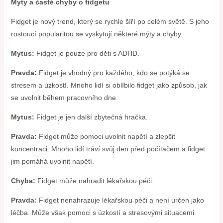
Myty a časté chyby o fidgetu
Fidget je nový trend, který se rychle šíří po celém světě. S jeho
rostoucí popularitou se vyskytují některé mýty a chyby.
Mytus:
Fidget je pouze pro děti s ADHD.
Pravda:
Fidget je vhodný pro každého, kdo se potýká se
stresem a úzkostí. Mnoho lidí si oblíbilo fidget jako způsob, jak
se uvolnit během pracovního dne.
Mytus:
Fidget je jen další zbytečná hračka.
Pravda:
Fidget může pomoci uvolnit napětí a zlepšit
koncentraci. Mnoho lidí tráví svůj den před počítačem a fidget
jim pomáhá uvolnit napětí.
Chyba:
Fidget může nahradit lékařskou péči.
Pravda:
Fidget nenahrazuje lékařskou péči a není určen jako
léčba. Může však pomoci s úzkostí a stresovými situacemi.