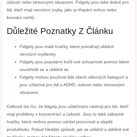
úzkostí nebo stresovými situacemi. Fidgety jsou také dobré pro
lidi, kteří mají nervózní zvyky, jako je třepání nohou nebo
kousání nehtů.
Důležité Poznatky Z Článku
Fidgety jsou malé hračky, které pomáhají uklidnit
nervózní myšlenky.
Fidgety jsou populární kvůli své schopnosti pomoci lidem
soustředit se a uklidnit se.
Fidgety mohou používat lidé všech věkových kategorií a
jsou užitečné pro lidi s ADHD, úzkostí nebo stresovými
situacemi.
Celkově lze říci, že fidgety jsou užitečnými nástroji pro lidi, kteří
mají problémy s koncentrací a úzkostí. Jsou to také zábavné
hračky, které mohou pomoci udržet pozornost a zlepšit
produktivitu. Pokud hledáte způsob, jak se uklidnit a zklidnit své
myšlenky, mohou být fidgety skvělou volbou.