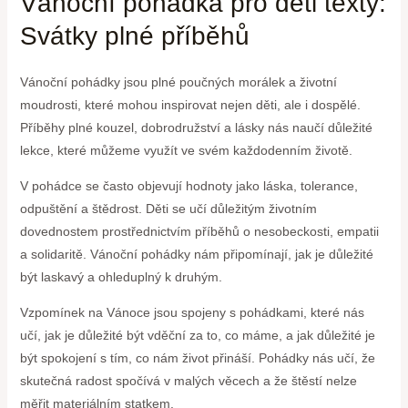
Vánoční pohádka pro ⁣děti texty:
Svátky plné příběhů
Vánoční pohádky ‍jsou plné poučných morálek a životní
moudrosti, které mohou inspirovat nejen děti, ale i dospělé.
Příběhy plné kouzel, dobrodružství a lásky nás naučí důležité
⁣lekce, které můžeme využít ve svém každodenním životě.
V pohádce se často objevují⁣ hodnoty jako láska, tolerance,
odpuštění a štědrost. Děti se učí důležitým životním
dovednostem prostřednictvím příběhů o nesobeckosti,‌ empatii
a solidaritě. Vánoční pohádky nám připomínají, jak je důležité
být⁣ laskavý a ohleduplný k druhým.
Vzpomínek na Vánoce jsou spojeny s pohádkami, které nás
učí, jak je důležité být ⁢vděční za to, co máme, a jak důležité je⁣
být spokojení s tím, co nám život přináší. Pohádky nás učí, že
skutečná radost spočívá v malých věcech a že štěstí nelze
měřit‌ materiálním statkem.