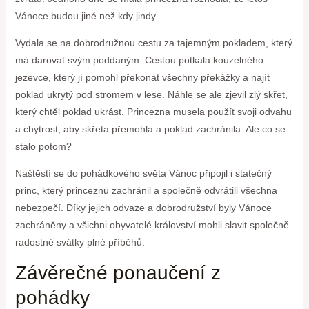
Vánoce budou jiné než kdy jindy.
Vydala se‌ na‍ dobrodružnou cestu za tajemným pokladem, který
má ⁤darovat svým poddaným. ​Cestou potkala kouzelného
jezevce, který jí pomohl překonat všechny překážky⁣ a najít
poklad ukrytý pod stromem v lese. Náhle se ale ‍zjevil zlý skřet,
který chtěl poklad ukrást. Princezna musela použít⁢ svoji odvahu
a chytrost, aby skřeta přemohla a poklad⁣ zachránila. Ale co se
stalo potom?
Naštěstí se do pohádkového světa Vánoc připojil i statečný
princ, který princeznu zachránil a ⁢společně odvrátili všechna
nebezpečí. ⁤Díky jejich odvaze a dobrodružství byly Vánoce
zachráněny a všichni obyvatelé království ​mohli ​slavit společně⁣
radostné​ svátky plné příběhů.
Závěrečné ponaučení z⁣
pohádky