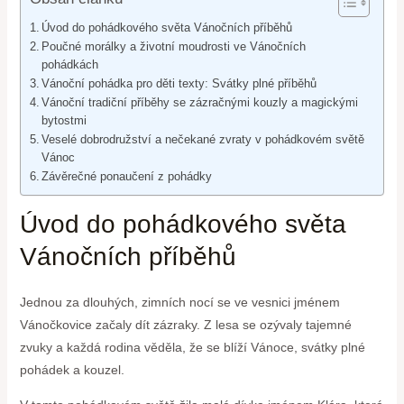
Úvod ⁢do pohádkového světa Vánočních příběhů
Poučné morálky a životní moudrosti⁤ ve Vánočních
pohádkách
Vánoční pohádka pro ⁣děti texty: Svátky plné příběhů
Vánoční⁢ tradiční příběhy se zázračnými kouzly a magickými
bytostmi
Veselé dobrodružství a nečekané zvraty v pohádkovém světě
Vánoc
Závěrečné ponaučení z⁣ pohádky
Úvod ⁢do
pohádkového světa
Vánočních příběhů
Jednou za dlouhých, zimních nocí se ve vesnici jménem
Vánočkovice začaly dít zázraky. ⁤Z lesa se ozývaly tajemné
zvuky a každá rodina věděla, že se blíží Vánoce, svátky plné
pohádek a kouzel.