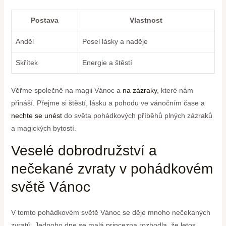
Postava
Vlastnost
Anděl
Posel lásky a naděje
Skřítek
Energie ⁢a štěstí
Věřme společně na⁢ magii Vánoc a ⁢
na zázraky
, které nám
přináší. Přejme si štěstí, lásku a pohodu ve vánočním čase a
nechte se unést
do světa pohádkových příběhů plných zázraků
a magických bytostí.
Veselé dobrodružství a
nečekané zvraty v pohádkovém
světě Vánoc
V tomto pohádkovém světě Vánoc se děje mnoho nečekaných
zvratů. ‌Jednoho dne se malá princezna rozhodla, že letos