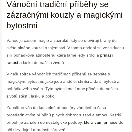
Vánoční⁢ tradiční příběhy se
zázračnými kouzly a magickými
bytostmi
Vánoc je časem magie a⁢ zázraků, kdy se otevírají brány do ​
světa plného kouzel a tajemství. V tomto ⁤období se ve vzduchu
šíří pohádková⁤ atmosféra, která láme ledy srdcí a
přináší
radost
⁢ a lásku do našich životů.
V naší sbírce vánočních tradičních příběhů se setkáte s
magickými‌ bytostmi, jako jsou andělé,⁤ skřítci a další bytosti z
pohádkového světa. Tyto bytosti ⁤mají moc přinést do našich
životů štěstí, lásku​ a pokoj.
Zahalíme vás do kouzelné atmosféry vánočního času​
prostřednictvím příběhů plných dobrodružství a emocí. Každý‍
příběh je zahalen do nostalgické podoby,
která vám přinese
do
očí slzy dojetí a radosti zároveň.