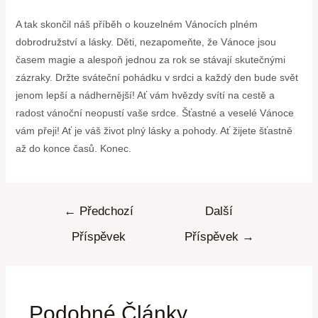
A tak ⁤skončil náš ‍příběh o kouzelném Vánocích plném
dobrodružství a ​lásky. ⁢Děti, nezapomeňte, že Vánoce jsou
časem magie a alespoň jednou za rok se stávají‍ skutečnými
⁣zázraky.⁤ Držte sváteční pohádku v srdci⁤ a každý den bude svět
jenom lepší a nádhernější! Ať vám hvězdy svítí na cestě a
radost vánoční neopustí vaše srdce. Šťastné a veselé ⁤Vánoce
vám přeji! Ať je váš⁢ život plný lásky a pohody. Ať žijete šťastně
až do konce časů. Konec.
←
Předchozí
Další
Příspěvek
Příspěvek
→
Podobné Články