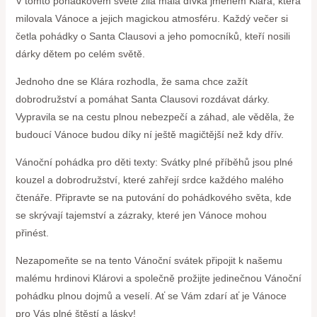
V tomto pohádkovém světě žila malá dívka jménem Klára, která
milovala Vánoce a jejich magickou ‌atmosféru. Každý večer si
četla pohádky o Santa ⁣Clausovi a jeho pomocníků, kteří nosili
dárky dětem po celém světě.
Jednoho dne se Klára rozhodla, že sama chce zažít
dobrodružství a pomáhat Santa Clausovi rozdávat ⁢dárky.
Vypravila se na cestu plnou nebezpečí a záhad, ale věděla, že
budoucí Vánoce budou díky ní ještě magičtější než kdy dřív.
Vánoční pohádka pro ‍děti texty: Svátky plné příběhů jsou plné
kouzel a dobrodružství, které zahřejí srdce každého malého
čtenáře. Připravte se na putování ​do ⁤pohádkového světa, kde
se skrývají tajemství a zázraky, které jen ​Vánoce mohou
přinést.
Nezapomeňte se na tento Vánoční svátek ⁣připojit k ​našemu
malému hrdinovi Klárovi a společně prožijte jedinečnou ⁤Vánoční
pohádku plnou dojmů a veselí. Ať se Vám zdarí ať je Vánoce
pro Vás plné štěstí a ⁢lásky!