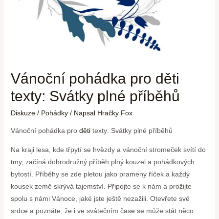
Vánoční pohádka pro děti
texty: Svátky plné příběhů
Diskuze
/
Pohádky
/ Napsal
Hračky Fox
Vánoční pohádka pro
děti
texty: Svátky plné příběhů
Na kraji lesa, kde třpytí se hvězdy a vánoční stromeček ⁤svítí​ do ​
tmy, začíná dobrodružný příběh plný kouzel a pohádkových
bytostí. Příběhy se zde pletou jako prameny říček a každý
kousek země skrývá tajemství. Připojte se k nám a prožijte
spolu s⁣ námi Vánoce, jaké jste ještě nezažili. Otevřete své
srdce a poznáte, že i⁢ ve svátečním čase ⁤se může stát něco