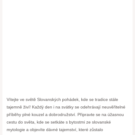
Vítejte‍ ve světě Slovanských⁢ pohádek, kde se ⁢tradice stále
tajemně ​živí! Každý den i na svátky ⁤se‍ odehrávají neuvěřitelné
příběhy plné‍ kouzel a dobrodružství. Připravte se⁤ na úžasnou
cestu⁣ do světa, kde se ⁤setkáte s bytostmi ze slovanské
mytologie a objevíte dávné ⁤tajemství, ​které‍ zůstalo