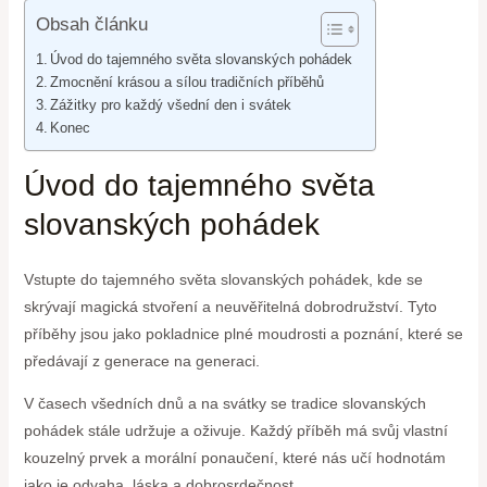
Obsah článku
Úvod do tajemného světa slovanských pohádek
Zmocnění​ krásou a⁣ sílou tradičních ‌příběhů
Zážitky⁢ pro každý⁤ všední den i svátek
Konec
Úvod do tajemného světa
slovanských pohádek
Vstupte do‍ tajemného světa slovanských ‍pohádek, kde se
skrývají magická stvoření‍ a neuvěřitelná dobrodružství. Tyto
příběhy jsou jako pokladnice plné moudrosti⁢ a poznání, ⁢které ⁤se
předávají z generace na⁤ generaci.
V časech všedních⁤ dnů a na svátky se tradice slovanských
⁢pohádek stále udržuje a oživuje.​ Každý⁤ příběh má ​svůj vlastní ​
kouzelný prvek a‌ morální ⁢ponaučení, které nás učí ​hodnotám​
jako je odvaha, láska a dobrosrdečnost.