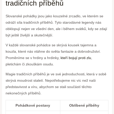
tradičních ‌příběhů
Slovanské pohádky jsou⁣ jako⁤ kouzelné zrcadlo, ve ‍kterém se
odráží síla tradičních příběhů.​ Tyto starodávné legendy nás
obklopují nejen ve všední den, ‍ale ​i během svátků, kdy ⁣se zdají​
být​ ještě živější a skutečnější.
V každé​ slovanské⁤ pohádce​ se‍ skrývá kousek ⁣tajemna a
kouzla,​ které nás vtáhne do světa ⁣fantazie a dobrodružství.
Proměníme se v ​hrdiny a hrdinky,
kteří bojují proti zlu
,
pletichám či zkouškám osudu.
Magie tradičních příběhů je ve své‍ jednoduchosti, která v sobě
skrývá moudrost staletí. Nepotřebujeme ‍nic ⁣víc než⁤ naši
představivost a víru, abychom se ​stali součástí ‍těchto⁢
nekonečných příběhů.
Pohádkové‍ postavy
Oblíbené ‍příběhy