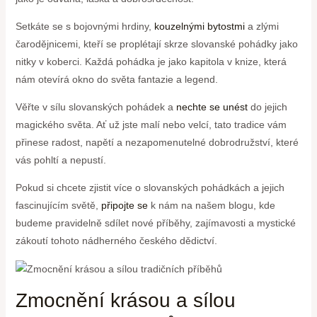
Setkáte se s bojovnými hrdiny,
kouzelnými bytostmi
a zlými
čarodějnicemi, kteří se proplétají skrze slovanské pohádky jako
nitky ⁤v koberci. Každá‍ pohádka je jako​ kapitola v knize, ⁣která
nám otevírá okno ⁣do světa fantazie a ⁤legend.
Věřte⁢ v sílu slovanských‌ pohádek a
nechte se unést
do jejich
magického‌ světa.‍ Ať už⁤ jste⁣ malí nebo‌ velcí, tato tradice vám
přinese⁢ radost, napětí a nezapomenutelné dobrodružství, ‍které
vás pohltí a nepustí.
Pokud‌ si ⁢chcete⁣ zjistit ​více o ​slovanských pohádkách a‌ jejich
fascinujícím světě,
připojte se
k nám⁤ na našem ⁢blogu, kde
budeme pravidelně ‌sdílet nové příběhy, zajímavosti a​ mystické
‍zákoutí tohoto ⁣nádherného​ českého dědictví.
Zmocnění​ krásou a⁣ sílou