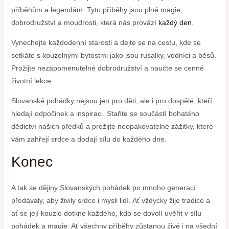
příběhům ‌a legendám. Tyto‍ příběhy ⁣jsou‍ plné magie,
dobrodružství⁤ a moudrosti, která​ nás ⁢provází ⁢
každý den
.
Vynechejte každodenní starosti ‌a dejte⁢ se ​na cestu,‍ kde se⁣
setkáte s kouzelnými bytostmi jako jsou rusalky, vodníci a běsů.
Prožijte ⁣nezapomenutelné ⁣dobrodružství⁤ a naučte se cenné
životní lekce.
Slovanské pohádky nejsou⁤ jen ⁤pro děti, ale i pro ​dospělé, ⁤kteří⁢
hledají​ odpočinek a⁢ inspiraci. Staňte⁤ se součástí bohatého‌
dědictví ‍našich⁣ předků a prožijte neopakovatelné zážitky, které
vám zahřejí srdce​ a dodají ​sílu do ⁣každého dne.
Konec
A tak‍ se ​dějiny Slovanských pohádek po‌ mnoho generací
předávaly, aby‍ živily srdce i mysli lidí. ⁢Ať vždycky žije⁣ tradice a
ať ⁢se její‍ kouzlo dotkne každého, ‌kdo ⁢se dovolí uvěřit v sílu
pohádek a magie. Ať všechny příběhy ⁤zůstanou živé i ​na všední