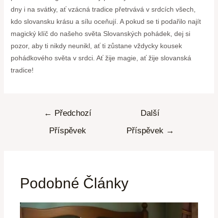
dny i na svátky, ať ​vzácná tradice přetrvává v srdcích všech,
kdo⁢ slovansku krásu a sílu oceňují. A pokud se ti podařilo najít
magický klíč do ‍našeho ‌světa‌ Slovanských⁤ pohádek, ‍dej si​
pozor, aby ⁢ti nikdy ⁤neunikl, ať⁤ ti zůstane vždycky kousek
pohádkového světa‌ v‌ srdci. Ať žije magie, ať ⁣žije⁣ slovanská
tradice!
←
Předchozí
Další
Příspěvek
Příspěvek
→
Podobné Články