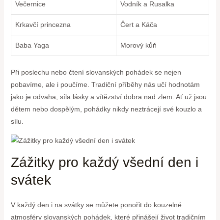
Večernice
Vodník a Rusalka
Krkavčí⁣ princezna
Čert a Káča
Baba Yaga
Morový kůň
Při poslechu nebo čtení slovanských ‍pohádek se‍ nejen
pobavíme, ale i poučíme. Tradiční příběhy nás⁣ učí hodnotám
jako je odvaha, síla⁢ lásky⁤ a vítězství dobra nad ‍zlem.‍ Ať už ⁤jsou
dětem nebo dospělým, pohádky ⁢nikdy neztrácejí své kouzlo a
sílu.
Zážitky⁢ pro každý⁤ všední den i
svátek
V každý ‌den i na svátky ⁢se můžete ponořit do kouzelné
⁤atmosféry slovanských pohádek, které přinášejí život⁤ tradičním