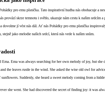
í Pohádky pro emu písnička. Tato inspirativní hudba nás obohacuje a ne
s provází skrze temnotu i světlo, ukazuje nám cestu k našim srdcím a př
h a dovolme jí vést nás dál. Ať nás Pohádky pro emu písnička inspirova
, stejně jako melodie našich srdcí, která nás vede k našim snům.
radosti
amed Ema. Ema was always searching for her own melody of joy, but she 
 and the leaves rustle in the wind. She asked the wise old owl for advic
sunflowers. Suddenly, she heard a sweet melody coming from a hidden
er she went. She had discovered the secret of finding joy: it was alwa