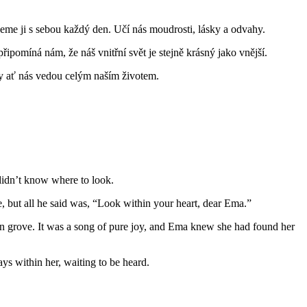
seme ji s sebou každý den. Učí nás moudrosti, lásky a odvahy.
ipomíná nám, že náš vnitřní svět je stejně krásný jako vnější.
ly ať nás vedou celým naším životem.
didn’t know where to look.
e, but all he said was, “Look within your heart, dear Ema.”
 grove. It was a song of pure joy, and Ema knew she had found her
ys within her, waiting to be heard.