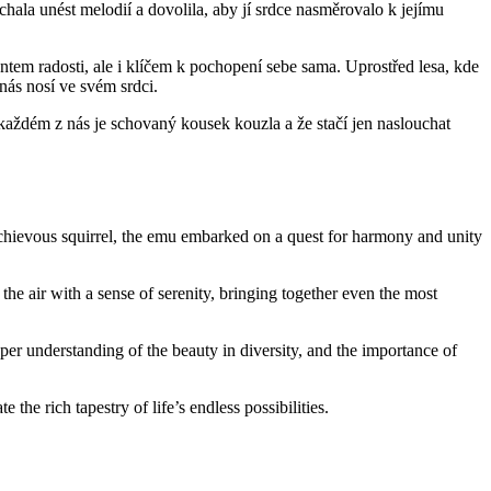
chala unést melodií a dovolila, aby jí srdce nasměrovalo k jejímu
tem radosti, ale i klíčem k pochopení sebe sama. Uprostřed lesa, kde
 nás nosí ve svém srdci.
 každém z nás je schovaný kousek kouzla a že stačí jen naslouchat
ischievous squirrel, the emu embarked on a quest for harmony and unity
he air with a sense of serenity, bringing together even the most
er understanding of the beauty in diversity, and the importance of
he rich tapestry of life’s endless possibilities.