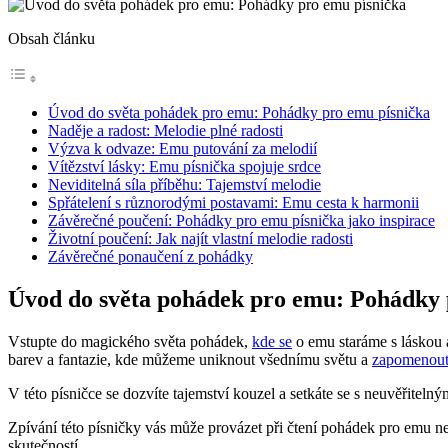
Obsah článku
Úvod do světa pohádek pro emu: Pohádky pro emu písnička
Naděje a radost: Melodie plné radosti
Výzva k odvaze: Emu putování za melodií
Vítězství lásky: Emu písnička spojuje srdce
Neviditelná síla příběhu: Tajemství melodie
Spřátelení s různorodými postavami: Emu cesta k harmonii
Závěrečné poučení: Pohádky pro emu písnička jako inspirace
Životní poučení: Jak najít vlastní melodie radosti
Závěrečné ponaučení z pohádky
Úvod do světa pohádek pro emu: Pohádky 
Vstupte do magického světa pohádek,
kde se
o emu staráme s láskou a
barev a fantazie, kde můžeme uniknout všednímu světu a
zapomenout 
V této písničce se dozvíte tajemství kouzel a setkáte se s neuvěřiteln
Zpívání této písničky vás může provázet při čtení pohádek pro emu neb
skutečností.