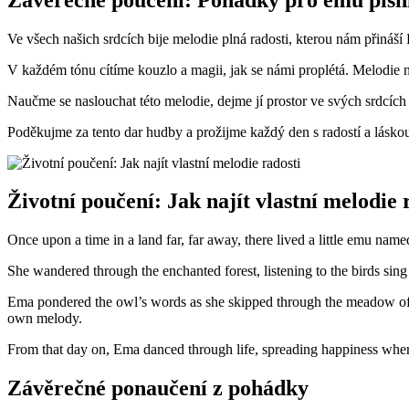
Ve všech našich srdcích bije melodie plná radosti, kterou nám přináš
V každém tónu cítíme kouzlo a magii, jak se námi proplétá. Melodie ná
Naučme se naslouchat této melodie, dejme jí prostor ve svých srdcíc
Poděkujme za tento dar hudby a prožijme každý den s radostí a láskou
Životní poučení: Jak najít vlastní melodie 
Once upon a time in a land far, far away, there lived a little emu n
She wandered through the enchanted forest, listening to the birds sing
Ema pondered the owl’s words as she skipped through the meadow of 
own melody.
From that day on, Ema danced through life, spreading happiness wherev
Závěrečné ponaučení z pohádky