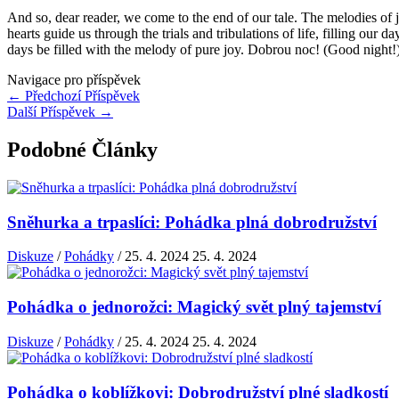
And so, dear reader, we come to the end of our tale. The melodies of 
hearts guide us through the trials and tribulations of life, filling ou
days be filled with the melody of pure joy. Dobrou noc! (Good night!
Navigace pro příspěvek
←
Předchozí Příspěvek
Další Příspěvek
→
Podobné Články
Sněhurka a trpaslíci: Pohádka plná dobrodružství
Diskuze
/
Pohádky
/
25. 4. 2024
25. 4. 2024
Pohádka o jednorožci: Magický svět plný tajemství
Diskuze
/
Pohádky
/
25. 4. 2024
25. 4. 2024
Pohádka o koblížkovi: Dobrodružství plné sladkostí