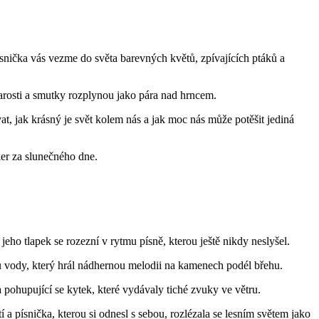
ísnička vás vezme do světa barevných květů, zpívajících ptáků a
tarosti a smutky rozplynou jako pára nad hrncem.
vat, jak krásný je svět kolem nás a jak moc nás může potěšit jediná
ker za slunečného dne.
eho tlapek se rozezní v rytmu písně, kterou ještě nikdy neslyšel.
du vody, který hrál nádhernou melodii na kamenech podél břehu.
a pohupující se kytek, které vydávaly tiché zvuky ve větru.
a písnička, kterou si odnesl s sebou, rozlézala se lesním světem jako