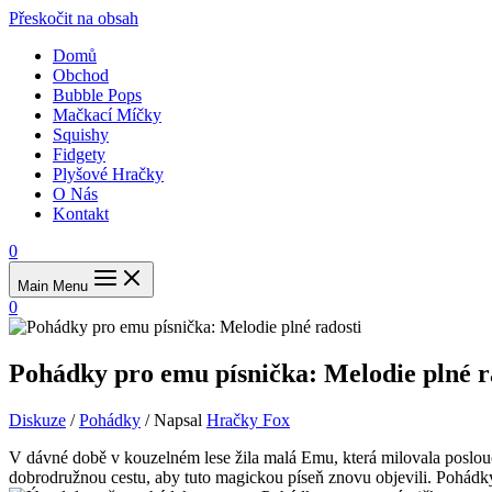
Přeskočit na obsah
Domů
Obchod
Bubble Pops
Mačkací Míčky
Squishy
Fidgety
Plyšové Hračky
O Nás
Kontakt
0
Main Menu
0
Pohádky pro emu písnička: Melodie plné r
Diskuze
/
Pohádky
/ Napsal
Hračky Fox
V dávné době v kouzelném lese žila malá Emu, která milovala posloucha
dobrodružnou cestu, aby tuto magickou píseň znovu objevili. Pohádky p