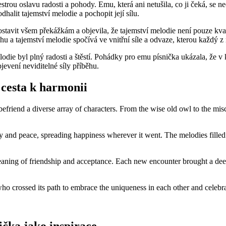
rou oslavu radosti a pohody. Emu, která ani netušila, co ji čeká, se ne
halit tajemství melodie a pochopit její sílu.
stavit všem překážkám a objevila, že tajemství melodie není pouze kvan
hu a tajemství melodie spočívá ve vnitřní síle a odvaze, kterou každý z
odie byl plný radosti a štěstí. Pohádky pro emu písnička ukázala, že v
jevení neviditelné síly příběhu.
cesta k harmonii
 befriend a diverse array of characters. From the wise old owl to the m
 and peace, spreading happiness wherever it went. The melodies filled t
eaning of friendship and acceptance. Each new encounter brought a deep
crossed its path to embrace the uniqueness in each other and celebrate t
čka jako inspirace