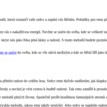
dií, která roztančí vaše srdce a naplní vás štěstím. Pohádky pro emu p
em vás s nakažlivou energií. Nechte se unést do světa, kde se veškeré s
it skrze nás jako řeka plná lásky a radosti. S touto melodií budete pozná
te se unést
do světa, kde se vše stává možným a kde se štěstí šíří jako 
přinést radost do celého lesa. Srdce emu tlučelo nadšením, jak klapky j
írody a nechal je vést cestou k hudbě radosti. Tak emu zamířil k prou
ře melodií plných života. Společně prošli houštinou fantazijních stromů 
skla melodie, jakou emu nikdy neslyšel. Jeho srdce se naplnilo radostí 