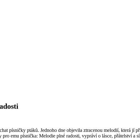
adosti
t písničky ptáků. Jednoho dne objevila ztracenou melodií, která jí přin
ro emu písnička: Melodie plné radosti, vypráví o lásce, přátelství a sí