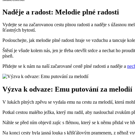
Naděje a radost: Melodie plné radosti
Vydejte se na začarovanou cestu plnou radosti a naděje s úžasnou melo
šťastných bytostí.
Poslouchejte, jak melodie plné radosti hraje ve vzduchu a tancuje kol
Štěstí je všude kolem nás, jen je třeba otevřít srdce a nechat ho proud
píseň.
Přidejte se k nám na naší začarované cestě plné radosti a naděje a
nech
Výzva k odvaze: Emu putování za melodií
V lukách plných zpěvu se vydala emu na cestu za melodií, která mohla 
Potkal cestou malého ježka, který mu radil, aby naslouchal zvukům př
Náhle se před ním objevil zajíc s flétnou, který se k němu přidal ve h
Na konci cesty byla jasná louka s křišťálovým pramenem, z něhož vytry