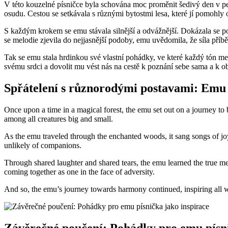
V této kouzelné písničce byla schována moc proměnit šedivý den v pest
osudu. Cestou se setkávala s různými bytostmi lesa, které jí pomohly od
S každým krokem se emu stávala silnější a odvážnější. Dokázala se po
se melodie zjevila do nejjasnější podoby, emu uvědomila, že síla příbě
Tak se emu stala hrdinkou své vlastní pohádky, ve které každý tón mel
svému srdci a dovolit mu vést nás na cestě k poznání sebe sama a k ob
Spřátelení s různorodými postavami: Emu 
Once upon a time in a magical forest, the emu set out on a journey to
among all creatures big and small.
As the emu traveled through the enchanted woods, it sang songs of joy
unlikely of companions.
Through shared laughter and shared tears, the emu learned the true m
coming together as one in the face of adversity.
And so, the emu’s journey towards harmony continued, inspiring all who 
Závěrečné poučení: Pohádky pro emu písni