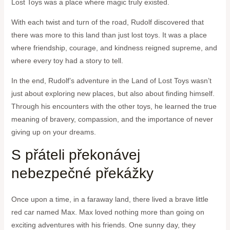
Lost Toys was‌ a place where⁤ magic truly existed.
With each twist and turn ​of the road, Rudolf discovered that ​
there was more ‌to this land ⁣than just lost toys. It was a place
where friendship, courage, and ​kindness reigned ⁣supreme, and
where every toy had a ⁢story to tell.
In the end, ⁤Rudolf’s adventure ‌in the Land of Lost Toys wasn’t
just about exploring new places, but also about finding himself.
Through ⁣his encounters with the other toys, he learned the true
meaning of bravery, compassion, and the importance of never
giving ‍up on your dreams.
S ⁣přáteli překonávej
nebezpečné překážky
Once upon a time, in a faraway land, there lived a brave little
red car named Max. ⁣Max loved nothing more than⁣ going on
exciting adventures with his friends. One sunny day,‍ they