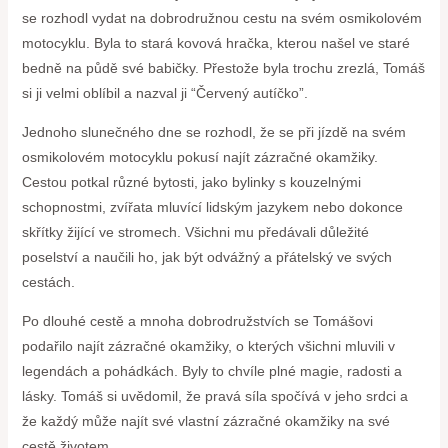
se rozhodl vydat na dobrodružnou cestu na‍ svém‍ osmikolovém
motocyklu. Byla to stará kovová hračka, kterou našel ve staré
bedně na půdě své babičky. Přestože byla⁢ trochu⁢ zrezlá, Tomáš
si⁤ ji velmi⁢ oblíbil⁤ a‍ nazval ji “Červený ⁤autíčko”.
Jednoho slunečného dne se‍ rozhodl, že se při jízdě na svém
osmikolovém motocyklu pokusí najít zázračné okamžiky.‍
Cestou ⁣potkal ‌různé bytosti, jako bylinky s kouzelnými
schopnostmi, zvířata mluvící lidským jazykem nebo dokonce
skřítky žijící ve stromech. Všichni mu předávali důležité​
poselství a naučili​ ho, jak být odvážný a ​přátelský ve svých
cestách.
Po dlouhé cestě a mnoha dobrodružstvích ⁤se Tomášovi
podařilo najít zázračné okamžiky, o kterých všichni mluvili ​v
legendách a ‌pohádkách. Byly to chvíle⁢ plné ⁣magie, radosti ​a
lásky. Tomáš si uvědomil, že pravá síla spočívá v jeho srdci a
že každý může najít ‌své vlastní zázračné‍ okamžiky​ na své
cestě ‌životem.