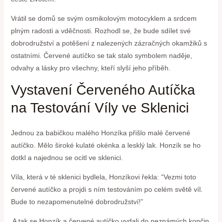
Vrátil se domů se svým osmikolovým motocyklem ⁤a srdcem
plným radosti a vděčnosti. Rozhodl se, ‌že ‍bude sdílet své
dobrodružství a potěšení z nalezených zázračných okamžiků s
ostatními. Červené autíčko se⁤ tak stalo symbolem naděje,
odvahy⁣ a lásky ⁤pro všechny, kteří slyší‌ jeho příběh.
Vystavení Červeného Autíčka
na Testování‌ Víly ve Sklenici
Jednou ⁤za babičkou malého ⁤Honzíka přišlo malé ‌červené
‍autíčko. Mělo‍ široké kulaté okénka a lesklý lak. Honzík se ​ho
dotkl a najednou se ‌ocitl ve sklenici.
Víla, která v ⁣té sklenici bydlela, Honzíkovi řekla:‍ “Vezmi toto
červené autíčko a projdi s ním testováním po celém světě ⁣víl.
Bude to nezapomenutelné⁣ dobrodružství!”
‌ A tak se Honzík a červené autíčko vydali do​ neznámých ⁣končin.