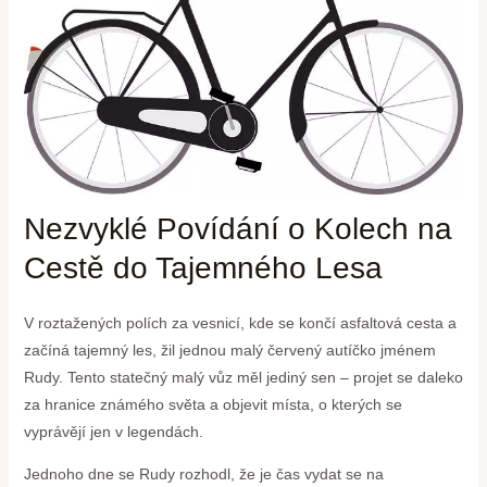
Nezvyklé Povídání o Kolech na
Cestě ‌do ‌Tajemného Lesa
V roztažených polích za‌ vesnicí, kde se končí asfaltová cesta a
začíná⁤ tajemný les, žil jednou malý červený autíčko⁣ jménem
Rudy. Tento statečný malý vůz měl jediný sen ⁤– projet se daleko
za hranice známého světa a objevit místa, o ​kterých se
vyprávějí ‌jen v legendách.
Jednoho dne se Rudy rozhodl,‍ že​ je čas vydat se na​