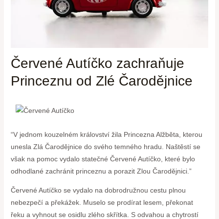
Červené Autíčko zachraňuje
Princeznu od Zlé Čarodějnice
“V jednom kouzelném království žila Princezna Alžběta, kterou
unesla Zlá Čarodějnice ​do svého temného hradu. Naštěstí⁢ se
však na‍ pomoc ​vydalo statečné Červené Autíčko, které bylo
odhodlané‍ zachránit princeznu a porazit Zlou ‌Čarodějnici.”
Červené Autíčko‍ se vydalo na dobrodružnou cestu plnou ​
nebezpečí‌ a překážek. ‌Muselo se​ prodírat lesem, překonat
řeku a vyhnout se⁣ osidlu zlého skřítka. S odvahou⁣ a chytrostí