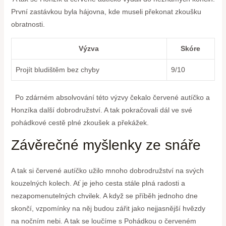
První ⁢zastávkou byla hájovna, ⁤kde museli překonat zkoušku
obratnosti.
Výzva
Skóre
Projít bludištěm bez chyby
9/10
⁣ ⁤ Po zdárném absolvování této výzvy čekalo červené autíčko a
Honzíka další dobrodružství. A tak pokračovali ⁤dál ve své ​
pohádkové cestě plné zkoušek a překážek.
Závěrečné myšlenky ze snáře
A tak si červené autíčko užilo mnoho dobrodružství na svých
kouzelných kolech. Ať je jeho cesta stále plná‌ radosti a
nezapomenutelných chvilek. A když ​se příběh jednoho ⁤dne
skončí, ​vzpomínky na něj budou zářit jako nejjasnější hvězdy
na nočním nebi. A tak se loučíme s Pohádkou o červeném