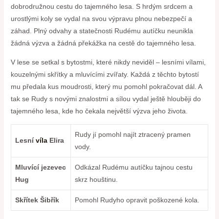
dobrodružnou cestu do tajemného lesa. S hrdým srdcem a
urostlými koly se ‍vydal na svou výpravu plnou nebezpečí a
záhad. Plný ⁤odvahy a statečnosti Rudému autíčku neunikla
žádná výzva ‍a žádná překážka na cestě ⁤do tajemného lesa.
V lese se setkal ⁢s bytostmi, ​které nikdy neviděl – lesními‍ vílami, ​
kouzelnými skřítky a ⁢mluvícími zvířaty. Každá ‌z těchto bytostí
mu ‍předala kus ‌moudrosti,⁤ který mu‌ pomohl pokračovat‌ dál. A
tak se Rudy s novými znalostmi a‍ sílou vydal ⁢ještě hlouběji do
tajemného lesa, kde ho čekala největší ​výzva jeho života.
Rudy jí pomohl najít ztracený pramen
Lesní
víla
​Elira
vody.
Mluvící jezevec
Odkázal‌ Rudému autíčku tajnou cestu
Hug
skrz⁣ houštinu.
Skřítek Šibřík
Pomohl Rudyho opravit poškozené kola.