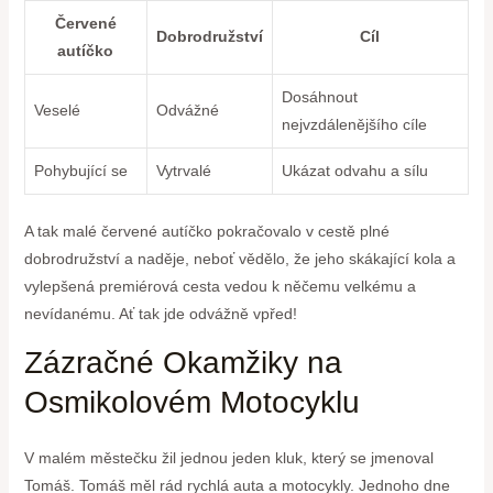
Červené
Dobrodružství
Cíl
autíčko
Dosáhnout
Veselé
Odvážné
nejvzdálenějšího cíle
Pohybující se
Vytrvalé
Ukázat odvahu a sílu
A tak malé‍ červené autíčko ⁣pokračovalo ‍v cestě plné
dobrodružství a ‍naděje, neboť⁤ vědělo, že jeho skákající kola a
vylepšená premiérová cesta vedou k něčemu velkému a
nevídanému. ‌Ať tak jde odvážně vpřed!
Zázračné Okamžiky na
Osmikolovém Motocyklu
V malém městečku žil jednou​ jeden kluk, který se jmenoval
Tomáš. Tomáš měl rád rychlá auta ‌a motocykly. ‌Jednoho dne