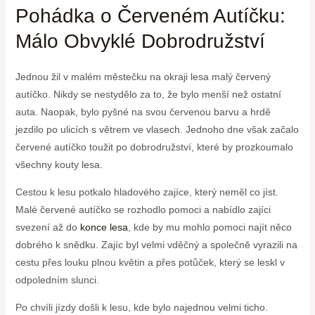
Pohádka o Červeném ⁢Autíčku:
Málo Obvyklé Dobrodružství
Jednou​ žil v malém ⁢městečku na okraji⁣ lesa malý⁢ červený
autíčko.​ Nikdy se nestydělo za to, že bylo menší než ostatní
auta. Naopak, bylo pyšné na svou červenou barvu a hrdě
⁣jezdilo po ulicích ⁤s větrem ve vlasech. Jednoho dne však začalo
červené ⁤autíčko toužit po dobrodružství, které ⁤by prozkoumalo
všechny kouty lesa.
Cestou k lesu potkalo hladového ⁢zajíce, který ‍neměl co jíst.‍
Malé červené autíčko⁤ se rozhodlo pomoci a nabídlo zajíci
svezení až do​
konce lesa
,⁢ kde by mu⁢ mohlo pomoci najít něco
dobrého k snědku. Zajíc byl velmi vděčný a‌ společně vyrazili‍ na
cestu přes louku ⁤plnou‍ květin a přes potůček, který se leskl⁢ v
⁣odpoledním slunci.
Po chvíli⁢ jízdy došli k ‌lesu, kde ⁣bylo​ najednou⁣ velmi‌ ticho.