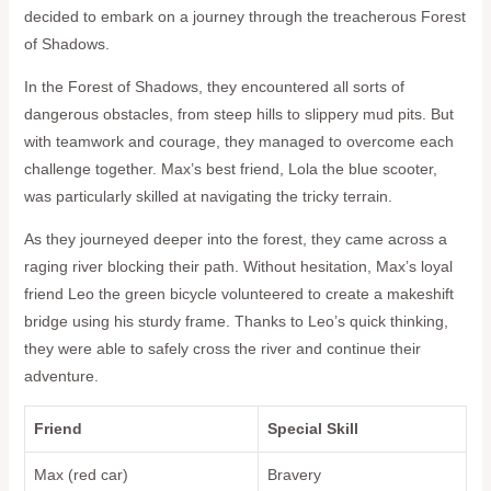
decided to embark on a journey through the treacherous Forest
of Shadows.
In the Forest of Shadows, they‍ encountered all sorts of
dangerous obstacles, ‍from ‌steep⁣ hills to slippery mud​ pits. But
with teamwork and courage,​ they managed to ​overcome each
challenge together. Max’s best friend, Lola the ⁢blue scooter,
was​ particularly skilled at navigating the ‍tricky terrain.
As they ⁣journeyed deeper into the forest, they came across a
raging river blocking their path. Without hesitation, ‌Max’s loyal
friend Leo the green⁣ bicycle volunteered to create a makeshift‌
bridge using his ‍sturdy‍ frame. Thanks to Leo’s quick thinking,
they were able to safely‍ cross the river and continue their
adventure.
Friend
Special Skill
Max (red car)
Bravery