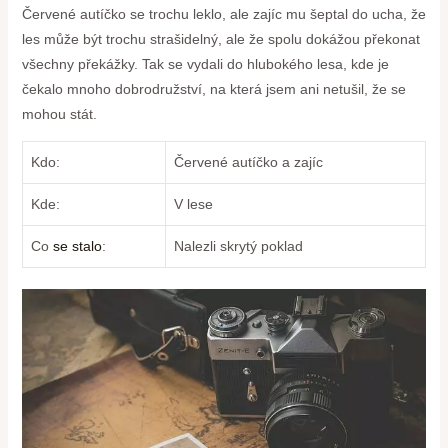
Červené autíčko⁤ se trochu leklo, ale zajíc⁢ mu šeptal‌ do ucha, že⁤
les může být trochu strašidelný,⁢ ale​ že ‍spolu dokážou ⁢překonat
‌všechny překážky. Tak se vydali do hlubokého lesa, kde je
čekalo mnoho dobrodružství, na⁣ která jsem ani netušil, že se
mohou stát.
Kdo:
Červené autíčko a zajíc
Kde:
V‍ lese
Co
se stalo
:
Nalezli skrytý poklad