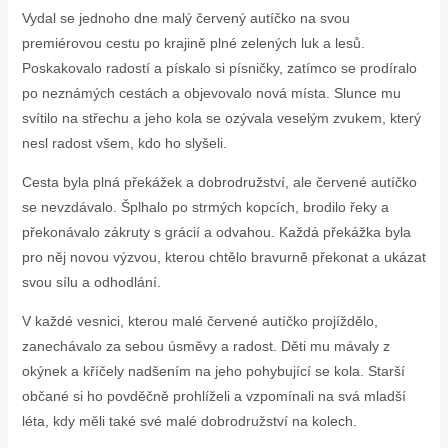
Vydal se jednoho dne malý ⁤červený autíčko na svou
premiérovou cestu po ‌krajině​ plné zelených luk a lesů.
Poskakovalo radostí a pískalo si písničky, zatímco se prodíralo
po neznámých⁤ cestách a objevovalo ‌nová ⁢místa. Slunce‌ mu
svítilo na střechu ‍a jeho kola se ozývala veselým ⁣zvukem,⁣ který
‍nesl radost všem, ⁢kdo ho slyšeli.
Cesta byla plná překážek a dobrodružství, ale ⁤červené autíčko
se nevzdávalo. Šplhalo po ​strmých kopcích,​ brodilo řeky⁤ a
překonávalo zákruty ​s grácií a odvahou. Každá překážka byla
pro něj novou⁤ výzvou, kterou chtělo bravurně překonat a ⁣ukázat
svou sílu a odhodlání.
V každé vesnici, kterou malé červené autíčko projíždělo,
zanechávalo⁢ za sebou úsměvy a radost. Děti mu mávaly⁢ z
okýnek a kříčely nadšením‌ na jeho​ pohybující se kola. Starší
‍občané⁣ si ho ⁢povděčně prohlíželi a vzpomínali na svá mladší
léta,⁢ kdy měli také své malé dobrodružství na kolech.