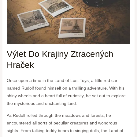
Výlet Do Krajiny Ztracených
Hraček
Once upon a time in the Land of Lost Toys, a little red car
named Rudolf found himself on a thrilling adventure. With his
shiny wheels and ‌a ⁢heart full of curiosity, he set ⁤out to explore
the mysterious and enchanting ⁢land.
As Rudolf rolled through‌ the meadows and forests, he
encountered all sorts of‍ peculiar ⁣creatures and wondrous
sights. From talking teddy bears to ⁤singing dolls,⁤ the Land of