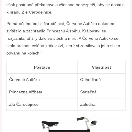
však postupně⁢ překonávalo všechna nebezpečí, aby se dostalo
⁢k hradu Zlé Čarodějnice.
Po⁣ náročném boji s ⁤čarodějnicí, Červené⁤ Autíčko nakonec
zvítězilo a zachránilo Princeznu Alžbětu. Království se
rozjasnilo, ať žily dále ve štěstí a míru. A Červené ⁣Autíčko⁤ se
stalo hrdinou celého království, které si zamilovalo jeho sílu a
‌odvahu na⁤ kolech.”
Postava
Vlastnost
Červené Autíčko
Odhodlané
Princezna ⁤Alžběta
Statečná
Zlá Čarodějnice
Záludná