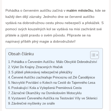
Pohádka o červeném autíčku ‍začíná v
malém městečku
,⁢ kde se⁤
každý den dějí zázraky. Jednoho dne‍ se červené ‌autíčko
vydává na dobrodružnou ⁢cestu plnou nebezpečí a překážek. S
pomocí svých kouzelných ⁤kol se vydává ​na misi zachránit své
přátele a zjistit pravdu o ​svém původu. Připravte se na
napínavý příběh ⁣plný magie a dobrodružství!
Obsah článku
Pohádka o Červeném ⁢Autíčku: Málo Obvyklé Dobrodružství
Výlet Do Krajiny Ztracených Hraček
S ⁣přáteli překonávej nebezpečné překážky
Červené Autíčko zachraňuje Princeznu od Zlé Čarodějnice
Nezvyklé Povídání o Kolech na Cestě ‌do ‌Tajemného Lesa
Poskakující ⁢Kola a Vylepšená Premiérová Cesta
Zázračné Okamžiky na Osmikolovém Motocyklu
Vystavení Červeného Autíčka na Testování‌ Víly ve Sklenici
Závěrečné myšlenky ze snáře