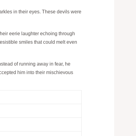
parkles in their‍ eyes. These devils were
their eerie ⁢laughter ‍echoing through
esistible smiles that could​ melt ⁤even
Instead of running away‍ in fear, he
 accepted him into their mischievous
.