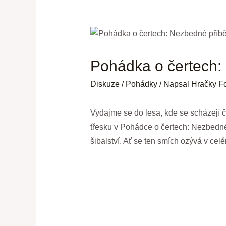
Pohádka o čertech:
Diskuze
/
Pohádky
/ Napsal
Hračky F
Vydajme se do ⁤lesa, kde se ⁣scházejí⁣ 
⁤třesku v‌ Pohádce o čertech: Nezbedné
šibalství. Ať se ten smích ozývá v celé