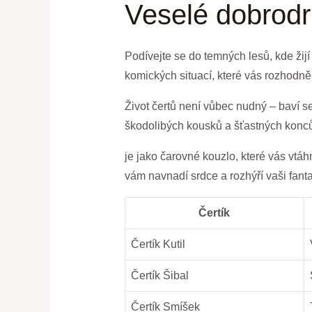
Veselé⁣ dobrod
Podívejte ⁤se do‌ temných lesů, kde žij
komických situací,⁤ které⁤ vás ‍rozhodně
Život čertů není vůbec​ nudný – baví ‍se
škodolibých kousků ‍a šťastných konců,
je jako ⁢čarovné ⁢kouzlo, ‌které vás⁢ vt
vám navnadí srdce a rozhýří vaši fanta
Čertík
Čertík Kutil
Čertík Šibal
Čertík Smíšek