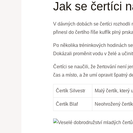
Jak se čertíci n
V dávných dobách‌ se čertíci rozhodli n
přinesl do čertího říše⁣ kufřík plný prs
Po několika tréninkových ⁤hodinách se‍ č
Dokázali proměnit ⁤vodu v želé ⁢a učinit,
Čertíci se naučili, že žertování není ‌je
čas a ‍místo, a že umí opravit špatný d
Čertík Silvestr
Malý čertík, který
Čertík ‌Blaf
Neohrožený čertík,