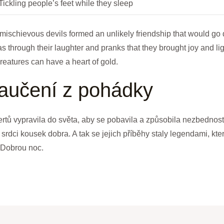
Tickling people’s feet while‌ they sleep
ischievous devils‍ formed an unlikely friendship that would ⁣go ⁢do
was through⁤ their laughter​ and⁤ pranks that they brought⁣ joy and lig
reatures ‍can have​ a ‌heart of gold.
učení z⁤ pohádky
rtů vypravila do ‍světa, aby se pobavila a způsobila nezbednosti. Ačk
srdci kousek dobra. ​A ‍tak se jejich příběhy staly ‌legendami, k
i! Dobrou noc.