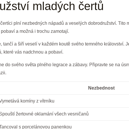
ružství mladých čertů
í čertíci‍ plní nezbedných nápadů a veselých dobrodružství.⁢ Tito 
 pobaví a možná‍ i trochu⁢ zamotají.
, tančí ​a šiří veselí v každém koutě svého⁤ temného království.‍ 
 ⁣které⁣ vás ⁣nadchnou a pobaví.
áhne⁤ do svého ⁣světa plného legrace a zábavy. Připravte se ⁢na ​ús
zii.
Nezbednost
Vymetává komíny z vítrníku
Spouští žertovné oklamání všech ‌vesničanů
Tancoval s porcelánovou panenkou