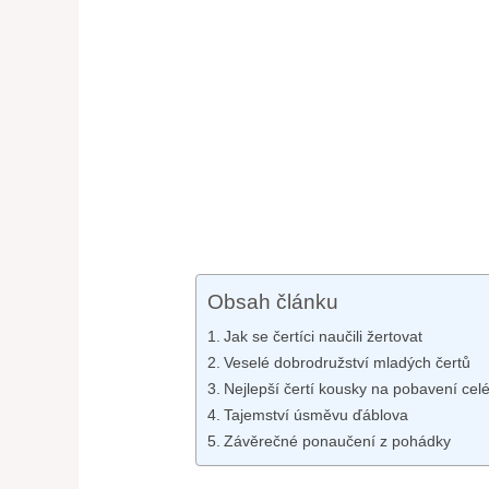
Obsah článku
Jak se čertíci naučili​ žertovat
Veselé⁣ dobrodružství mladých čertů
Nejlepší čertí kousky⁢ na pobavení celé
Tajemství úsměvu ďáblova
Závěrečné ponaučení z⁤ pohádky