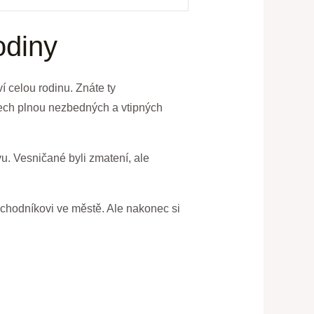
odiny
í ​celou rodinu. Znáte​ ty
rtech⁣ plnou nezbedných a vtipných
vu. Vesničané byli zmatení, ale‍
bchodníkovi ve městě. ⁢Ale nakonec si