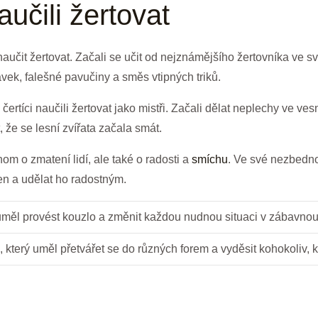
aučili​ žertovat
aučit​ žertovat. Začali se učit od nejznámějšího žertovníka ‌ve sv
kavek, falešné pavučiny a směs vtipných ‌triků.
ertíci naučili žertovat jako mistři. ‍Začali dělat neplechy ⁢ve vesn
 že se ‍lesní⁤ zvířata začala smát.
nom o zmatení lidí, ⁢ale ⁣také o radosti a⁣
smíchu
. Ve své⁤ nezbednos
en a‌ udělat ho radostným.
⁣ uměl provést kouzlo a změnit každou nudnou situaci v zábavno
 který uměl přetvářet se do různých ⁢forem a vyděsit kohokoliv, kd