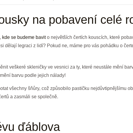
kousky⁢ na pobavení celé ⁤r
,
kde se budeme bavit
o‌ největších čertích⁤ kouscích, které pobav
 ‍si⁣ dělají ⁤legraci z lidí? ‍Pokud ne, máme pro vás pohádku o če
ěnit veškeré‍ skleničky ve vesnici za ⁢ty, které neustále mění‌ bar
mění​ barvu podle⁤ jejich nálady!
motat všechny šňůry, ​což způsobilo ⁣pastičku nejdůvtipnějšímu o
 čertů a zasmáli se společně.
ěvu ďáblova