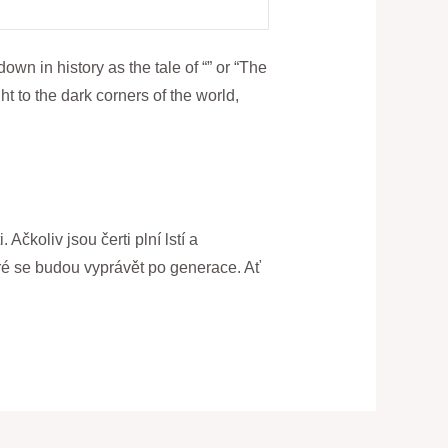
wn in history as the‌ tale of “” or “The
ht to the dark corners of​ the‍ world,
oliv⁤ jsou⁤ čerti⁢ plní lstí a​
teré se budou vyprávět po generace. Ať