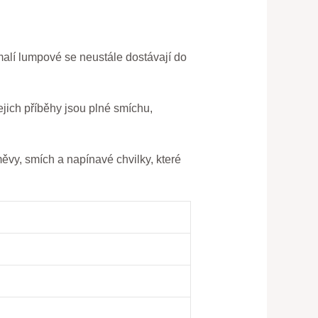
⁤malí lumpové se neustále dostávají do ​
Jejich příběhy jsou plné smíchu,⁤
měvy, smích ‌a napínavé chvilky, které