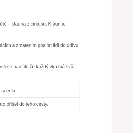
ětě – klauna‌ z cirkusu. Klaun je
icích a zmatením posílat lidi do ‍údivu.‌
ti se naučili, ​že každý vtip má⁣ svůj
u scénku.
o přišel do jeho ⁢cesty.