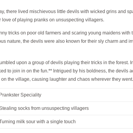
ay, ⁣there ⁤lived mischievous little devils with wicked grins and s
 love of​ playing pranks ⁢on unsuspecting villagers.
nny tricks on ⁤poor⁣ old⁤ farmers and scaring⁤ young‌ maidens with 
ous nature, the devils were also known for their ⁤sly ⁣charm and irr
bled upon a ‌group⁤ of ⁣devils playing their tricks in the forest.‍ 
 to join in on the fun.** ⁣Intrigued by ​his boldness, the ⁤devils
⁣ on the village, causing​ laughter and chaos wherever they went
Prankster ⁣Speciality
Stealing socks ⁣from⁢ unsuspecting​ villagers
Turning milk sour​ with a ⁢single touch