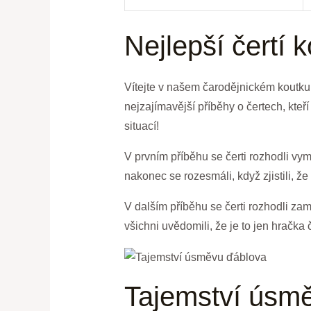
Nejlepší čertí 
Vítejte ‌v⁤ našem čarodějnickém⁤ koutku
nejzajímavější příběhy o čertech, kteří
⁤situací!
V ‌prvním příběhu se čerti rozhodli vym
nakonec se rozesmáli, když zjistili, že 
V dalším ⁣příběhu se čerti rozhodli za
všichni uvědomili, že​ je to jen hračka
Tajemství úsm