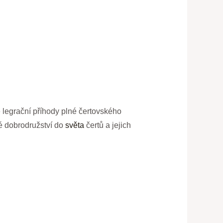
le legrační příhody‍ plné čertovského
lé dobrodružství do
světa
​ čertů a ⁣jejich⁣