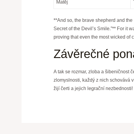
Matěj
**And so, the brave‍ shepherd⁤ and the m
Secret ⁤of the ‌Devil’s Smile.”** For it ⁣
proving that ‌even ⁤the most wicked of ⁢c
Závěrečné pona
A tak ⁤se ⁣rozmar, zloba a šibeničnost če
zlomyslnosti, každý z nich schovává v ‌
žijí ​čerti a jejich legrační nezbednost