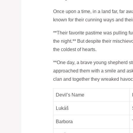
Once upon a time, in⁢ a land far, far aw
known for their cunning ways and ​their
**Their favorite pastime ⁣was pulling fu
the ⁣night.** But despite their ‍mischiev
the coldest of ⁢hearts.
**One day, ‍a brave ⁤young‌ shepherd stum
approached them ⁢with a smile and asked
clan and together they ⁣wreaked ⁤havoc
Devil’s Name
Lukáš
Barbora