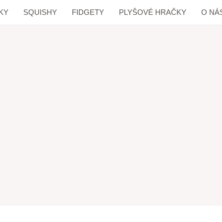
KY
SQUISHY
FIDGETY
PLYŠOVÉ HRAČKY
O NÁ