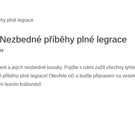
 Nezbedné příběhy plné legrace
ox
čerti ⁢a jejich nezbedné ⁢kousky. Pojďte s námi zažít všechny ⁣tyh
 příběhy plné legrace! Otevřete oči a buďte připraveni ‌na vese
m lesním království!