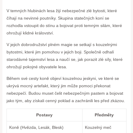
V temných hlubinách lesa žijí nebezpečné zlé bytosti, které
číhají na nevinné poutníky. Skupina statečných koní se
rozhodla vstoupit do stínu a bojovat proti temným silám, které
ohrožují klidné království.
V jejich dobrodružství plném magie se setkají s kouzelnými
bytostmi, které jim pomohou v jejich boji. Společně odhalí
starodávné tajemství lesa a naučí se, jak porazit zlé síly, které
ohrožují pokojné obyvatele lesa.
Během své cesty koně objeví kouzelnou jeskyni, ve které se
ukrývá mocný artefakt, který jim může pomoci překonat
nebezpečí. Budou muset čelit nebezpečným pastem a bojovat
jako tým, aby získali cenný poklad a zachránili les před zkázou.
Postavy
Předměty
Koně (Hvězda, Lesák, Blesk)
Kouzelný meč