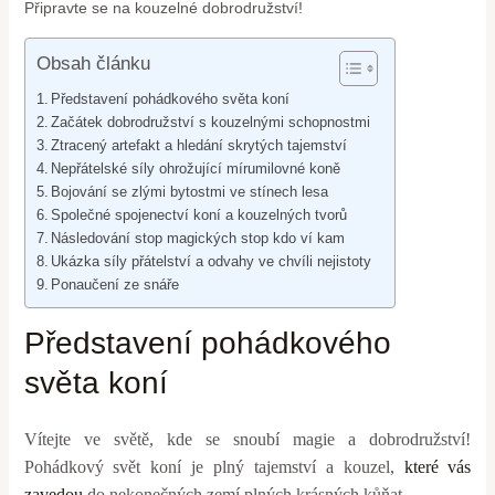
Připravte se na kouzelné dobrodružství!
Obsah článku
Představení pohádkového světa koní
Začátek dobrodružství s kouzelnými schopnostmi
Ztracený artefakt a hledání skrytých tajemství
Nepřátelské síly ohrožující mírumilovné koně
Bojování se zlými bytostmi ve stínech lesa
Společné spojenectví koní a kouzelných tvorů
Následování stop magických stop kdo ví kam
Ukázka síly přátelství a odvahy ve chvíli nejistoty
Ponaučení ze snáře
Představení pohádkového
světa koní
Vítejte ve světě, kde se snoubí magie a dobrodružství!
Pohádkový svět koní je plný tajemství a kouzel,
které vás
zavedou
do nekonečných zemí plných krásných kůňat.