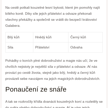
Na cestě potkali kouzelné lesní bytosti, které jim pomohly najít
bílého koně. Díky síle jejich přátelství a odvaze překonali
všechny překážky a společně se vrátili do bezpečí království
Galabera.
Bílý kůň
Hnědý kůň
Černý kůň
Síla
Přátelství
Odvaha
Pohádky o koních plné dobrodružství a magie nás učí, že ve
chvílích nejistoty je největší síla v přátelství a odvaze. Ať nás
provází po cestě života, stejně jako bílý, hnědý a černý kůň
provázeli sebe navzájem na jejich magických dobrodružstvích.
Ponaučení ze snáře
A tak se rozkročily křídla dvanácti kouzelných koní a rozletěly se
do světa plného dobrodružství a magie. Ať je vám jejich