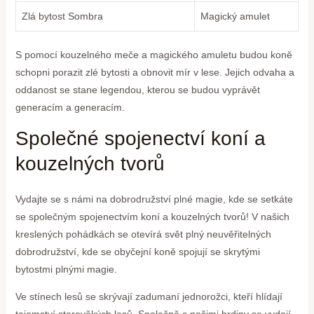
Zlá bytost Sombra
Magický amulet
S pomocí kouzelného meče a magického amuletu budou koně
schopni porazit zlé bytosti a obnovit mír v lese. Jejich odvaha a
oddanost se stane legendou, kterou se budou vyprávět
generacím a generacím.
Společné spojenectví koní a
kouzelných tvorů
Vydajte se s námi na dobrodružství plné magie, kde se setkáte
se společným spojenectvím koní a kouzelných tvorů! V našich
kreslených pohádkách se otevírá svět plný neuvěřitelných
dobrodružství, kde se obyčejní koně spojují se skrytými
bytostmi plnými magie.
Ve stínech lesů se skrývají zadumaní jednorožci, kteří hlídají
tajemství starověkých lesů. Společně s našimi hrdiny se vydají