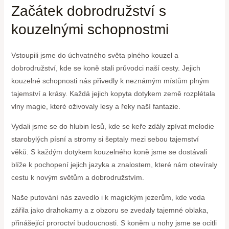
Začátek dobrodružství s
kouzelnými schopnostmi
Vstoupili jsme do úchvatného světa plného kouzel a
dobrodružství, kde se koně stali průvodci naší cesty. Jejich
kouzelné schopnosti nás přivedly k neznámým místům plným
tajemství a krásy. Každá jejich kopyta dotykem země rozplétala
vlny magie, které oživovaly lesy a řeky naší fantazie.
Vydali jsme se do hlubin lesů, kde se keře zdály zpívat melodie
starobylých písní a stromy si šeptaly mezi sebou tajemství
věků. S každým dotykem kouzelného koně jsme se dostávali
blíže k pochopení jejich jazyka a znalostem, které nám otevíraly
cestu k novým světům a dobrodružstvím.
Naše putování nás zavedlo i k magickým jezerům, kde voda
zářila jako drahokamy a z obzoru se zvedaly tajemné oblaka,
přinášející proroctví budoucnosti. S koněm u nohy jsme se ocitli