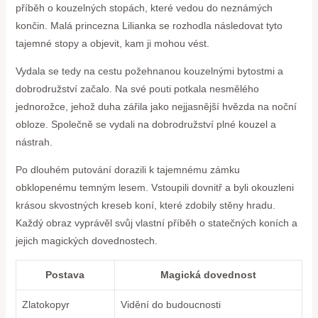
příběh o kouzelných stopách, které vedou do neznámých
končin. Malá princezna Lilianka se rozhodla následovat tyto
tajemné stopy a objevit, kam ji mohou vést.
Vydala se tedy na cestu požehnanou kouzelnými bytostmi a
dobrodružství začalo. Na své pouti potkala nesmělého
jednorožce, jehož duha zářila jako nejjasnější hvězda na noční
obloze. Společně se vydali na dobrodružství plné kouzel a
nástrah.
Po dlouhém putování dorazili k tajemnému zámku
obklopenému temným lesem. Vstoupili dovnitř a byli okouzleni
krásou skvostných kreseb koní, které zdobily stěny hradu.
Každý obraz vyprávěl svůj vlastní příběh o statečných koních a
jejich magických dovednostech.
Postava
Magická dovednost
Zlatokopyr
Vidění do budoucnosti