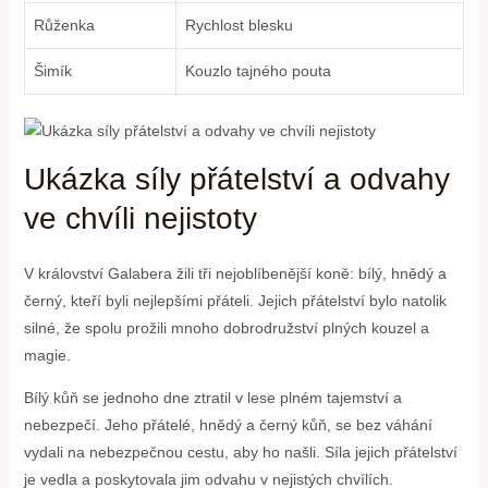
Růženka
Rychlost blesku
Šimík
Kouzlo tajného pouta
Ukázka síly přátelství a odvahy
ve chvíli nejistoty
V království Galabera žili tři nejoblíbenější koně: bílý, hnědý a
černý, kteří byli nejlepšími přáteli. Jejich přátelství bylo natolik
silné, že spolu prožili mnoho dobrodružství plných kouzel a
magie.
Bílý kůň se jednoho dne ztratil v lese plném tajemství a
nebezpečí. Jeho přátelé, hnědý a černý kůň, se bez váhání
vydali na nebezpečnou cestu, aby ho našli. Síla jejich přátelství
je vedla a poskytovala jim odvahu v nejistých chvílích.