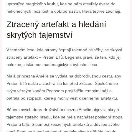
uprostřed magického kruhu, kde se nám otevřely dveře do
nekonečných možností a dobrodružství, která teprve začínají.
Ztracený artefakt a hledání
skrytých tajemství
V temném lese, kde stromy šeptají tajemné příběhy, se skrývá
ztracený artefakt – Prsten Elfů. Legenda praví, že ten, kdo jej
nalezne, získá moc nad magickými bytostmi lesa.
Malá princezna Amélie se vydala na dobrodružnou cestu, aby
Prsten Elfů našla a zachránila les před zkázou. Společně se
svým věrným koněm Pegasem projížděla temnými háji a
pátrala po stopách, které jí mohly vést k cennému artefaktu.
Během svých dobrodružství princezna Amélie objevila skrytá
tajemství starého hradu, kde se měla nacházet poslední stopa
Prstenu Elfů. S pomocí kouzelných artefaktů a důvtipu svého
koně Pega se jí možná podaří nedokončené příběhy hradu