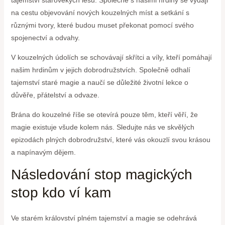
na cestu objevování nových kouzelných míst a setkání s
různými tvory, které budou muset překonat pomocí svého
spojenectví a odvahy.
V kouzelných údolích se schovávají skřítci a víly, kteří pomáhají
našim hrdinům v jejich dobrodružstvích. Společně odhalí
tajemství staré magie a naučí se důležité životní lekce o
důvěře, přátelství a odvaze.
Brána do kouzelné říše se otevírá pouze těm, kteří věří, že
magie existuje všude kolem nás. Sledujte nás ve skvělých
epizodách plných dobrodružství, které vás okouzlí svou krásou
a napínavým dějem.
Následování stop magických
stop kdo ví kam
Ve starém království plném tajemství a magie se odehrává