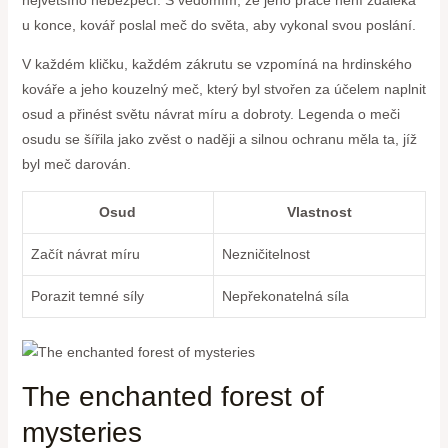
největšího nebezpečí. S vědomím, že jeho práce není zdaleka
u konce, kovář poslal meč do světa, aby vykonal svou poslání.
V každém kličku, každém zákrutu se vzpomíná na hrdinského
kováře a jeho kouzelný meč, který byl stvořen za účelem naplnit
osud a přinést světu návrat míru a dobroty. Legenda o meči
osudu se šířila jako zvěst o naději a silnou ochranu měla ta, jíž
byl meč darován.
Osud
Vlastnost
Začít návrat míru
Nezničitelnost
Porazit temné síly
Nepřekonatelná síla
The enchanted forest of
mysteries