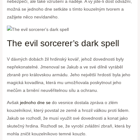
nebezpečí, ale také vzrušení a naděje. A vy jste-li dost odvážní,
možná se jednoho dne setkáte s tímto kouzelným tvorem a
zažijete něco nevídaného.
The evil sorcerer’s dark spell
V dávných dobách žil hrdinský kovář, jehož dovednosti byly
nepřekonatelné. Jmenoval se Jakub a ve své dílně vyráběl
zbraně pro královskou armádu. Jeho největší hrdostí byla jeho
magická kovadlina, která mu umožňovala poskytnout jeho
mečům a brnění neuvěřitelnou sílu a ochranu.
Avšak
jednoho dne se
do vesnice dostala zpráva o zlém
kouzelníkovi, který povstal ze země a hrozil válkou proti lidem.
Jakub se rozhodl, že musí využít své dovednosti a konat jako
skutečný hrdina. Rozhodl se, že vyrobí zvláštní zbraň, která by
mohla zničit kouzelníkovo temné kouzlo.