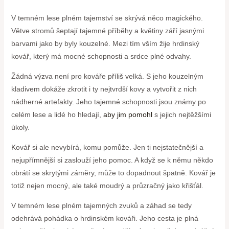
V temném lese plném tajemství se skrývá něco magického.
Větve stromů šeptají tajemné příběhy a květiny září jasnými
barvami jako by byly kouzelné. Mezi tím vším žije hrdinský
kovář, který má mocné schopnosti a srdce plné odvahy.
Žádná výzva není pro kováře příliš velká. S jeho kouzelným
kladivem dokáže zkrotit i ty nejtvrdší kovy a vytvořit z nich
nádherné artefakty. Jeho tajemné schopnosti jsou známy po
celém lese a lidé ho hledají,
aby jim pomohl
s jejich nejtěžšími
úkoly.
Kovář si ale nevybírá, komu pomůže. Jen ti nejstatečnější a
nejupřímnější si zaslouží jeho pomoc. A když se k němu někdo
obrátí se skrytými záměry, může to dopadnout špatně. Kovář je
totiž nejen mocný, ale také moudrý a průzračný jako křišťál.
V temném lese plném tajemných zvuků a záhad se tedy
odehrává pohádka o hrdinském kováři. Jeho cesta je plná