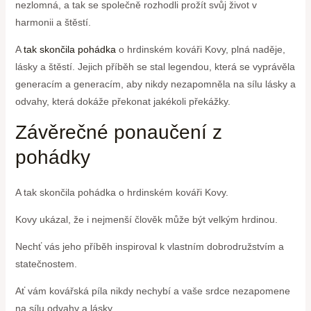
nezlomná, a tak se společně rozhodli prožít svůj život v
harmonii a štěstí.
A
tak skončila pohádka
o hrdinském kováři Kovy, plná naděje,
lásky a štěstí. Jejich příběh se stal legendou, která se vyprávěla
generacím a generacím, aby nikdy nezapomněla na sílu lásky a
odvahy, která dokáže překonat jakékoli překážky.
Závěrečné ponaučení z
pohádky
A tak skončila pohádka o hrdinském kováři Kovy.
Kovy ukázal, že i nejmenší člověk může být velkým hrdinou.
Nechť vás jeho příběh inspiroval k vlastním dobrodružstvím a
statečnostem.
Ať vám kovářská píla nikdy nechybí a vaše srdce nezapomene
na sílu odvahy a lásky.