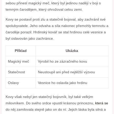
sebou přinesl magický meč, který byl jedinou nadějí v boji s
temným čarodějem, který ohrožoval celou zemi.
Kovy se postavil proti zlu a statečně bojoval, aby zachránil své
spolubyvatele. Jeho odvaha a síla nakonec přemohly temnotu a
čaroděje porazil. Hrdinský kovář se stal hrdinou celé vesnice a
byl oslavován jako zachránce.
Příklad
Ukázka
Magický meč
Vyrobil ho ze zázračného kovu
Statečnost
Neustoupil ani před nejtěžší výzvou
Oslavy
Vesnice ho oslavila jako hrdinu
Kovy však nebyl jen statečný bojovník, byl také velkým
milovníkem. Do svého srdce vpustil krásnou princeznu,
která se
do něj zamilovala stejně jako on do ní. Jejich láska byla silná a