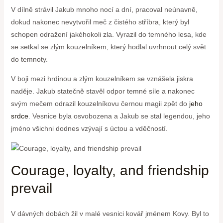
V dílně strávil Jakub mnoho nocí a dní, pracoval neúnavně,
dokud nakonec nevytvořil meč z čistého stříbra, který byl
schopen odražení jakéhokoli zla. Vyrazil do temného lesa, kde
se setkal se zlým kouzelníkem, který hodlal uvrhnout celý svět
do temnoty.
V boji mezi hrdinou a zlým kouzelníkem se vznášela jiskra
naděje. Jakub statečně stavěl odpor temné síle a nakonec
svým mečem odrazil kouzelníkovu černou magii zpět do
jeho
srdce
. Vesnice byla osvobozena a Jakub se stal legendou, jeho
jméno všichni dodnes vzývají s úctou a vděčností.
Courage, loyalty, and friendship
prevail
V dávných dobách žil v malé vesnici kovář jménem Kovy. Byl to