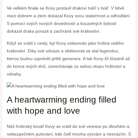
Ve velkém finále se Kovy postavil drakovi tváří v tvář. V bitvě
mezi dobrem a zlem dokázal Kovy svou statečnost a odhodlání.
S pomocí svých nových dovedností a kouzelných bytostí
dokázal draka porazit a zachránit své království.
Když se vrátil z cesty, byl Kovy oslavován jako hrdina celého
království. Díky své odvaze a obětavosti se stal legendou,
kterou budou vyprávět ještě generace. A tak Kovy žil šťastně až
do konce svých dnů, zanechávaje za sebou stopu hrdinství a
odvahy.
A heartwarming ending filled
with hope and love
Náš hrdinský kovář Kovy se vrátil do své vesnice po dlouhém a
nebezpečném putování, kde čelil mnoha výzvám a nesnázím. S