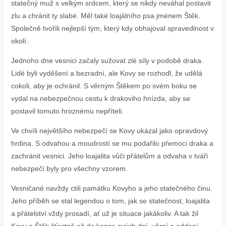
statečný muž s velkým srdcem, který se nikdy neváhal postavit
zlu a chránit ty slabé. Měl také loajálního psa jménem Štěk.
Společně tvořili nejlepší tým, který kdy obhajoval spravedlnost v
okolí.
Jednoho dne vesnici začaly sužovat zlé síly v podobě draka.
Lidé byli vyděšení a bezradní, ale Kovy se rozhodl, že udělá
cokoli, aby je ochránil. S věrným Štěkem po svém boku se
vydal na nebezpečnou cestu k drakoviho hnízda, aby se
postavil tomuto hroznému nepříteli.
Ve chvíli největšího nebezpečí se Kovy ukázal jako opravdový
hrdina. S odvahou a moudrostí se mu podařilo přemoci draka a
zachránit vesnici. Jeho loajalita vůči přátelům a odvaha v tváři
nebezpečí byly pro všechny vzorem.
Vesničané navždy ctili památku Kovyho a jeho statečného činu.
Jeho příběh se stal legendou o tom, jak se statečnost, loajalita
a přátelství vždy prosadí, ať už je situace jakákoliv. A tak žil
Kovy a Štěk šťastně až do konce svých dní, věrní a oddaní