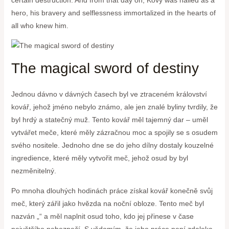
hero, his bravery and selflessness immortalized in the hearts of
all who knew him.
The magical sword of destiny
Jednou dávno v dávných časech byl ve ztraceném království
kovář, jehož jméno nebylo známo, ale jen znalé byliny tvrdily, že
byl hrdý a statečný muž. Tento kovář měl tajemný dar – uměl
vytvářet meče, které měly zázračnou moc a spojily se s osudem
svého nositele. Jednoho dne se do jeho dílny dostaly kouzelné
ingredience, které měly vytvořit meč, jehož osud by byl
nezměnitelný.
Po mnoha dlouhých hodinách práce získal kovář konečně svůj
meč, který zářil jako hvězda na noční obloze. Tento meč byl
nazván „“ a měl naplnit osud toho, kdo jej přinese v čase