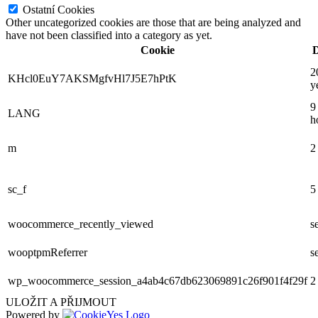
Ostatní Cookies
Other uncategorized cookies are those that are being analyzed and
have not been classified into a category as yet.
Cookie
D
2
KHcl0EuY7AKSMgfvHl7J5E7hPtK
y
9
LANG
h
m
2
sc_f
5
woocommerce_recently_viewed
s
wooptpmReferrer
s
wp_woocommerce_session_a4ab4c67db623069891c26f901f4f29f
2
ULOŽIT A PŘIJMOUT
Powered by