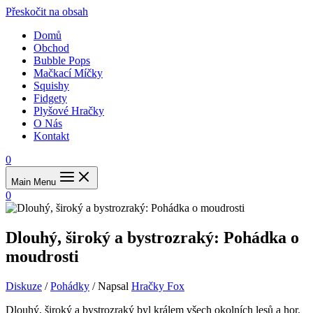
Přeskočit na obsah
Domů
Obchod
Bubble Pops
Mačkací Míčky
Squishy
Fidgety
Plyšové Hračky
O Nás
Kontakt
0
Main Menu
0
Dlouhý, široký a bystrozraký: Pohádka o
moudrosti
Diskuze
/
Pohádky
/ Napsal
Hračky Fox
Dlouhý, široký a bystrozraký byl králem všech okolních lesů a hor.