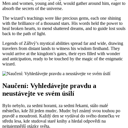
Men and women, young and old, would gather around him, eager to
absorb the secrets of the universe.
The wizard’s teachings were like precious gems, each one shining
with the brilliance of a thousand stars. His words held the power to
heal broken hearts, to mend shattered dreams, and to guide lost souls
back to the path of light.
Legends of Zářivý’s mystical abilities spread far and wide, drawing
travelers from distant lands to witness his wisdom firsthand. They
would arrive at the kingdom’s gates, their eyes filled with wonder
and anticipation, ready to be touched by the magic of the enigmatic
wizard.
Naučení: Vyhledávejte pravdu a
neustávejte ve svém úsilí
Bylo nebylo, za sedmi horami, za sedmi řekami, stálo malé
městečko, kde žil jeden mudrc. Mudrc byl známý svou touhou po
pravdě a moudrosti. Každý den se vydával do svého domečku ve
středu lesa, kde studoval staré knihy a hledal odpovědi na
nejtajemnější otázky světa.