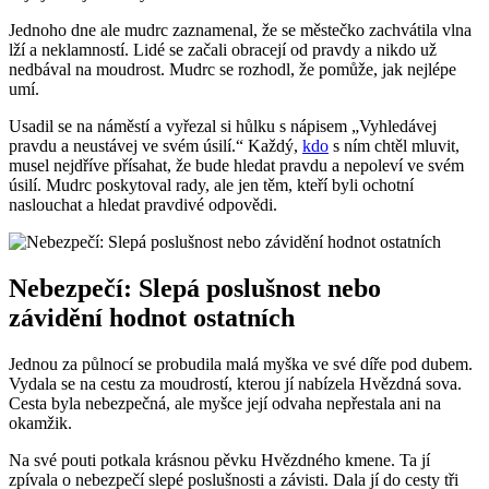
Jednoho dne ale mudrc zaznamenal, že se městečko zachvátila vlna
lží a neklamností. Lidé se začali obracejí od pravdy a nikdo už
nedbával na moudrost. Mudrc se rozhodl, že pomůže, jak nejlépe
umí.
Usadil se na náměstí a vyřezal si hůlku s nápisem „Vyhledávej
pravdu a neustávej ve svém úsilí.“ Každý,
kdo
s ním chtěl mluvit,
musel nejdříve přísahat, že bude hledat pravdu a nepoleví ve svém
úsilí. Mudrc poskytoval rady, ale jen těm, kteří byli ochotní
naslouchat a hledat pravdivé odpovědi.
Nebezpečí: Slepá poslušnost nebo
závidění hodnot ostatních
Jednou za půlnocí se probudila malá myška ve své díře pod dubem.
Vydala se na cestu za moudrostí, kterou jí nabízela Hvězdná sova.
Cesta byla nebezpečná, ale myšce její odvaha nepřestala ani na
okamžik.
Na své pouti potkala krásnou pěvku Hvězdného kmene. Ta jí
zpívala o nebezpečí slepé poslušnosti a závisti. Dala jí do cesty tři