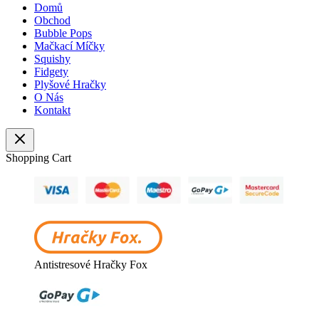
Domů
Obchod
Bubble Pops
Mačkací Míčky
Squishy
Fidgety
Plyšové Hračky
O Nás
Kontakt
Shopping Cart
Antistresové Hračky Fox