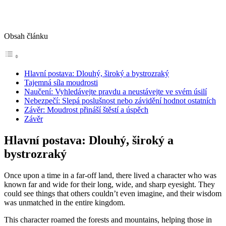
Obsah článku
Hlavní postava: Dlouhý, široký a bystrozraký
Tajemná síla moudrosti
Naučení: Vyhledávejte pravdu a neustávejte ve svém úsilí
Nebezpečí: Slepá poslušnost nebo závidění hodnot ostatních
Závěr: Moudrost přináší štěstí a úspěch
Závěr
Hlavní postava: Dlouhý, široký a
bystrozraký
Once upon a time in a far-off land, there lived a character who was
known far and wide for their long, wide, and sharp eyesight. They
could see things that others couldn’t even imagine, and their wisdom
was unmatched in the entire kingdom.
This character roamed the forests and mountains, helping those in