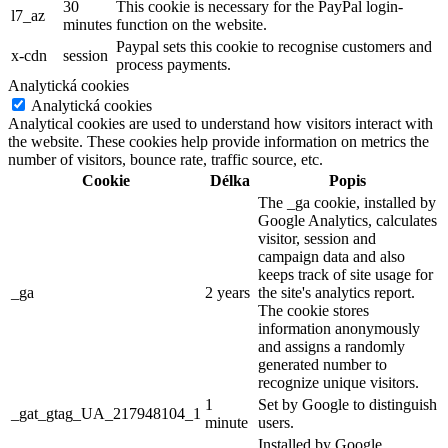
30
This cookie is necessary for the PayPal login-
l7_az
minutes
function on the website.
Paypal sets this cookie to recognise customers and
x-cdn
session
process payments.
Analytická cookies
Analytická cookies
Analytical cookies are used to understand how visitors interact with
the website. These cookies help provide information on metrics the
number of visitors, bounce rate, traffic source, etc.
Cookie
Délka
Popis
The _ga cookie, installed by
Google Analytics, calculates
visitor, session and
campaign data and also
keeps track of site usage for
_ga
2 years
the site's analytics report.
The cookie stores
information anonymously
and assigns a randomly
generated number to
recognize unique visitors.
1
Set by Google to distinguish
_gat_gtag_UA_217948104_1
minute
users.
Installed by Google