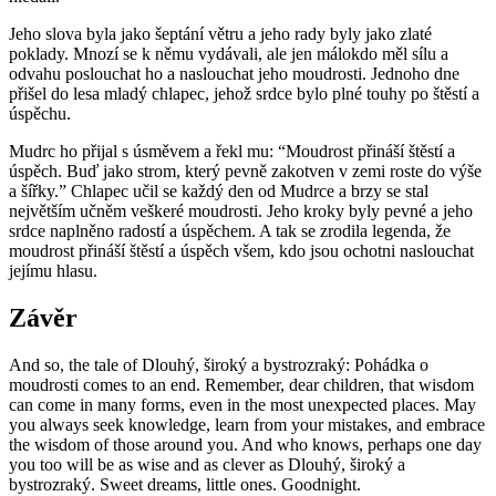
Jeho slova byla jako šeptání větru a jeho rady byly jako zlaté
poklady. Mnozí se k němu vydávali, ale jen málokdo měl sílu a
odvahu poslouchat ho a naslouchat jeho moudrosti. Jednoho dne
přišel do lesa mladý chlapec, jehož srdce bylo plné touhy po štěstí a
úspěchu.
Mudrc ho přijal s úsměvem a řekl mu: “Moudrost přináší štěstí a
úspěch. Buď jako strom, který pevně zakotven v zemi roste do výše
a šířky.” Chlapec učil se každý den od Mudrce a brzy se stal
největším učněm veškeré moudrosti. Jeho kroky byly pevné a jeho
srdce naplněno radostí a úspěchem. A tak se zrodila legenda, že
moudrost přináší štěstí a úspěch všem, kdo jsou ochotni naslouchat
jejímu hlasu.
Závěr
And so, the tale of Dlouhý, široký a bystrozraký: Pohádka o
moudrosti comes to an end. Remember, dear children, that wisdom
can come in many forms, even in the most unexpected places. May
you always seek knowledge, learn from your mistakes, and embrace
the wisdom of those around you. And who knows, perhaps one day
you too will be as wise and as clever as Dlouhý, široký a
bystrozraký. Sweet dreams, little ones. Goodnight.