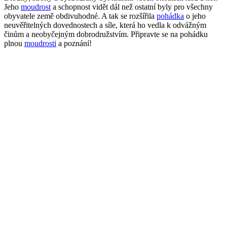
Jeho
moudrost
a schopnost vidět dál než ostatní byly pro všechny
obyvatele země obdivuhodné. A tak se rozšířila
pohádka
o jeho
neuvěřitelných dovednostech a síle, která ho vedla k odvážným
činům a neobyčejným dobrodružstvím. Připravte se na pohádku
plnou
moudrosti
a poznání!