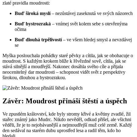
zlaté pravidla moudrosti:
Buď široká myslí
– nezůstávej zaseknutá ve svých názorech
Buď bystrozraká
– vnímej svět kolem sebe s otevřenýma
očima
Buď dlouhá trpělivostí
– ve všem hledej smysl a nevzdávej
se
Myška poslouchala pohádky staré pěvky a cítila, jak se obohacuje o
moudrost. S každým krokem blíže k Hvězdné sově, cítila, jak se
stává silnější a moudřejší. Nakonec dosáhla svého cíle a přijala
neocenitelný dar moudrosti – schopnost vidět svět z perspektivy
širokou, dlouhou a bystrozrakou.
Závěr: Moudrost přináší štěstí a úspěch
Ve zpustlém království, kde byly stromy křivé a květiny zvadlé, žil
stařec známý jako Mudrc. Nikdo nevěděl, odkud přišel, ale všichni
věděli, že je to nejobávanější a nejmoudřejší muž celé země. Každý
den sedával na starém dubu uprostřed lesa a radil těm, kdo ho
hledali.