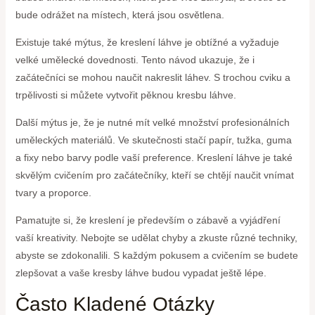
bude odrážet na místech, která jsou osvětlena.
Existuje také mýtus, že kreslení láhve je obtížné a vyžaduje
velké umělecké dovednosti. Tento návod ukazuje, že i
začátečníci se mohou naučit nakreslit láhev. S trochou cviku a
trpělivosti si můžete vytvořit pěknou kresbu láhve.
Další mýtus je, že je nutné mít velké množství profesionálních
uměleckých materiálů. Ve skutečnosti stačí papír, tužka, guma
a fixy nebo barvy podle vaší preference. Kreslení láhve je také
skvělým cvičením pro začátečníky, kteří se chtějí naučit vnímat
tvary a proporce.
Pamatujte si, že kreslení je především o zábavě a vyjádření
vaší kreativity. Nebojte se udělat chyby a zkuste různé techniky,
abyste se zdokonalili. S každým pokusem a cvičením se budete
zlepšovat a vaše kresby láhve budou vypadat ještě lépe.
Často Kladené Otázky