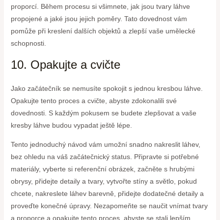
proporcí. Během procesu si všimnete, jak jsou tvary láhve
propojené a jaké jsou jejich poměry. Tato dovednost vám
pomůže při kreslení dalších objektů a zlepší vaše umělecké
schopnosti.
10. Opakujte a cvičte
Jako začátečník se nemusíte spokojit s jednou kresbou láhve.
Opakujte tento proces a cvičte, abyste zdokonalili své
dovednosti. S každým pokusem se budete zlepšovat a vaše
kresby láhve budou vypadat ještě lépe.
Tento jednoduchý návod vám umožní snadno nakreslit láhev,
bez ohledu na váš začátečnický status. Připravte si potřebné
materiály, vyberte si referenční obrázek, začněte s hrubými
obrysy, přidejte detaily a tvary, vytvořte stíny a světlo, pokud
chcete, nakreslete láhev barevně, přidejte dodatečné detaily a
proveďte konečné úpravy. Nezapomeňte se naučit vnímat tvary
a proporce a opakujte tento proces, abyste se stali lepším