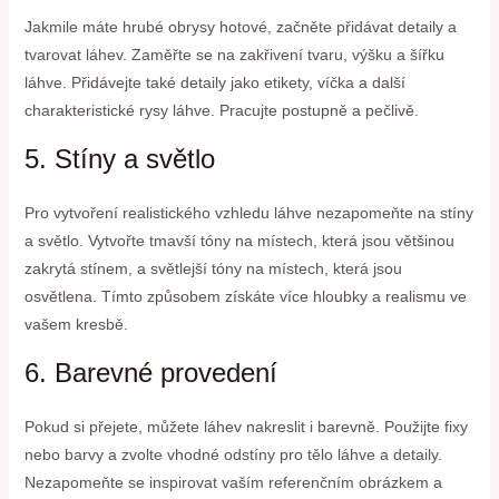
Jakmile máte hrubé obrysy hotové, začněte přidávat detaily a
tvarovat láhev. Zaměřte se na zakřivení tvaru, výšku a šířku
láhve. Přidávejte také detaily jako etikety, víčka a další
charakteristické rysy láhve. Pracujte postupně a pečlivě.
5. Stíny a světlo
Pro vytvoření realistického vzhledu láhve nezapomeňte na stíny
a světlo. Vytvořte tmavší tóny na místech, která jsou většinou
zakrytá stínem, a světlejší tóny na místech, která jsou
osvětlena. Tímto způsobem získáte více hloubky a realismu ve
vašem kresbě.
6. Barevné provedení
Pokud si přejete, můžete láhev nakreslit i barevně. Použijte fixy
nebo barvy a zvolte vhodné odstíny pro tělo láhve a detaily.
Nezapomeňte se inspirovat vaším referenčním obrázkem a