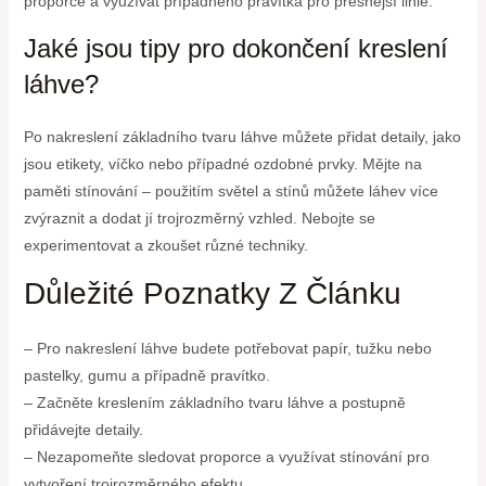
proporce a využívat případného pravítka pro přesnější linie.
Jaké jsou tipy pro dokončení kreslení
láhve?
Po nakreslení základního tvaru láhve můžete přidat detaily, jako
jsou etikety, víčko nebo případné ozdobné prvky. Mějte na
paměti stínování – použitím světel a stínů můžete láhev více
zvýraznit a dodat jí trojrozměrný vzhled. Nebojte se
experimentovat a zkoušet různé techniky.
Důležité Poznatky Z Článku
– Pro nakreslení láhve budete potřebovat papír, tužku nebo
pastelky, gumu a případně pravítko.
– Začněte kreslením základního tvaru láhve a postupně
přidávejte detaily.
– Nezapomeňte sledovat proporce a využívat stínování pro
vytvoření trojrozměrného efektu.