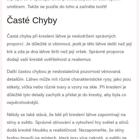
umělcem. Takže se pusťte do toho a začněte tvořit!
Časté Chyby
Častá chyba při kreslení láhve je nedodržení správných
proporcí. Je důležité si všimnout, jestli je tělo láhve delší než její
krk a zda je dna láhve širší než její vršek. Správné proporce
dodají vaší kresbě uvěřitelnost a realismus.
Další častou chybou je nedostatečná pozornost věnovaná
detailům. Láhev může mít různé charakteristické rysy, jako jsou
etikety, víčka nebo různé tvary a vzory na skle. Při kreslení je
důležité tyto detaily zachytit a přidat je do kresby, aby byla co
nejvěrohodnější.
Někdy se také stává, že lidé při kreslení láhve zapomínají na
stíny a světlo. Správné stínování a vytvoření hry světel a stínů
dodá kresbě hloubku a realističnost. Nezapomeňte, že stíny
budou tmavší na místech, která jsou více zakrytá, a světlo se