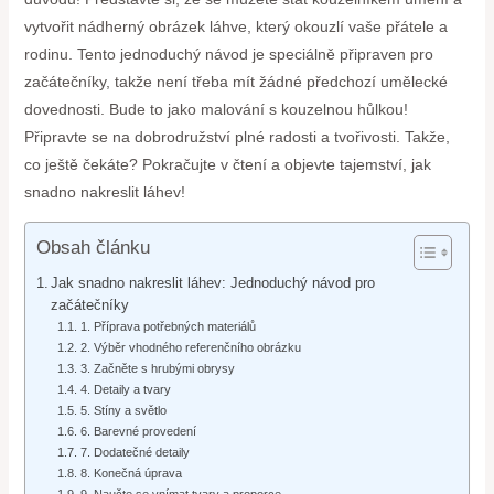
vytvořit nádherný obrázek láhve, který okouzlí vaše přátele a
rodinu. Tento jednoduchý návod je speciálně připraven pro
začátečníky, takže není třeba mít žádné předchozí umělecké
dovednosti. Bude to jako malování s kouzelnou hůlkou!
Připravte se na dobrodružství plné radosti a tvořivosti. Takže,
co ještě čekáte? Pokračujte v čtení a objevte tajemství, jak
snadno nakreslit láhev!
Obsah článku
Jak snadno nakreslit láhev: Jednoduchý návod pro
začátečníky
1. Příprava potřebných materiálů
2. Výběr vhodného referenčního obrázku
3. Začněte s hrubými obrysy
4. Detaily a tvary
5. Stíny a světlo
6. Barevné provedení
7. Dodatečné detaily
8. Konečná úprava
9. Naučte se vnímat tvary a proporce