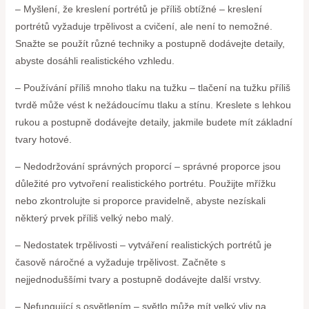
– Myšlení, že kreslení portrétů je příliš obtížné – kreslení
portrétů vyžaduje trpělivost a cvičení, ale není to nemožné.
Snažte se použít různé techniky a postupně dodávejte detaily,
abyste dosáhli realistického vzhledu.
– Používání příliš mnoho tlaku na tužku – tlačení na tužku příliš
tvrdě může vést k nežádoucímu tlaku a stínu. Kreslete s lehkou
rukou a postupně dodávejte detaily, jakmile budete mít základní
tvary hotové.
– Nedodržování správných proporcí – správné proporce jsou
důležité pro vytvoření realistického portrétu. Použijte mřížku
nebo zkontrolujte si proporce pravidelně, abyste nezískali
některý prvek příliš velký nebo malý.
– Nedostatek trpělivosti – vytváření realistických portrétů je
časově náročné a vyžaduje trpělivost. Začněte s
nejjednoduššími tvary a postupně dodávejte další vrstvy.
– Nefungující s osvětlením – světlo může mít velký vliv na