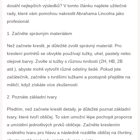
dosáhl nejlepších výsledků? V tomto článku najdete užitečné
rady, které vám pomohou nakreslit Abrahama Lincolna jako
profesionál.
1. Začněte správným materiálem
Než začnete kreslit, je důležité zvolit správný materiál. Pro
kreslení portrétů se obvykle používají tužky, uhel, pastely nebo
olejové barvy. Zvolte si tužky s různou tvrdostí (2H, HB, 2B
atd.), abyste mohli vytvořit různé odstíny šedé. Pokud jste
začátečník, začněte s tvrdšími tužkami a postupně přejděte na
měkčí, když získáte více zkušeností.
2. Poznáte základní tvary
Předtím, než začnete kreslit detaily, je důležité poznat základní
tvary, které tvoří obličej. To vám umožní lépe pochopit proporce
a umístění jednotlivých prvků obličeje. Začněte kreslením
oválného tvaru pro hlavu a následně rozdělte obličej na čtvrtiny,