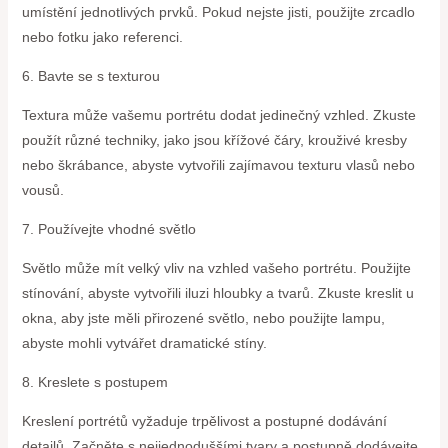
umístění jednotlivých prvků. Pokud nejste jisti, použijte zrcadlo
nebo fotku jako referenci.
6. Bavte se s texturou
Textura může vašemu portrétu dodat jedinečný vzhled. Zkuste
použít různé techniky, jako jsou křížové čáry, krouživé kresby
nebo škrábance, abyste vytvořili zajímavou texturu vlasů nebo
vousů.
7. Používejte vhodné světlo
Světlo může mít velký vliv na vzhled vašeho portrétu. Použijte
stínování, abyste vytvořili iluzi hloubky a tvarů. Zkuste kreslit u
okna, aby jste měli přirozené světlo, nebo použijte lampu,
abyste mohli vytvářet dramatické stíny.
8. Kreslete s postupem
Kreslení portrétů vyžaduje trpělivost a postupné dodávání
detailů. Začněte s nejjednoduššími tvary a postupně dodávejte