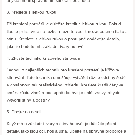
abyste mohli správně umístit oči, nos a ústa.
3. Kreslete s lehkou rukou
Při kreslení portrétů je důležité kreslit s lehkou rukou. Pokud
tlačíte příliš tvrdě na tužku, může to vést k nežádoucímu tlaku a
stínu. Kreslete s lehkou rukou a postupně dodávejte detaily,
jakmile budete mít základní tvary hotové.
4. Zkuste techniku křížového stínování
Jednou z nejlepších technik pro kreslení portrétů je křížové
stínování. Tato technika umožňuje vytvářet různé odstíny šedé
a dosáhnout tak realistického vzhledu. Kreslete kratší čáry ve
směru růstu vlasů a postupně dodávejte další vrstvy, abyste
vytvořili stíny a odstíny.
5. Dbejte na detail
Když máte základní tvary a stíny hotové, je důležité přidat
detaily, jako jsou oči, nos a ústa. Dbejte na správné proporce a