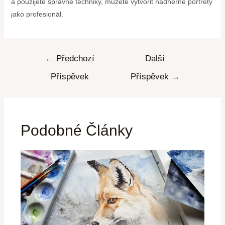
a použijete správné techniky, můžete vytvořit nádherné portréty
jako profesionál.
←
Předchozí
Další
Příspěvek
Příspěvek
→
Podobné Články