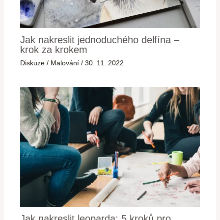
Jak nakreslit jednoduchého delfína –
krok za krokem
Diskuze
/
Malování
/
30. 11. 2022
Jak nakreslit leoparda: 5 kroků pro