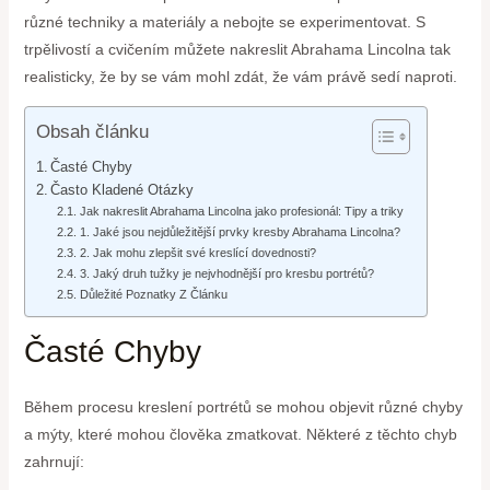
různé techniky a materiály a nebojte se experimentovat. S
trpělivostí a cvičením můžete nakreslit Abrahama Lincolna tak
realisticky, že by se vám mohl zdát, že vám právě sedí naproti.
Obsah článku
Časté Chyby
Často Kladené Otázky
Jak nakreslit Abrahama Lincolna jako profesionál: Tipy a triky
1. Jaké jsou nejdůležitější prvky kresby Abrahama Lincolna?
2. Jak mohu zlepšit své kreslící dovednosti?
3. Jaký druh tužky je nejvhodnější pro kresbu portrétů?
Důležité Poznatky Z Článku
Časté Chyby
Během procesu kreslení portrétů se mohou objevit různé chyby
a mýty, které mohou člověka zmatkovat. Některé z těchto chyb
zahrnují: