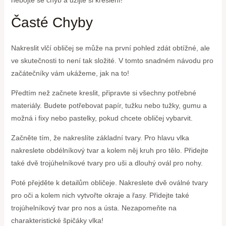
nebojte se chyb a užijte si kreslení!
Časté Chyby
Nakreslit vlčí obličej se může na první pohled zdát obtížné, ale
ve skutečnosti to není tak složité. V tomto snadném návodu pro
začátečníky vám ukážeme, jak na to!
Předtím než začnete kreslit, připravte si všechny potřebné
materiály. Budete potřebovat papír, tužku nebo tužky, gumu a
možná i fixy nebo pastelky, pokud chcete obličej vybarvit.
Začněte tím, že nakreslíte základní tvary. Pro hlavu vlka
nakreslete obdélníkový tvar a kolem něj kruh pro tělo. Přidejte
také dvě trojúhelníkové tvary pro uši a dlouhý ovál pro nohy.
Poté přejděte k detailům obličeje. Nakreslete dvě oválné tvary
pro oči a kolem nich vytvořte okraje a řasy. Přidejte také
trojúhelníkový tvar pro nos a ústa. Nezapomeňte na
charakteristické špičáky vlka!