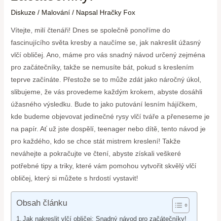
Diskuze
/
Malování
/ Napsal
Hračky Fox
Vítejte, milí čtenáři! Dnes se společně ponoříme do
fascinujícího světa kresby a naučíme se, jak nakreslit úžasný
vlčí obličej. Ano, máme pro vás snadný návod určený zejména
pro začátečníky, takže se nemusíte bát, pokud s kreslením
teprve začínáte. Přestože se to může zdát jako náročný úkol,
slibujeme, že vás provedeme každým krokem, abyste dosáhli
úžasného výsledku. Bude to jako putování lesním hájíčkem,
kde budeme objevovat jedinečné rysy vlčí tváře a přeneseme je
na papír. Ať už jste dospělí, teenager nebo dítě, tento návod je
pro každého, kdo se chce stát mistrem kreslení! Takže
neváhejte a pokračujte ve čtení, abyste získali veškeré
potřebné tipy a triky, které vám pomohou vytvořit skvělý vlčí
obličej, který si můžete s hrdostí vystavit!
Obsah článku
Jak nakreslit vlčí obličej: Snadný návod pro začátečníky!