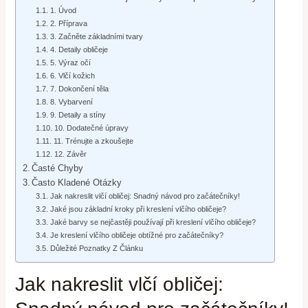
1. Úvod
2. Příprava
3. Začněte základními tvary
4. Detaily obličeje
5. Výraz očí
6. Vlčí kožich
7. Dokončení těla
8. Vybarvení
9. Detaily a stíny
10. Dodatečné úpravy
11. Trénujte a zkoušejte
12. Závěr
Časté Chyby
Často Kladené Otázky
Jak nakreslit vlčí obličej: Snadný návod pro začátečníky!
Jaké jsou základní kroky při kreslení vlčího obličeje?
Jaké barvy se nejčastěji používají při kreslení vlčího obličeje?
Je kreslení vlčího obličeje obtížné pro začátečníky?
Důležité Poznatky Z Článku
Jak nakreslit vlčí obličej: