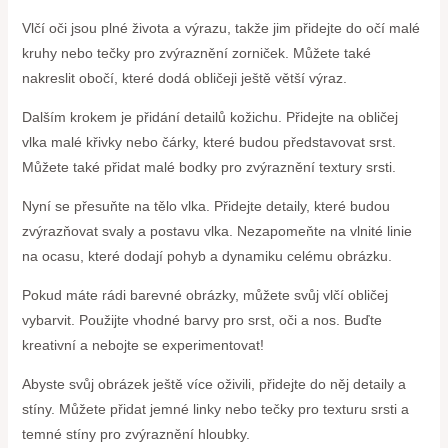
Vlčí oči jsou plné života a výrazu, takže jim přidejte do očí malé
kruhy nebo tečky pro zvýraznění zorniček. Můžete také
nakreslit obočí, které dodá obličeji ještě větší výraz.
Dalším krokem je přidání detailů kožichu. Přidejte na obličej
vlka malé křivky nebo čárky, které budou představovat srst.
Můžete také přidat malé bodky pro zvýraznění textury srsti.
Nyní se přesuňte na tělo vlka. Přidejte detaily, které budou
zvýrazňovat svaly a postavu vlka. Nezapomeňte na vlnité linie
na ocasu, které dodají pohyb a dynamiku celému obrázku.
Pokud máte rádi barevné obrázky, můžete svůj vlčí obličej
vybarvit. Použijte vhodné barvy pro srst, oči a nos. Buďte
kreativní a nebojte se experimentovat!
Abyste svůj obrázek ještě více oživili, přidejte do něj detaily a
stíny. Můžete přidat jemné linky nebo tečky pro texturu srsti a
temné stíny pro zvýraznění hloubky.