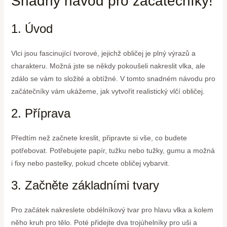
Snadný návod pro začátečníky!
1. Úvod
Vlci jsou fascinující tvorové, jejichž obličej je plný výrazů a
charakteru. Možná jste se někdy pokoušeli nakreslit vlka, ale
zdálo se vám to složité a obtížné. V tomto snadném návodu pro
začátečníky vám ukážeme, jak vytvořit realistický vlčí obličej.
2. Příprava
Předtím než začnete kreslit, připravte si vše, co budete
potřebovat. Potřebujete papír, tužku nebo tužky, gumu a možná
i fixy nebo pastelky, pokud chcete obličej vybarvit.
3. Začněte základními tvary
Pro začátek nakreslete obdélníkový tvar pro hlavu vlka a kolem
něho kruh pro tělo. Poté přidejte dva trojúhelníky pro uši a