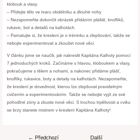
klobouk a vlasy.
– Přidejte tělo ve tvaru obdélníku a dlouhé nohy.
– Nezapomeňte dokončit obrázek přidáním pláště, knoflíků,
rukavic, bot a detailů na kalhotách.
– Pamatujte si, že kreslení je o tréninku a zlepšování, takže se
nebojte experimentovat a zkoušet nové věci.
V článku jsme se naučili, jak nakreslit Kapitána Kalhoty pomocí
7 jednoduchých kroků. Začínáme s hlavou, kloboukem a vlasy,
pokračujeme s tělem a nohami, a nakonec přidáme plášť,
knoflíky, rukavice, boty a detaily na kalhotách. Nezapomeňte,
že kreslení je dovednost, kterou lze zlepšovat pravidelným
cvičením a experimentováním. Takže se nebojte vyjít ze své
pohodlné zóny a zkuste nové věci. S trochou trpělivosti a cviku
se brzy stanete mistrem v kreslení Kapitána Kalhoty!
←
Předchozí
Další