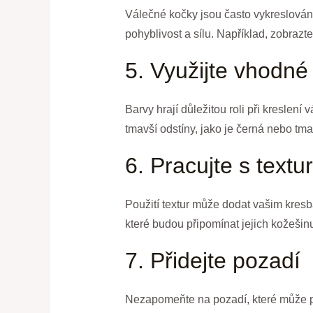
Válečné kočky jsou často vykreslován
pohyblivost a sílu. Například, zobraz
5. Využijte vhodné
Barvy hrají důležitou roli při kreslen
tmavší odstíny, jako je černá nebo tm
6. Pracujte s textu
Použití textur může dodat vašim kresbá
které budou připomínat jejich kožešinu
7. Přidejte pozadí
Nezapomeňte na pozadí, které může po