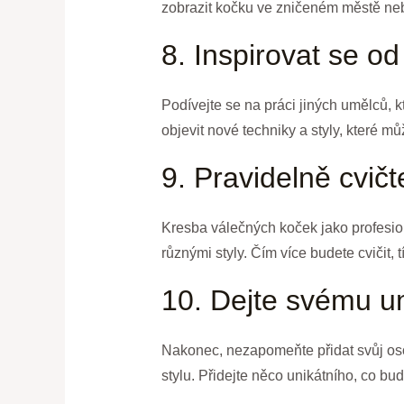
zobrazit kočku ve zničeném městě nebo
8. Inspirovat se o
Podívejte se na práci jiných umělců, 
objevit nové techniky a styly, které m
9. Pravidelně cvičt
Kresba válečných koček jako profesion
různými styly. Čím více budete cvičit,
10. Dejte svému u
Nakonec, nezapomeňte přidat svůj oso
stylu. Přidejte něco unikátního, co bu