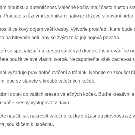
m hloubku a autentičnost. Válečné kočky mají často hustou srst, 
. Pracujte s různými technikami, jako je křížové stínování nebo 
sílit celkový dojem vaší kresby. Vytvořte prostředí, které bud
 na bitevním poli, aby se zvýraznila její bojová povaha.
kteří se specializují na kresbu válečných koček. Inspirování s
ůžete použít ve své vlastní tvorbě. Nezapomeňte však zachovat sv
ál vyžaduje pravidelné cvičení a trénink. Nebojte se zkoušet r
 tím lépe se stanete v kresbě válečných koček.
bní dotek do vašich kreseb válečných koček. Buďte kreativní a
de vaše kresby vystupovat z davu.
žete naučit, jak nakreslit válečné kočky s úžasnou přesností a ž
ita jsou klíčem k úspěchu.