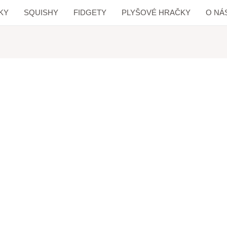
KY
SQUISHY
FIDGETY
PLYŠOVÉ HRAČKY
O NÁ