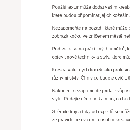
Použití textur může dodat vašim kresbá
které budou připomínat jejich kožešinu
Nezapomeňte na pozadí, které může po
zobrazit kočku ve zničeném městě nebo
Podívejte se na práci jiných umělců, 
objevit nové techniky a styly, které m
Kresba válečných koček jako profesion
různými styly. Čím více budete cvičit,
Nakonec, nezapomeňte přidat svůj oso
stylu. Přidejte něco unikátního, co bu
S těmito tipy a triky od expertů se mů
že pravidelné cvičení a osobní kreativ