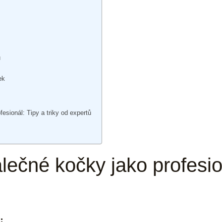
ů
ek
fesionál: Tipy a triky od expertů
álečné kočky jako profesion