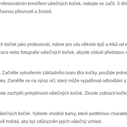
profesionálním kreslířem válečných koček, nebojte se začít. S těm
žasnou přesností a živostí.
 koček jako profesionál, máme pro vás několik tipů a triků od e
trace nebo fotografie válečných koček, abyste získali představu o
 Začněte vytvořením základního tvaru těla kočky, použijte jedno
lapky. Zaměřte se na výraz očí, který může vyjadřovat odhodlání a 
ste zachytili pohyblivost válečných koček. Zkuste zobrazit koč
í válečných koček. Vyberte vhodné barvy, které podtrhnou charakt
avě hnědá, aby byl zdůrazněn jejich válečný vzhled.