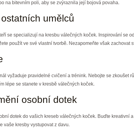
 na bitevním poli, aby se zvýraznila její bojová povaha.
d ostatních umělců
kteří se specializují na kresbu válečných koček. Inspirování s
ůžete použít ve své vlastní tvorbě. Nezapomeňte však zachovat sv
e
ál vyžaduje pravidelné cvičení a trénink. Nebojte se zkoušet r
 tím lépe se stanete v kresbě válečných koček.
mění osobní dotek
bní dotek do vašich kreseb válečných koček. Buďte kreativní a
de vaše kresby vystupovat z davu.