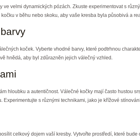
y ve velmi dynamických pózách. Zkuste experimentovat s různými
te kočku v běhu nebo skoku, aby vaše kresba byla působivá a real
 barvy
í válečných koček. Vyberte vhodné barvy, které podtrhnou charakt
avě hnědá, aby byl zdůrazněn jejich válečný vzhled.
rami
m hloubku a autentičnost. Válečné kočky mají často hustou srst, 
. Experimentujte s různými technikami, jako je křížové stínování
sílit celkový dojem vaší kresby. Vytvořte prostředí, které bud