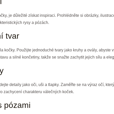
i
ky, je důležité získat inspiraci. Prohlédněte si obrázky, ilustr
kteristických rysy a pózách.
í tvar
 kočky. Použijte jednoduché tvary jako kruhy a ovály, abyste vyt
avu a silné končetiny, takže se snažte zachytit jejich sílu a ele
y
dejte detaily jako oči, uši a tlapky. Zaměřte se na výraz očí, kte
ro zachycení charakteru válečných koček.
 s pózami