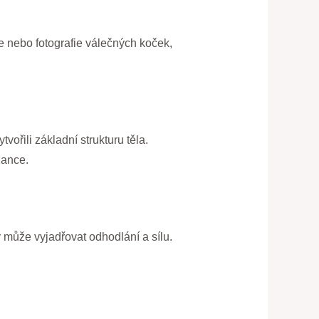
ace nebo fotografie válečných koček,
vořili základní strukturu těla.
gance.
rý může vyjadřovat odhodlání a sílu.