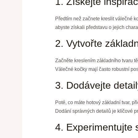
1. Získejte inspirac
Předtím než začnete kreslit válečné koč
abyste získali představu o jejich chara
2. Vytvořte základn
Začněte kreslením základního tvaru těla
Válečné kočky mají často robustní post
3. Dodávejte detail
Poté, co máte hotový základní tvar, při
Dodání správných detailů je klíčové p
4. Experimentujte