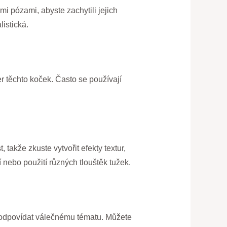
 pózami, abyste zachytili jejich
istická.
er těchto koček. Často se používají
takže zkuste vytvořit efekty textur,
 nebo použití různých tlouštěk tužek.
e odpovídat válečnému tématu. Můžete