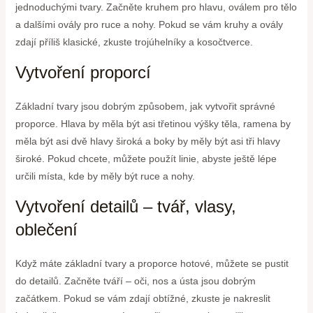
jednoduchými tvary. Začněte kruhem pro hlavu, oválem pro tělo
a dalšími ovály pro ruce a nohy. Pokud se vám kruhy a ovály
zdají příliš klasické, zkuste trojúhelníky a kosočtverce.
Vytvoření proporcí
Základní tvary jsou dobrým způsobem, jak vytvořit správné
proporce. Hlava by měla být asi třetinou výšky těla, ramena by
měla být asi dvě hlavy široká a boky by měly být asi tři hlavy
široké. Pokud chcete, můžete použít linie, abyste ještě lépe
určili místa, kde by měly být ruce a nohy.
Vytvoření detailů – tvář, vlasy,
oblečení
Když máte základní tvary a proporce hotové, můžete se pustit
do detailů. Začněte tváří – oči, nos a ústa jsou dobrým
začátkem. Pokud se vám zdají obtížné, zkuste je nakreslit