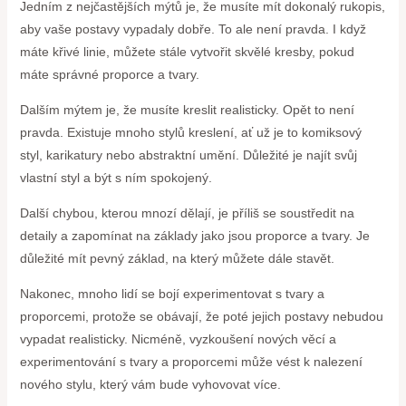
Jedním z nejčastějších mýtů je, že musíte mít dokonalý rukopis,
aby vaše postavy vypadaly dobře. To ale není pravda. I když
máte křivé linie, můžete stále vytvořit skvělé kresby, pokud
máte správné proporce a tvary.
Dalším mýtem je, že musíte kreslit realisticky. Opět to není
pravda. Existuje mnoho stylů kreslení, ať už je to komiksový
styl, karikatury nebo abstraktní umění. Důležité je najít svůj
vlastní styl a být s ním spokojený.
Další chybou, kterou mnozí dělají, je příliš se soustředit na
detaily a zapomínat na základy jako jsou proporce a tvary. Je
důležité mít pevný základ, na který můžete dále stavět.
Nakonec, mnoho lidí se bojí experimentovat s tvary a
proporcemi, protože se obávají, že poté jejich postavy nebudou
vypadat realisticky. Nicméně, vyzkoušení nových věcí a
experimentování s tvary a proporcemi může vést k nalezení
nového stylu, který vám bude vyhovovat více.