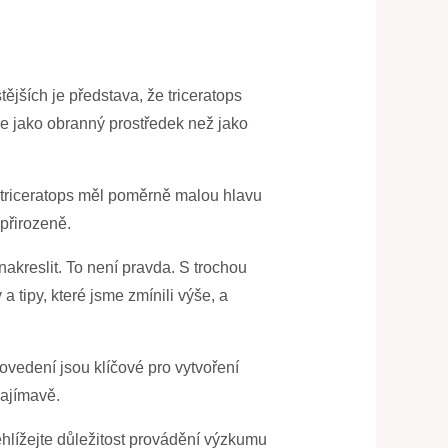
ějších je představa, že triceratops
íše jako obranný prostředek než jako
e triceratops měl poměrně malou hlavu
přirozeně.
akreslit. To není pravda. S trochou
a tipy, které jsme zmínili výše, a
ovedení jsou klíčové pro vytvoření
zajímavě.
ehlížejte důležitost provádění výzkumu