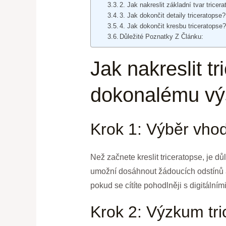
2. Jak nakreslit základní tvar tricer
3. Jak dokončit detaily triceratopse?
4. Jak dokončit kresbu triceratopse
Důležité Poznatky Z Článku:
Jak nakreslit t
dokonalému vý
Krok 1: Výběr vho
Než začnete kreslit triceratopse, je dů
umožní dosáhnout žádoucích odstínů a t
pokud se cítíte pohodlněji s digitálními
Krok 2: Výzkum tri