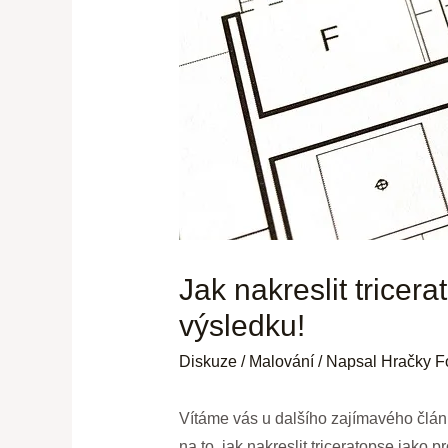
Jak nakreslit tricer
výsledku!
Diskuze
/
Malování
/ Napsal
Hračky F
Vítáme vás u dalšího zajímavého člán
na to, jak nakreslit triceratopse jako 