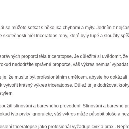
onál se můžete setkat s několika chybami a mýty. Jedním z nejčast
e skutečnosti měl triceratops rohy, které byly tupé a sloužily sp
právných proporcí těla triceratopse. Je důležité si uvědomit, ž
Pokud nedodržíte správné proporce, váš výkres nemusí vypadat 
e je, že musíte být profesionálním umělcem, abyste ho dokázali n
k vytvořit krásný výkres triceratopse. Důležité je dodržovat kroky 
stylem.
oužití stínování a barevného provedení. Stínování a barevné pr
okud tyto prvky ignorujete, váš výkres může působit ploše a ne
eslení triceratopse jako profesionál vyžaduje cvik a praxi. Nepř