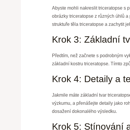
Abyste mohli nakreslit triceratopse s p
obrázky triceratopse z různých úhlů a
struktuře těla triceratopse a zachytit
Krok 3: Základní t
Předtím, než začnete s podrobným vykr
základní kostru triceratopse. Tímto zp
Krok 4: Detaily a t
Jakmile máte základní tvar triceratopse
výzkumu, a přenášejte detaily jako rohy
dosažení dokonalého výsledku.
Krok 5: Stínování 