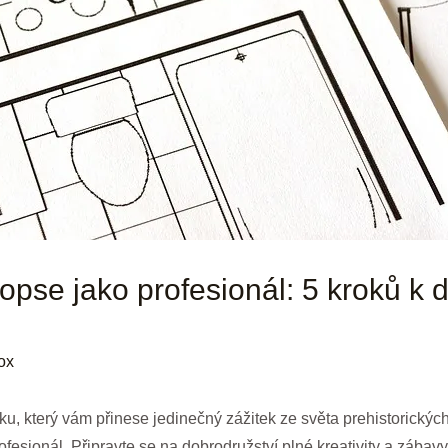
atopse jako profesionál: 5 kroků 
ox
ku, který vám přinese jedinečný zážitek ze světa prehistorický
profesionál. Připravte se na dobrodružství plné kreativity a zábav