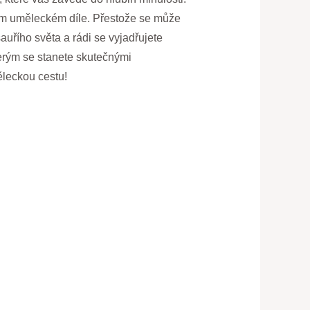
ním uměleckém díle. Přestože se může
auřího světa a rádi se vyjadřujete
terým se stanete skutečnými
ěleckou cestu!