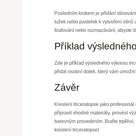
Posledním krokem je přidání stínování
tužek nebo pastelek k vytvoření stínů 
šrafování nebo rozmazávání, abyste 
Příklad výslednéh
Zde je příklad výsledného výkresu trice
přidat osobní dotek, který vám umožní 
Závěr
Kreslení triceratopse jako profesioná
připravit vhodné materiály, provést vý
barevným provedením. Buďte trpěliví, 
kreslení triceratopse!