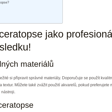
atopse?
?
riceratopse jako profesioná
sledku!
dných materiálů
ležité si připravit správné materiály. Doporučuje se použít kvalit
extur. Můžete také zvážit použití akvarelů, pokud preferujete m
 nástroji.
ceratopse