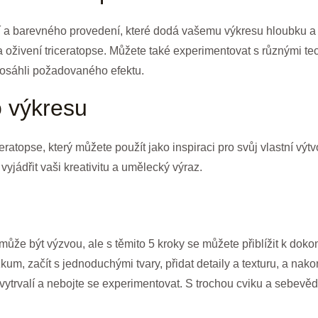
 a barevného provedení, které dodá vašemu výkresu hloubku a ž
a oživení triceratopse. Můžete také experimentovat s různými tec
dosáhli požadovaného efektu.
o výkresu
ratopse, který můžete použít jako inspiraci pro svůj vlastní výtvor
vyjádřit vaši kreativitu a umělecký výraz.
l může být výzvou, ale s těmito 5 kroky se můžete přiblížit k d
zkum, začít s jednoduchými tvary, přidat detaily a texturu, a nak
vytrvalí a nebojte se experimentovat. S trochou cviku a sebevě