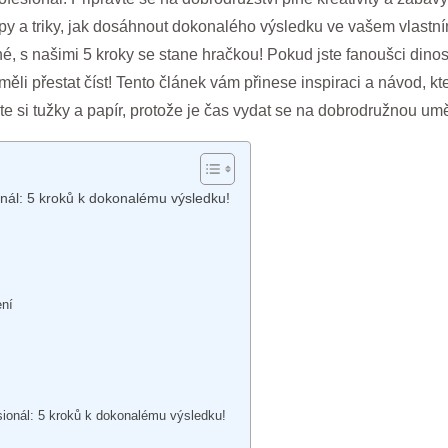
ipy a triky, jak dosáhnout dokonalého výsledku ve vašem vlast
čné, s našimi 5 kroky se stane hračkou! Pokud jste fanoušci dinos
měli přestat číst! Tento článek vám přinese inspiraci a návod, k
vte si tužky a papír, protože je čas vydat se na dobrodružnou um
ionál: 5 kroků k dokonalému výsledku!
ení
esionál: 5 kroků k dokonalému výsledku!