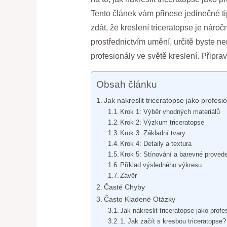
Tento článek vám přinese jedinečné t
zdát, že kreslení triceratopse je náro
prostřednictvím umění, určitě byste ne
profesionály ve světě kreslení. Připra
Obsah článku
Jak nakreslit triceratopse jako profes
Krok 1: Výběr vhodných materiálů
Krok 2: Výzkum triceratopse
Krok 3: Základní tvary
Krok 4: Detaily a textura
Krok 5: Stínování a barevné proved
Příklad výsledného výkresu
Závěr
Časté Chyby
Často Kladené Otázky
Jak nakreslit triceratopse jako prof
1. Jak začít s kresbou triceratopse?