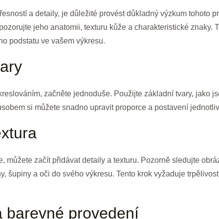
řesností a detaily, je důležité provést důkladný výzkum tohoto pr
 pozorujte jeho anatomii, texturu kůže a charakteristické znak
 jeho podstatu ve vašem výkresu.
vary
eslováním, začněte jednoduše. Použijte základní tvary, jako jsou
ůsobem si můžete snadno upravit proporce a postavení jednotlivý
extura
, můžete začít přidávat detaily a texturu. Pozorně sledujte obráz
, šupiny a oči do svého výkresu. Tento krok vyžaduje trpělivost 
a barevné provedení