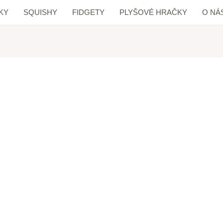
KY
SQUISHY
FIDGETY
PLYŠOVÉ HRAČKY
O NÁ