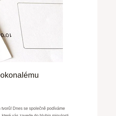
k dokonalému
ch tvorů! Dnes se společně podíváme
y, které vás zavede do hlubin minulosti.