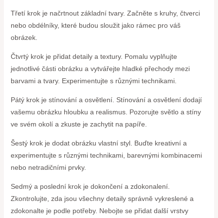
Třetí krok je načrtnout základní tvary. Začněte s kruhy, čtverci
nebo obdélníky, které budou sloužit jako rámec pro váš
obrázek.
Čtvrtý krok je přidat detaily a textury. Pomalu vyplňujte
jednotlivé části obrázku a vytvářejte hladké přechody mezi
barvami a tvary. Experimentujte s různými technikami.
Pátý krok je stínování a osvětlení. Stínování a osvětlení dodají
vašemu obrázku hloubku a realismus. Pozorujte světlo a stíny
ve svém okolí a zkuste je zachytit na papíře.
Šestý krok je dodat obrázku vlastní styl. Buďte kreativní a
experimentujte s různými technikami, barevnými kombinacemi
nebo netradičními prvky.
Sedmý a poslední krok je dokončení a zdokonalení.
Zkontrolujte, zda jsou všechny detaily správně vykreslené a
zdokonalte je podle potřeby. Nebojte se přidat další vrstvy