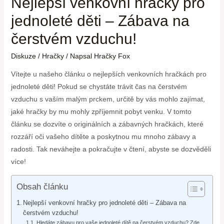
Nejlepší venkovní hračky pro
jednoleté děti – Zábava na
čerstvém vzduchu!
Diskuze
/
Hračky
/ Napsal
Hračky Fox
Vítejte u našeho článku o nejlepších venkovních hračkách pro
jednoleté děti! Pokud se chystáte trávit čas na čerstvém
vzduchu s vaším malým prckem, určitě by vás mohlo zajímat,
jaké hračky by mu mohly zpříjemnit pobyt venku. V tomto
článku se dozvíte o originálních a zábavných hračkách, které
rozzáří oči vašeho dítěte a poskytnou mu mnoho zábavy a
radosti. Tak neváhejte a pokračujte v čtení, abyste se dozvěděli
více!
Obsah článku
Nejlepší venkovní hračky pro jednoleté děti – Zábava na
čerstvém vzduchu!
Hledáte zábavu pro vaše jednoleté dítě na čerstvém vzduchu? Zde