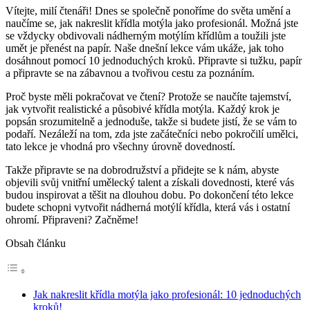
Vítejte, milí čtenáři! Dnes se společně ponoříme do světa umění a
naučíme se, jak nakreslit křídla motýla jako profesionál. Možná jste
se vždycky obdivovali nádherným motýlím křídlům a toužili jste
umět je přenést na papír. Naše dnešní lekce vám ukáže, jak toho
dosáhnout pomocí 10 jednoduchých kroků. Připravte si tužku, papír
a připravte se na zábavnou a tvořivou cestu za poznáním.
Proč byste měli pokračovat ve čtení? Protože se naučíte tajemství,
jak vytvořit realistické a působivé křídla motýla. Každý krok je
popsán srozumitelně a jednoduše, takže si budete jistí, že se vám to
podaří. Nezáleží na tom, zda jste začátečníci nebo pokročilí umělci,
tato lekce je vhodná pro všechny úrovně dovedností.
Takže připravte se na dobrodružství a přidejte se k nám, abyste
objevili svůj vnitřní umělecký talent a získali dovednosti, které vás
budou inspirovat a těšit na dlouhou dobu. Po dokončení této lekce
budete schopni vytvořit nádherná motýlí křídla, která vás i ostatní
ohromí. Připraveni? Začněme!
Obsah článku
Jak nakreslit křídla motýla jako profesionál: 10 jednoduchých
kroků!