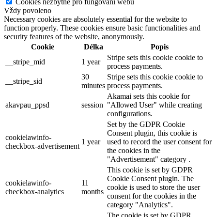
Cookies nezbytné pro fungování webu
Vždy povoleno
Necessary cookies are absolutely essential for the website to
function properly. These cookies ensure basic functionalities and
security features of the website, anonymously.
Cookie
Délka
Popis
Stripe sets this cookie cookie to
__stripe_mid
1 year
process payments.
30
Stripe sets this cookie cookie to
__stripe_sid
minutes
process payments.
Akamai sets this cookie for
akavpau_ppsd
session
"Allowed User" while creating
configurations.
Set by the GDPR Cookie
Consent plugin, this cookie is
cookielawinfo-
1 year
used to record the user consent for
checkbox-advertisement
the cookies in the
"Advertisement" category .
This cookie is set by GDPR
Cookie Consent plugin. The
cookielawinfo-
11
cookie is used to store the user
checkbox-analytics
months
consent for the cookies in the
category "Analytics".
The cookie is set by GDPR