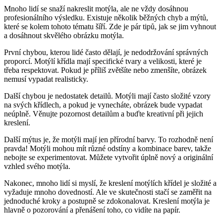
Mnoho lidí se snaží nakreslit motýla, ale ne vždy dosáhnou
profesionálního výsledku. Existuje několik běžných chyb a mýtů,
které se kolem tohoto tématu šíří. Zde je pár tipů, jak se jim vyhnout
a dosáhnout skvělého obrázku motýla.
První chybou, kterou lidé často dělají, je nedodržování správných
proporcí. Motýlí křídla mají specifické tvary a velikosti, které je
třeba respektovat. Pokud je příliš zvětšíte nebo zmenšíte, obrázek
nemusí vypadat realisticky.
Další chybou je nedostatek detailů. Motýli mají často složité vzory
na svých křídlech, a pokud je vynecháte, obrázek bude vypadat
neúplně. Věnujte pozornost detailům a buďte kreativní při jejich
kreslení.
Další mýtus je, že motýli mají jen přírodní barvy. To rozhodně není
pravda! Motýli mohou mít různé odstíny a kombinace barev, takže
nebojte se experimentovat. Můžete vytvořit úplně nový a originální
vzhled svého motýla.
Nakonec, mnoho lidí si myslí, že kreslení motýlích křídel je složité a
vyžaduje mnoho dovedností. Ale ve skutečnosti stačí se zaměřit na
jednoduché kroky a postupně se zdokonalovat. Kreslení motýla je
hlavně o pozorování a přenášení toho, co vidíte na papír.