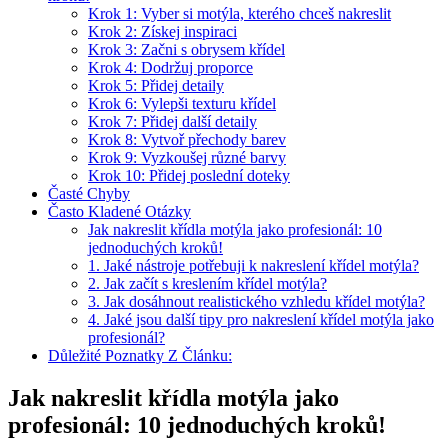
Krok 1: Vyber si motýla, kterého chceš nakreslit
Krok 2: Získej inspiraci
Krok 3: Začni s obrysem křídel
Krok 4: Dodržuj proporce
Krok 5: Přidej detaily
Krok 6: Vylepši texturu křídel
Krok 7: Přidej další detaily
Krok 8: Vytvoř přechody barev
Krok 9: Vyzkoušej různé barvy
Krok 10: Přidej poslední doteky
Časté Chyby
Často Kladené Otázky
Jak nakreslit křídla motýla jako profesionál: 10
jednoduchých kroků!
1. Jaké nástroje potřebuji k nakreslení křídel motýla?
2. Jak začít s kreslením křídel motýla?
3. Jak dosáhnout realistického vzhledu křídel motýla?
4. Jaké jsou další tipy pro nakreslení křídel motýla jako
profesionál?
Důležité Poznatky Z Článku:
Jak nakreslit křídla motýla jako
profesionál: 10 jednoduchých kroků!