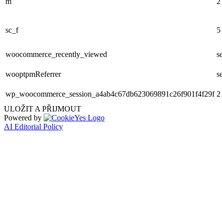
m
2
sc_f
5
woocommerce_recently_viewed
s
wooptpmReferrer
s
wp_woocommerce_session_a4ab4c67db623069891c26f901f4f29f
2
ULOŽIT A PŘIJMOUT
Powered by
AI Editorial Policy