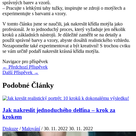
správných barev a vzorů.
– Pracujte s lehkými tahy tužky, inspirujte se zdroji o motýlech a
experimentujte s barvami a vzory.
V tomto článku jsme se naučili, jak nakreslit křídla motýla jako
profesionál. Je to jednoduchý proces, který vyžaduje jen několik
kroků a základních nástrojů. Je důležité zaměřit se na detaily a
použít správné barvy a vzory, abyste dosáhli realistického vzhledu.
Nezapomeňte také experimentovat a být kreativní! S trochou cviku
se vám určitě podaří nakreslit krásná křídla motýla.
Navigace pro příspěvek
←
Předchozí Příspěvek
Další Příspěvek
→
Podobné Články
Jak nakreslit jednoduchého delfína – krok za
krokem
Diskuze
/
Malování
/
30. 11. 2022
30. 11. 2022