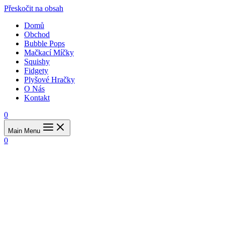
Přeskočit na obsah
Domů
Obchod
Bubble Pops
Mačkací Míčky
Squishy
Fidgety
Plyšové Hračky
O Nás
Kontakt
0
Main Menu
0