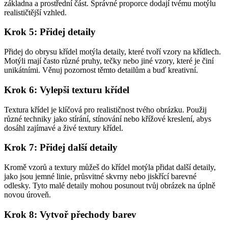
základna a prostřední část. Správné proporce dodají tvému motýlu
realističtější vzhled.
Krok 5: Přidej detaily
Přidej do obrysu křídel motýla detaily, které tvoří vzory na křídlech.
Motýli mají často různé pruhy, tečky nebo jiné vzory, které je činí
unikátními. Věnuj pozornost těmto detailům a buď kreativní.
Krok 6: Vylepši texturu křídel
Textura křídel je klíčová pro realističnost tvého obrázku. Použij
různé techniky jako stírání, stínování nebo křížové kreslení, abys
dosáhl zajímavé a živé textury křídel.
Krok 7: Přidej další detaily
Kromě vzorů a textury můžeš do křídel motýla přidat další detaily,
jako jsou jemné linie, průsvitné skvrny nebo jiskřící barevné
odlesky. Tyto malé detaily mohou posunout tvůj obrázek na úplně
novou úroveň.
Krok 8: Vytvoř přechody barev