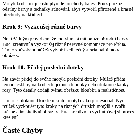
Motýlí křídla mají často plynulé přechody barev. Použij různé
odstíny barvy a techniky stínování, abys vytvořil přirozené a krásné
přechody na křídlech.
Krok 9: Vyzkoušej různé barvy
Není žádným pravidlem, že motýl musí mít pouze přírodní barvy.
Buď kreativní a vyzkoušej různé barevné kombinace pro křídla.
Tímto způsobem můžeš vytvořit jedinečný a originální motýlí
obrázek.
Krok 10: Přidej poslední doteky
Na závěr přidej do svého motýla poslední doteky. Můžeš přidat
jemné leskliny na křídlech, jemné chloupky nebo dokonce kapky
rosy. Tyto detaily dodají tvému obrázku hloubku a realističnost.
Tímto jsi dokončil kreslení křídel motýla jako profesionál. Nyní
můžeš vyzkoušet tyto kroky na různých druzích motýlů a tvořit
krásné a inspirativní obrázky. Buď kreativní a vychutnávej si proces
kreslení.
Časté Chyby