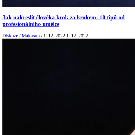
Jak nakreslit člověka krok za krokem: 10 tipů od
profesionálního umělce
Diskuze
/
Malování
/
1. 12. 2022
1. 12. 2022