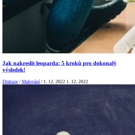
Jak nakreslit leoparda: 5 kroků pro dokonalý
výsledek!
Diskuze
/
Malování
/
1. 12. 2022
1. 12. 2022