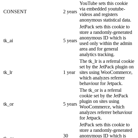
YouTube sets this cookie
via embedded youtube-
CONSENT
2 years
videos and registers
anonymous statistical data.
JetPack sets this cookie to
store a randomly-generated
anonymous ID which is
tk_ai
5 years
used only within the admin
area and for general
analytics tracking.
The tk_lr is a referral cookie
set by the JetPack plugin on
tk_lr
1 year
sites using WooCommerce,
which analyzes referrer
behaviour for Jetpack.
The tk_or is a referral
cookie set by the JetPack
plugin on sites using
tk_or
5 years
WooCommerce, which
analyzes referrer behaviour
for Jetpack.
JetPack sets this cookie to
store a randomly-generated
30
anonymous ID which is