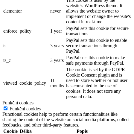
This cookie is used by the
website's WordPress theme. It
elementor
never
allows the website owner to
implement or change the website's
content in real-time.
PayPal sets this cookie for secure
enforce_policy
1 year
transactions.
PayPal sets this cookie to enable
ts
3 years
secure transactions through
PayPal.
PayPal sets this cookie to make
ts_c
3 years
safe payments through PayPal.
The cookie is set by the GDPR
Cookie Consent plugin and is
11
used to store whether or not user
viewed_cookie_policy
months
has consented to the use of
cookies. It does not store any
personal data.
Funkční cookies
Funkční cookies
Functional cookies help to perform certain functionalities like
sharing the content of the website on social media platforms, collect
feedbacks, and other third-party features.
Cookie
Délka
Popis