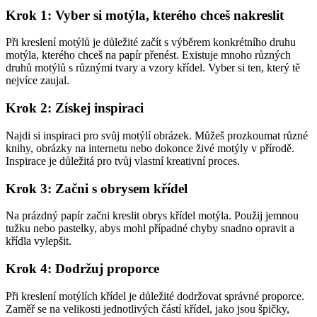
Krok 1: Vyber si motýla, kterého chceš nakreslit
Při kreslení motýlů je důležité začít s výběrem konkrétního druhu
motýla, kterého chceš na papír přenést. Existuje mnoho různých
druhů motýlů s různými tvary a vzory křídel. Vyber si ten, který tě
nejvíce zaujal.
Krok 2: Získej inspiraci
Najdi si inspiraci pro svůj motýlí obrázek. Můžeš prozkoumat různé
knihy, obrázky na internetu nebo dokonce živé motýly v přírodě.
Inspirace je důležitá pro tvůj vlastní kreativní proces.
Krok 3: Začni s obrysem křídel
Na prázdný papír začni kreslit obrys křídel motýla. Použij jemnou
tužku nebo pastelky, abys mohl případné chyby snadno opravit a
křídla vylepšit.
Krok 4: Dodržuj proporce
Při kreslení motýlích křídel je důležité dodržovat správné proporce.
Zaměř se na velikosti jednotlivých částí křídel, jako jsou špičky,