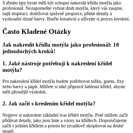
S těmito tipy byste měli být schopni nakreslit křídla motýla jako
profesionál. Nezapomeňte vybrat druh motýla, který vás zaujme,
najít inspiraci, dodržovat správné proporce, přidat detaily a
vyzkoušet různé barvy. Buďte kreativní a užívejte si proces kreslení.
Často Kladené Otázky
Jak nakreslit křídla motýla jako profesionál: 10
jednoduchých kroků!
1. Jaké nástroje potřebuji k nakreslení křídel
motýla?
Pro nakreslení křídel motýla budete potřebovat tužku, gumu, fixy
nebo barvy a papír. Můžete si také připravit šablonu křídel, abyste
měli přesnější výsledek.
2. Jak začít s kreslením křídel motýla?
Nejprve si nakreslete základní tvar křídel motýla. Poté můžete začít
přidávat detaily, jako jsou linie a vzory na křídlech. Doporučujeme
začít s jedním křídlem a potom ho zrcadlově zkopírovat na druhé
straně.