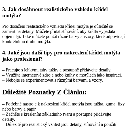
3. Jak dosáhnout realistického vzhledu křídel
motýla?
Pro dosažení realistického vzhledu křídel motýla je důležité se
zaměřit na detaily. Můžete přidat stínování, aby křídla vypadala
objemněji. Také můžete použít různé barvy a vzory, které odpovídají
konkrétnímu druhu motýla.
4. Jaké jsou další tipy pro nakreslení křídel motýla
jako profesionál?
– Pracujte s lehkými tahy tužky a postupně přidávejte detaily.
– Využijte internetové zdroje nebo knihy o motýlech jako inspiraci.
– Nebojte se experimentovat s různými barvami a vzory.
Důležité Poznatky Z Článku:
– Potřebné nástroje k nakreslení křídel motýla jsou tužka, guma, fixy
nebo barvy a papír.
– Začněte s kreslením základního tvaru a postupně přidávejte
detaily.
– Důležité pro realistický vzhled jsou detaily, stínování a použití