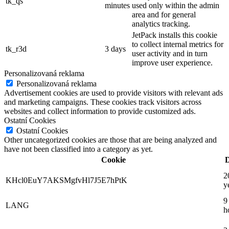
tk_qs
minutes
used only within the admin
area and for general
analytics tracking.
JetPack installs this cookie
to collect internal metrics for
tk_r3d
3 days
user activity and in turn
improve user experience.
Personalizovaná reklama
Personalizovaná reklama
Advertisement cookies are used to provide visitors with relevant ads
and marketing campaigns. These cookies track visitors across
websites and collect information to provide customized ads.
Ostatní Cookies
Ostatní Cookies
Other uncategorized cookies are those that are being analyzed and
have not been classified into a category as yet.
Cookie
D
2
KHcl0EuY7AKSMgfvHl7J5E7hPtK
y
9
LANG
h