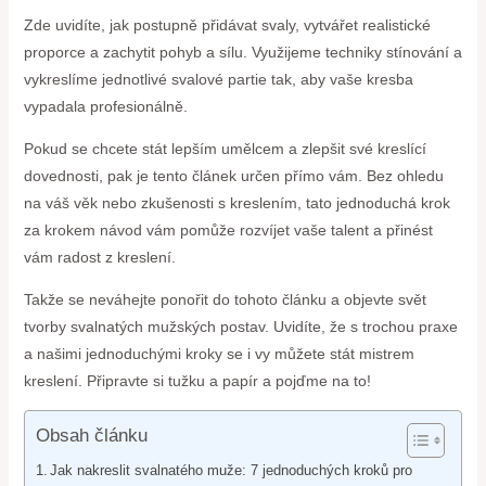
Zde uvidíte, jak postupně přidávat svaly, vytvářet realistické
proporce a zachytit pohyb a sílu. Využijeme techniky stínování a
vykreslíme jednotlivé svalové partie tak, aby vaše kresba
vypadala profesionálně.
Pokud se chcete stát lepším umělcem a zlepšit své kreslící
dovednosti, pak je tento článek určen přímo vám. Bez ohledu
na váš věk nebo zkušenosti s kreslením, tato jednoduchá krok
za krokem návod vám pomůže rozvíjet vaše talent a přinést
vám radost z kreslení.
Takže se neváhejte ponořit do tohoto článku a objevte svět
tvorby svalnatých mužských postav. Uvidíte, že s trochou praxe
a našimi jednoduchými kroky se i vy můžete stát mistrem
kreslení. Připravte si tužku a papír a pojďme na to!
Obsah článku
Jak nakreslit svalnatého muže: 7 jednoduchých kroků pro