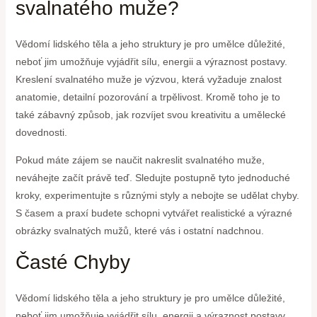
svalnatého muže?
Vědomí lidského těla a jeho struktury je pro umělce důležité,
neboť jim umožňuje vyjádřit sílu, energii a výraznost postavy.
Kreslení svalnatého muže je výzvou, která vyžaduje znalost
anatomie, detailní pozorování a trpělivost. Kromě toho je to
také zábavný způsob, jak rozvíjet svou kreativitu a umělecké
dovednosti.
Pokud máte zájem se naučit nakreslit svalnatého muže,
neváhejte začít právě teď. Sledujte postupně tyto jednoduché
kroky, experimentujte s různými styly a nebojte se udělat chyby.
S časem a praxí budete schopni vytvářet realistické a výrazné
obrázky svalnatých mužů, které vás i ostatní nadchnou.
Časté Chyby
Vědomí lidského těla a jeho struktury je pro umělce důležité,
neboť jim umožňuje vyjádřit sílu, energii a výraznost postavy.