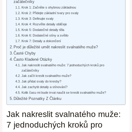
začátečníky
Krok 1: Začněte s ohybnou základnou
Krok 2: Přidejte základní tvary pro svaly
Krok 3: Definujte svaly
Krok 4: Rozviňte detaily obličeje
Krok 5: Dodatečné detaily těla
Krok 6: Dodatečné stíny a světlo
Krok 7: Detaily a dokončení
Proč je důležité umět nakreslit svalnatého muže?
Časté Chyby
Často Kladené Otázky
Jak nakreslit svalnatého muže: 7 jednoduchých kroků pro
začátečníky
Jak začít kreslit svalnatého muže?
Jak přidat svaly do kresby?
Jak zachytit detaily a stínování?
Kolik času mi bude trvat naučit se kreslit svalnatého muže?
Důležité Poznatky Z Článku
Jak nakreslit svalnatého muže:
7 jednoduchých kroků pro