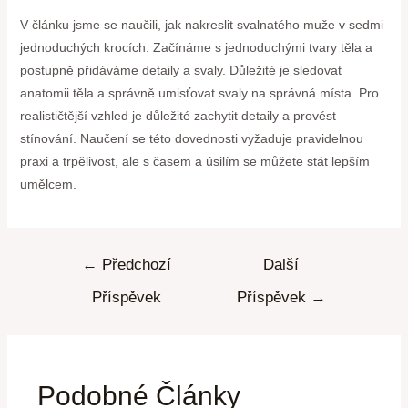
V článku jsme se naučili, jak nakreslit svalnatého muže v sedmi
jednoduchých krocích. Začínáme s jednoduchými tvary těla a
postupně přidáváme detaily a svaly. Důležité je sledovat
anatomii těla a správně umisťovat svaly na správná místa. Pro
realističtější vzhled je důležité zachytit detaily a provést
stínování. Naučení se této dovednosti vyžaduje pravidelnou
praxi a trpělivost, ale s časem a úsilím se můžete stát lepším
umělcem.
←
Předchozí
Další
Příspěvek
Příspěvek
→
Podobné Články