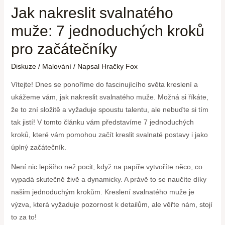
Jak nakreslit svalnatého
muže: 7 jednoduchých kroků
pro začátečníky
Diskuze
/
Malování
/ Napsal
Hračky Fox
Vítejte! Dnes se ponoříme do fascinujícího světa kreslení a
ukážeme vám, jak nakreslit svalnatého muže. Možná si říkáte,
že to zní složitě a vyžaduje spoustu talentu, ale nebuďte si tím
tak jistí! V tomto článku vám představíme 7 jednoduchých
kroků, které vám pomohou začít kreslit svalnaté postavy i jako
úplný začátečník.
Není nic lepšího než pocit, když na papíře vytvoříte něco, co
vypadá skutečně živě a dynamicky. A právě to se naučíte díky
našim jednoduchým krokům. Kreslení svalnatého muže je
výzva, která vyžaduje pozornost k detailům, ale věřte nám, stojí
to za to!