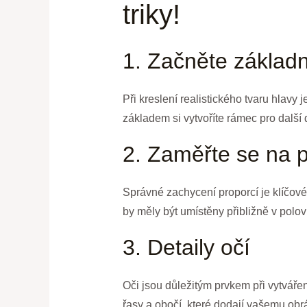
triky!
1. Začněte základn
Při kreslení realistického tvaru hlavy j
základem si vytvoříte rámec pro další d
2. Zaměřte se na 
Správné zachycení proporcí je klíčové
by měly být umístěny přibližně v polo
3. Detaily očí
Oči jsou důležitým prvkem při vytváření
řasy a obočí, které dodají vašemu obrá