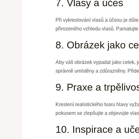
7. Vlasy a účes
Při vykreslování vlasů a účesu je důlež
přirozeného vzhledu vlasů. Pamatujte 
8. Obrázek jako ce
Aby váš obrázek vypadal jako celek, je
správně umístěny a zdůrazněny. Přidej
9. Praxe a trpělivo
Kreslení realistického tvaru hlavy vyž
pokusem se zlepšujte a objevujte vlast
10. Inspirace a uč