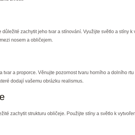
 důležité zachytit jeho tvar a stínování. Využijte světlo a stíny k
d mezi nosem a obličejem.
a tvar a proporce. Věnujte pozornost tvaru horního a dolního rtu a 
, které dodají vašemu obrázku realismus.
je
ežité zachytit strukturu obličeje. Použijte stíny a světlo k vytvo