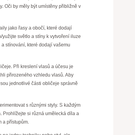
. Oči by měly být umístěny přibližně v
ily jako řasy a obočí, které dodají
yužijte světlo a stíny k vytvoření iluze
h a stínování, které dodají vašemu
ičeje. Při kreslení vlasů a účesu je
sáhli přirozeného vzhledu vlasů. Aby
jsou jednotlivé části obličeje správně
perimentovat s různými styly. S každým
. Prohlížejte si různá umělecká díla a
m a přístupům.