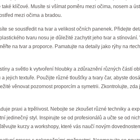
 také klíčové. Musíte si všímat poměru mezi očima, nosem a ústy
rostřed mezi očima a bradou.
te se soustředit na tvar a velikost očních panenek. Přidejte deta
astického tvaru nosu je důležité zachytit jeho tvar a stínování. V
aměřte na tvar a proporce. Pamatujte na detaily jako rýhy na rtec
 stíny a světlo k vytvoření hloubky a zdůraznění různých částí obl
 a jejich textuře. Použijte různé tloušťky a tvary čar, abyste do
ežité věnovat pozornost proporcím a symetrii. Zkontrolujte, zda 
aduje praxi a trpělivost. Nebojte se zkoušet různé techniky a ex
í jedinečný styl. Inspirujte se od profesionálů a učte se od nich
avštěvujte kurzy a workshopy, které vás naučí novým dovednoste