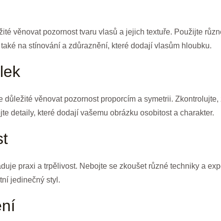
ité věnovat pozornost tvaru vlasů a jejich textuře. Použijte různ
také na stínování a zdůraznění, které dodají vlasům hloubku.
lek
 důležité věnovat pozornost proporcím a symetrii. Zkontrolujte, z
te detaily, které dodají vašemu obrázku osobitost a charakter.
st
aduje praxi a trpělivost. Nebojte se zkoušet různé techniky a ex
ní jedinečný styl.
ení