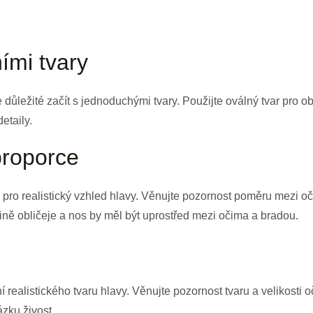
ími tvary
e důležité začít s jednoduchými tvary. Použijte oválný tvar pro ob
etaily.
proporce
 pro realistický vzhled hlavy. Věnujte pozornost poměru mezi oč
vině obličeje a nos by měl být uprostřed mezi očima a bradou.
 realistického tvaru hlavy. Věnujte pozornost tvaru a velikosti 
zku živost.