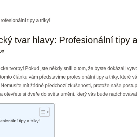
cký tvar hlavy: Profesionální tipy a 
ox
cké tvorby! Pokud jste někdy snili o tom, že byste dokázali vytvoř
 tomto článku vám představíme profesionální tipy a triky, kter
lů. Nemusíte mít žádné předchozí zkušenosti, protože naše post
k a otevřete si dveře do světa umění, který vás bude nadchovávat
esionální tipy a triky!