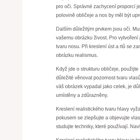
pro oči. Správné zachycení proporcí je
polovině obličeje a nos by měl být up
Dalším důležitým prvkem jsou oči. Musí
vašemu obrázku živost. Pro vytvoření pl
tvaru nosu. Při kreslení úst a rtů se z
obrázku realismus.
Když jde o strukturu obličeje, použijte
důležité věnovat pozornost tvaru vlasů
váš obrázek vypadal jako celek, je důl
umístěny a zdůrazněny.
Kreslení realistického tvaru hlavy vyž
pokusem se zlepšujte a objevujte vlastn
studujte techniky, které používají. N