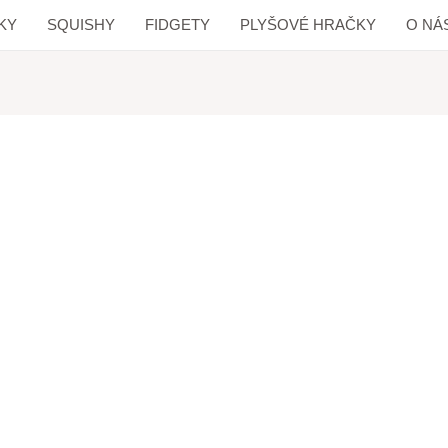
KY
SQUISHY
FIDGETY
PLYŠOVÉ HRAČKY
O NÁ