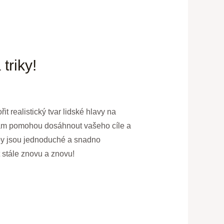
triky!
it realistický tvar lidské hlavy na
é vám pomohou dosáhnout vašeho cíle a
upy jsou jednoduché a snadno
 stále znovu a znovu!