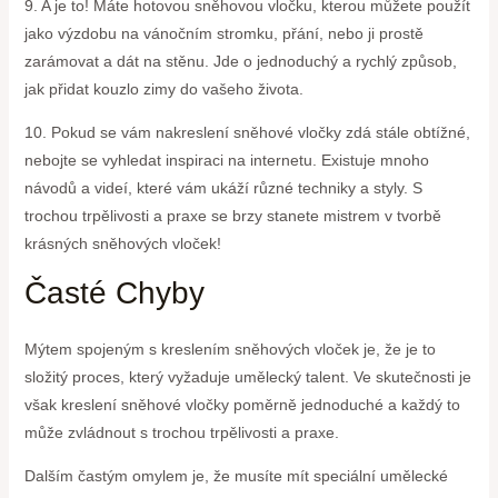
9. A je to! Máte hotovou sněhovou vločku, kterou můžete použít
jako výzdobu na vánočním stromku, přání, nebo ji prostě
zarámovat a dát na stěnu. Jde o jednoduchý a rychlý způsob,
jak přidat kouzlo zimy do vašeho života.
10. Pokud se vám nakreslení sněhové vločky zdá stále obtížné,
nebojte se vyhledat inspiraci na internetu. Existuje mnoho
návodů a videí, které vám ukáží různé techniky a styly. S
trochou trpělivosti a praxe se brzy stanete mistrem v tvorbě
krásných sněhových vloček!
Časté Chyby
Mýtem spojeným s kreslením sněhových vloček je, že je to
složitý proces, který vyžaduje umělecký talent. Ve skutečnosti je
však kreslení sněhové vločky poměrně jednoduché a každý to
může zvládnout s trochou trpělivosti a praxe.
Dalším častým omylem je, že musíte mít speciální umělecké