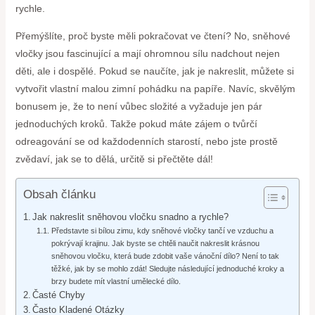
rychle.
Přemýšlíte, proč byste měli pokračovat ve čtení? No, sněhové
vločky jsou fascinující a mají ohromnou sílu nadchout nejen
děti, ale i dospělé. Pokud se naučíte, jak je nakreslit, můžete si
vytvořit vlastní malou zimní pohádku na papíře. Navíc, skvělým
bonusem je, že to není vůbec složité a vyžaduje jen pár
jednoduchých kroků. Takže pokud máte zájem o tvůrčí
odreagování se od každodenních starostí, nebo jste prostě
zvědaví, jak se to dělá, určitě si přečtěte dál!
Obsah článku
Jak nakreslit sněhovou vločku snadno a rychle?
Představte si bílou zimu, kdy sněhové vločky tančí ve vzduchu a
pokrývají krajinu. Jak byste se chtěli naučit nakreslit krásnou
sněhovou vločku, která bude zdobit vaše vánoční dílo? Není to tak
těžké, jak by se mohlo zdát! Sledujte následující jednoduché kroky a
brzy budete mít vlastní umělecké dílo.
Časté Chyby
Často Kladené Otázky