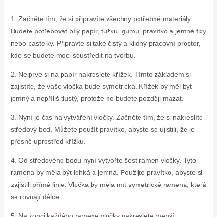
1. Začněte tím, že si připravíte všechny potřebné materiály.
Budete potřebovat bílý papír, tužku, gumu, pravítko a jemné fixy
nebo pastelky. Připravte si také čistý a klidný pracovní prostor,
kde se budete moci soustředit na tvorbu.
2. Nejprve si na papír nakreslete křížek. Tímto základem si
zajistíte, že vaše vločka bude symetrická. Křížek by měl být
jemný a nepříliš tlustý, protože ho budete později mazat.
3. Nyní je čas na vytváření vločky. Začněte tím, že si nakreslíte
středový bod. Můžete použít pravítko, abyste se ujistili, že je
přesně uprostřed křížku.
4. Od středového bodu nyní vytvořte šest ramen vločky. Tyto
ramena by měla být lehká a jemná. Použijte pravítko, abyste si
zajistili přímé linie. Vločka by měla mít symetrické ramena, která
se rovnají délce.
5. Na konci každého ramene vločky nakreslete menší