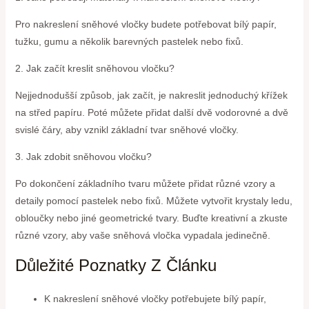
Pro nakreslení sněhové vločky budete potřebovat bílý papír,
tužku, gumu a několik barevných pastelek nebo fixů.
2. Jak začít kreslit sněhovou vločku?
Nejjednodušší způsob, jak začít, je nakreslit jednoduchý křížek
na střed papíru. Poté můžete přidat další dvě vodorovné a dvě
svislé čáry, aby vznikl základní tvar sněhové vločky.
3. Jak zdobit sněhovou vločku?
Po dokončení základního tvaru můžete přidat různé vzory a
detaily pomocí pastelek nebo fixů. Můžete vytvořit krystaly ledu,
obloučky nebo jiné geometrické tvary. Buďte kreativní a zkuste
různé vzory, aby vaše sněhová vločka vypadala jedinečně.
Důležité Poznatky Z Článku
K nakreslení sněhové vločky potřebujete bílý papír,