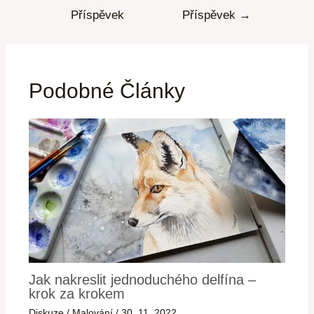
Příspěvek
Příspěvek
→
Podobné Články
Jak nakreslit jednoduchého delfína –
krok za krokem
Diskuze
/
Malování
/
30. 11. 2022