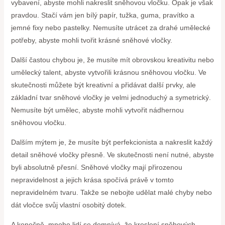
vybavení, abyste mohli nakreslit sněhovou vločku. Opak je však
pravdou. Stačí vám jen bílý papír, tužka, guma, pravítko a
jemné fixy nebo pastelky. Nemusíte utrácet za drahé umělecké
potřeby, abyste mohli tvořit krásné sněhové vločky.
Další častou chybou je, že musíte mít obrovskou kreativitu nebo
umělecký talent, abyste vytvořili krásnou sněhovou vločku. Ve
skutečnosti můžete být kreativní a přidávat další prvky, ale
základní tvar sněhové vločky je velmi jednoduchý a symetrický.
Nemusíte být umělec, abyste mohli vytvořit nádhernou
sněhovou vločku.
Dalším mýtem je, že musíte být perfekcionista a nakreslit každý
detail sněhové vločky přesně. Ve skutečnosti není nutné, abyste
byli absolutně přesní. Sněhové vločky mají přirozenou
nepravidelnost a jejich krása spočívá právě v tomto
nepravidelném tvaru. Takže se nebojte udělat malé chyby nebo
dát vločce svůj vlastní osobitý dotek.
A konečně, mnoho lidí se domnívá, že kreslení sněhových