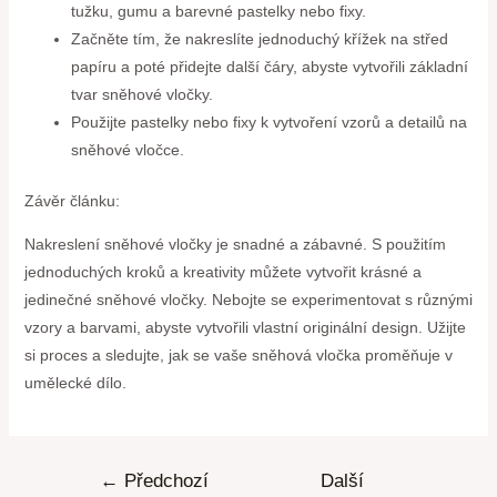
tužku, gumu a barevné pastelky nebo fixy.
Začněte tím, že nakreslíte jednoduchý křížek na střed
papíru a poté přidejte další čáry, abyste vytvořili základní
tvar sněhové vločky.
Použijte pastelky nebo fixy k vytvoření vzorů a detailů na
sněhové vločce.
Závěr článku:
Nakreslení sněhové vločky je snadné a zábavné. S použitím
jednoduchých kroků a kreativity můžete vytvořit krásné a
jedinečné sněhové vločky. Nebojte se experimentovat s různými
vzory a barvami, abyste vytvořili vlastní originální design. Užijte
si proces a sledujte, jak se vaše sněhová vločka proměňuje v
umělecké dílo.
←
Předchozí
Další