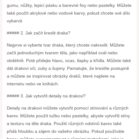
gumu, nůžky, lepicí pásku a barevné fixy nebo pastelky. Můžete
také použít akrylové nebo vodové barvy, pokud chcete své dílo
vybarvit.
##### 2. Jak začít kreslit draka?
Nejprve si vyberte tvar draka, který chcete nakreslit. Můžete
začít jednoduchým tvarem těla, jako například ovál nebo
obdélník. Poté přidejte hlavu, ocas, tlapky a křídla. Můžete také
dát drakovi oči, zuby a šupiny. Pamatujte, že kreslíte postupně
a můžete se inspirovat obrázky draků, které najdete na
internetu nebo ve knihách.
##### 3. Jak vytvořit detaily na drakovi?
Detaily na drakovi můžete vytvořit pomocí stínování a různých
barev. Můžete použít tužku nebo pastelky, abyste vytvořili stíny
a texturu na těle draka. Použití různých odstínů barev také
přidá hloubku a zájem do vašeho obrázku. Pokud používáte