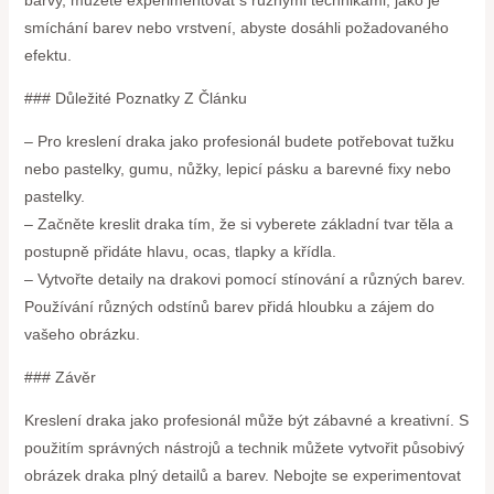
barvy, můžete experimentovat s různými technikami, jako je
smíchání barev nebo vrstvení, abyste dosáhli požadovaného
efektu.
### Důležité Poznatky Z Článku
– Pro kreslení draka jako profesionál budete potřebovat tužku
nebo pastelky, gumu, nůžky, lepicí pásku a barevné fixy nebo
pastelky.
– Začněte kreslit draka tím, že si vyberete základní tvar těla a
postupně přidáte hlavu, ocas, tlapky a křídla.
– Vytvořte detaily na drakovi pomocí stínování a různých barev.
Používání různých odstínů barev přidá hloubku a zájem do
vašeho obrázku.
### Závěr
Kreslení draka jako profesionál může být zábavné a kreativní. S
použitím správných nástrojů a technik můžete vytvořit působivý
obrázek draka plný detailů a barev. Nebojte se experimentovat