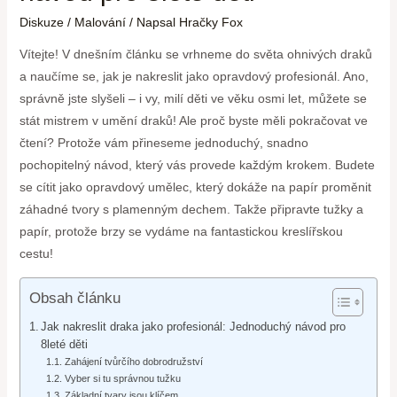
Diskuze
/
Malování
/ Napsal
Hračky Fox
Vítejte! V dnešním článku se vrhneme do světa ohnivých draků
a naučíme se, jak je nakreslit jako opravdový profesionál. Ano,
správně jste slyšeli – i vy, milí děti ve věku osmi let, můžete se
stát mistrem v umění draků! Ale proč byste měli pokračovat ve
čtení? Protože vám přineseme jednoduchý, snadno
pochopitelný návod, který vás provede každým krokem. Budete
se cítit jako opravdový umělec, který dokáže na papír proměnit
záhadné tvory s plamenným dechem. Takže připravte tužky a
papír, protože brzy se vydáme na fantastickou kreslířskou
cestu!
Obsah článku
Jak nakreslit draka jako profesionál: Jednoduchý návod pro
8leté děti
Zahájení tvůrčího dobrodružství
Vyber si tu správnou tužku
Základní tvary jsou klíčem