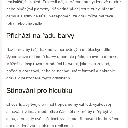
realističtější vzhled. Zakresli oči, které mohou být ledově modré
nebo plněnými plameny. Následně přidej ostré zuby, hřbetní
ostny a šupiny na kůži. Nezapomeň, že drak může mít také
rohy nebo chapadla!
Přichází na řadu barvy
Bez barev by tvůj drak nebyl opravdovým uměleckým dílem.
Vyber si své oblíbené barvy a pomalu přidej do svého obrázku.
Můžeš se inspirovat přírodními barvami, jako jsou zelená,
hnědá a oranžová, nebo se nechat unést fantazií a nakreslit
draka v pestrobarevných odstínech.
Stínování pro hloubku
Chceš-li, aby tvůj drak měl trojrozměrný vzhled, vyzkoušej
stínování. Ztmavuj jednotlivé části těla, které by měly být ve
stínu, a nech ty světlejší části vyniknout. Stínování bude tvému
drakovi dodávat hloubku a realismus.