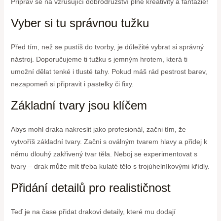
Připrav se na vzrušující dobrodružství plné kreativity a fantazie!
Vyber si tu správnou tužku
Před tím, než se pustíš do tvorby, je důležité vybrat si správný
nástroj. Doporučujeme ti tužku s jemným hrotem, která ti
umožní dělat tenké i tlusté tahy. Pokud máš rád pestrost barev,
nezapomeň si připravit i pastelky či fixy.
Základní tvary jsou klíčem
Abys mohl draka nakreslit jako profesionál, začni tím, že
vytvoříš základní tvary. Začni s oválným tvarem hlavy a přidej k
němu dlouhý zakřivený tvar těla. Neboj se experimentovat s
tvary – drak může mít třeba kulaté tělo s trojúhelníkovými křídly.
Přidání detailů pro realističnost
Teď je na čase přidat drakovi detaily, které mu dodají