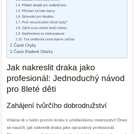
Přidání detailů pro realističnost
Přichází na řadu barvy
Stínování pro hloubku
Proč nevyzkoušet různé styly?
Začni svou vlastní dračí sbírku
Nepřestávej se zdokonalovat
Tvá umělecká cesta teprve začíná
Časté Chyby
Často Kladené Otázky
Jak nakreslit draka jako
profesionál: Jednoduchý návod
pro 8leté děti
Zahájení tvůrčího dobrodružství
Vítáme tě v tvém prvním kroku k uměleckému mistrovství! Dnes
se naučíš, jak nakreslit draka jako opravdový profesionál.