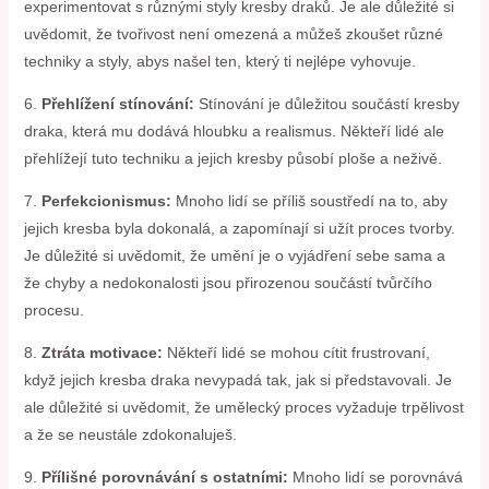
experimentovat s různými styly kresby draků. Je ale důležité si
uvědomit, že tvořivost není omezená a můžeš zkoušet různé
techniky a styly, abys našel ten, který ti nejlépe vyhovuje.
6.
Přehlížení stínování:
Stínování je důležitou součástí kresby
draka, která mu dodává hloubku a realismus. Někteří lidé ale
přehlížejí tuto techniku a jejich kresby působí ploše a neživě.
7.
Perfekcionismus:
Mnoho lidí se příliš soustředí na to, aby
jejich kresba byla dokonalá, a zapomínají si užít proces tvorby.
Je důležité si uvědomit, že umění je o vyjádření sebe sama a
že chyby a nedokonalosti jsou přirozenou součástí tvůrčího
procesu.
8.
Ztráta motivace:
Někteří lidé se mohou cítit frustrovaní,
když jejich kresba draka nevypadá tak, jak si představovali. Je
ale důležité si uvědomit, že umělecký proces vyžaduje trpělivost
a že se neustále zdokonaluješ.
9.
Přílišné porovnávání s ostatními:
Mnoho lidí se porovnává