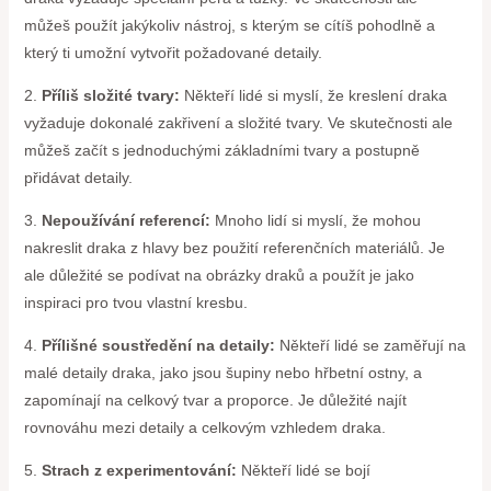
můžeš použít jakýkoliv nástroj, s kterým se cítíš pohodlně a
který ti umožní vytvořit požadované detaily.
2.
Příliš složité tvary:
Někteří lidé si myslí, že kreslení draka
vyžaduje dokonalé zakřivení a složité tvary. Ve skutečnosti ale
můžeš začít s jednoduchými základními tvary a postupně
přidávat detaily.
3.
Nepoužívání referencí:
Mnoho lidí si myslí, že mohou
nakreslit draka z hlavy bez použití referenčních materiálů. Je
ale důležité se podívat na obrázky draků a použít je jako
inspiraci pro tvou vlastní kresbu.
4.
Přílišné soustředění na detaily:
Někteří lidé se zaměřují na
malé detaily draka, jako jsou šupiny nebo hřbetní ostny, a
zapomínají na celkový tvar a proporce. Je důležité najít
rovnováhu mezi detaily a celkovým vzhledem draka.
5.
Strach z experimentování:
Někteří lidé se bojí