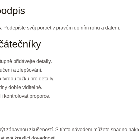
odpis
Podepište svůj portrét v pravém dolním rohu a datem.
ačátečníky
upně přidávejte detaily.
 učení a zlepšování.
 tvrdou tužku pro detaily.
íny dobře viditelné.
li kontrolovat proporce.
ýt zábavnou zkušeností. S tímto návodem můžete snadno nakres
t své kreslící dovednosti.