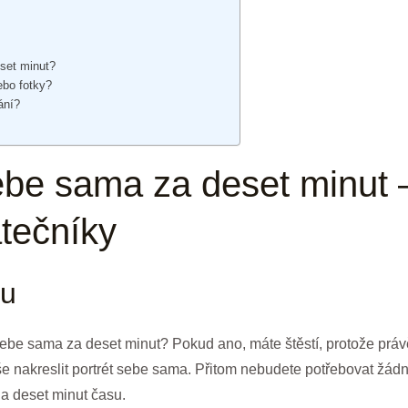
eset minut?
ebo fotky?
ání?
sebe sama za deset minut
tečníky
du
sebe sama za deset minut? Pokud ano, máte štěstí, protože právě
e nakreslit portrét sebe sama. Přitom nebudete potřebovat žádn
a a deset minut času.