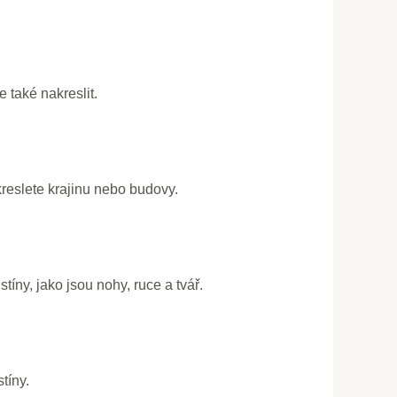
 také nakreslit.
kreslete krajinu nebo budovy.
íny, jako jsou nohy, ruce a tvář.
tíny.