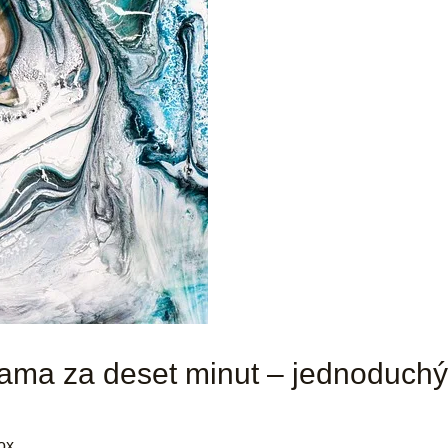
sama za deset minut – jednoduch
ox