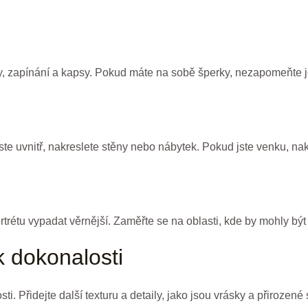
líky, zapínání a kapsy. Pokud máte na sobě šperky, nezapomeňte je
ste uvnitř, nakreslete stěny nebo nábytek. Pokud jste venku, na
étu vypadat věrnější. Zaměřte se na oblasti, kde by mohly být st
k dokonalosti
. Přidejte další texturu a detaily, jako jsou vrásky a přirozené s