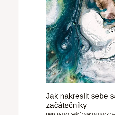
Jak nakreslit sebe 
začátečníky
Diskuze
/
Malování
/ Napsal
Hračky F