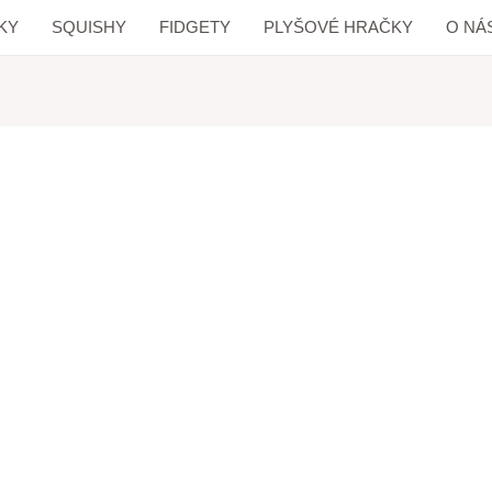
KY
SQUISHY
FIDGETY
PLYŠOVÉ HRAČKY
O NÁ