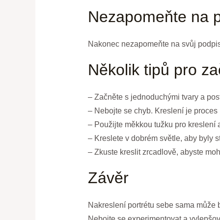
Nezapomeňte na p
Nakonec nezapomeňte na svůj podpis. 
Několik tipů pro z
– Začněte s jednoduchými tvary a post
– Nebojte se chyb. Kreslení je proces
– Použijte měkkou tužku pro kreslení a
– Kreslete v dobrém světle, aby byly st
– Zkuste kreslit zrcadlově, abyste moh
Závěr
Nakreslení portrétu sebe sama může b
Nebojte se experimentovat a vylepšova