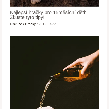
Nejlepší hračky pro 15měsíční děti:
Zkuste tyto tipy!
Diskuze
/
Hračky
/
2. 12. 2022