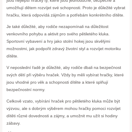
jsou nejlepší hračky ty, které jsou jednoduché, bezpečné a
umožňují dětem rozvíjet své schopnosti. Proto je důležité vybrat
hračku, která odpovídá zájmům a potřebám konkrétního dítěte.
Je také důležité, aby rodiče nezapomínali na důležitost
venkovního pohybu a aktivit pro svého pětiletého kluka.
Sportovní vybavení a hry jako stolní hokej jsou skvělými
možnostmi, jak podpořit zdravý životní styl a rozvíjet motoriku
dítěte.
V neposlední řadě je důležité, aby rodiče dbali na bezpečnost
svých dětí při výběru hraček. Vždy by měli vybírat hračky, které
jsou vhodné pro věk a schopnosti dítěte a které splňují
bezpečnostní normy.
Celkově vzato, vybírání hraček pro pětiletého kluka může být
výzvou, ale s dobrým výběrem mohou hračky pomoci rozvíjet
dítěti různé dovednosti a zájmy, a umožnit mu užít si hodiny
zábavy.