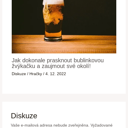
Jak dokonale prasknout bublinkovou
žvýkačku a zaujmout své okolí!
Diskuze
/
Hračky
/
4. 12. 2022
Diskuze
Vaše e-mailová adresa nebude zveřejněna.
Vyžadované