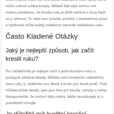
může ovlivnit vzhled kresby. Někteří lidé také mohou mít
mylnou představu, že kresba ruky je příliš obtížná a že je lepší
se jí vyhnout. To však není pravda, protože s dostatečnou praxí
a trpělivostí může každý zvládnout nakreslit realistickou ruku.
Často Kladené Otázky
Jaký je nejlepší způsob, jak začít
kreslit ruku?
Pro začátečníky je nejlepší začít s jednoduchými tvary a
postupně přidávat detaily. Můžete začít kreslením základního
tvaru ruky, tj. obdélníku pro dlaně a kruhu pro kloub prstů. Poté
můžete přidat detaily, jako jsou linie pro klouby, záhyby a nehty.
Nezapomeňte, že cvičení dělá mistra, takže nevzdávejte to a
pravidelně trénujte.
Je důležité mít kvalitní kreslící