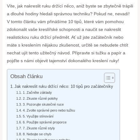
Víte, jak nakreslit ruku držící něco, aniž byste se zbytečně trápili
a dlouhé hodiny hledali správnou techniku? Pokud ne, nevadí!
V tomto článku vám přinášíme 10 tipů, které vám pomohou
zdokonalit vaše kreslířské schopnosti a naučit se nakreslit
realistickou ruku držící předmět. Ať už jste začátečník nebo
máte s kreslením nějakou zkušenost, určitě se nebudete chtít
nechat ujít tento užitečný návod. Připravte si tužku a papír a
pojďte s námi objevit tajemství dokonalého kreslení ruky!
Obsah článku
Jak nakreslit ruku držící něco: 10 tipů pro začátečníky
1. Začněte základy
2. Zkuste různé polohy
3. Pozorujte skutečné ruce
4. Zvolte správné pero nebo tužku
5. Využijte stínování
6. Použijte správné proporce
7. Zkuste různé styly
8. Nebojte se chyb
9. Zkuste kreslit ruce v pohybu