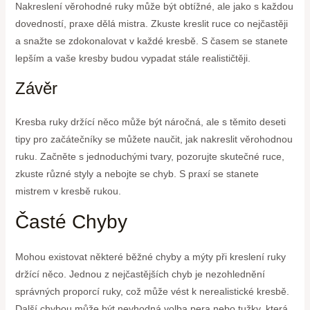
Nakreslení věrohodné ruky může být obtížné, ale jako s každou
dovedností, praxe dělá mistra. Zkuste kreslit ruce co nejčastěji
a snažte se zdokonalovat v každé kresbě. S časem se stanete
lepším a vaše kresby budou vypadat stále realističtěji.
Závěr
Kresba ruky držící něco může být náročná, ale s těmito deseti
tipy pro začátečníky se můžete naučit, jak nakreslit věrohodnou
ruku. Začněte s jednoduchými tvary, pozorujte skutečné ruce,
zkuste různé styly a nebojte se chyb. S praxí se stanete
mistrem v kresbě rukou.
Časté Chyby
Mohou existovat některé běžné chyby a mýty při kreslení ruky
držící něco. Jednou z nejčastějších chyb je nezohlednění
správných proporcí ruky, což může vést k nerealistické kresbě.
Další chybou může být nevhodná volba pera nebo tužky, která