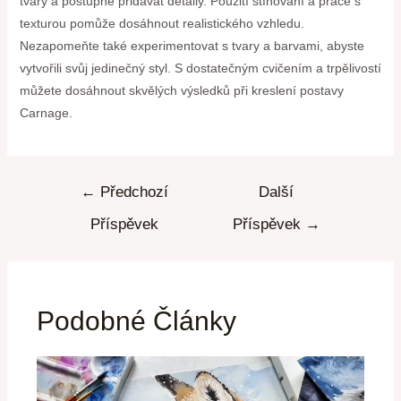
tvary a postupně přidávat detaily. Použití stínování a práce s
texturou pomůže dosáhnout realistického vzhledu.
Nezapomeňte také experimentovat s tvary a barvami, abyste
vytvořili svůj jedinečný styl. S dostatečným cvičením a trpělivostí
můžete dosáhnout skvělých výsledků při kreslení postavy
Carnage.
←
Předchozí
Další
Příspěvek
Příspěvek
→
Podobné Články