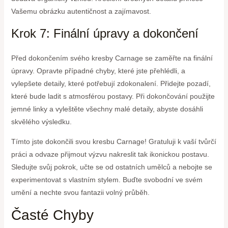
Vašemu obrázku autentičnost a zajímavost.
Krok 7: Finální úpravy a dokončení
Před dokončením svého kresby Carnage se zaměřte na finální
úpravy. Opravte případné chyby, které jste přehlédli, a
vylepšete detaily, které potřebují zdokonalení. Přidejte pozadí,
které bude ladit s atmosférou postavy. Při dokončování použijte
jemné linky a vyleštěte všechny malé detaily, abyste dosáhli
skvělého výsledku.
Tímto jste dokončili svou kresbu Carnage! Gratuluji k vaší tvůrčí
práci a odvaze přijmout výzvu nakreslit tak ikonickou postavu.
Sledujte svůj pokrok, učte se od ostatních umělců a nebojte se
experimentovat s vlastním stylem. Buďte svobodní ve svém
umění a nechte svou fantazii volný průběh.
Časté Chyby