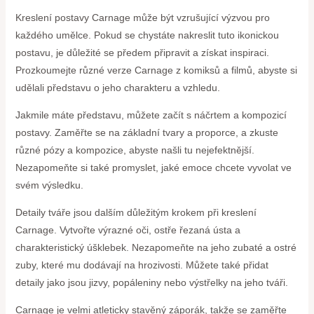
Kreslení postavy Carnage může být vzrušující výzvou pro
každého umělce. Pokud se chystáte nakreslit tuto ikonickou
postavu, je důležité se předem připravit a získat inspiraci.
Prozkoumejte různé verze Carnage z komiksů a filmů, abyste si
udělali představu o jeho charakteru a vzhledu.
Jakmile máte představu, můžete začít s náčrtem a kompozicí
postavy. Zaměřte se na základní tvary a proporce, a zkuste
různé pózy a kompozice, abyste našli tu nejefektnější.
Nezapomeňte si také promyslet, jaké emoce chcete vyvolat ve
svém výsledku.
Detaily tváře jsou dalším důležitým krokem při kreslení
Carnage. Vytvořte výrazné oči, ostře řezaná ústa a
charakteristický úšklebek. Nezapomeňte na jeho zubaté a ostré
zuby, které mu dodávají na hrozivosti. Můžete také přidat
detaily jako jsou jizvy, popáleniny nebo výstřelky na jeho tváři.
Carnage je velmi atleticky stavěný záporák, takže se zaměřte