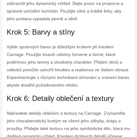
zdůraznili jeho dynamický vzhled. Dejte pozor na proporce a
správné umístění končetin. Použijte silné a krátké linky, aby
jeho postava vypadala pevně a silně.
Krok 5: Barvy a stíny
Výběr správných barev je důležitým krokem při kreslení
Carnage. Použijte tmavší odstíny červené a černé, které
podtrhnou jeho temný a zlověstný charakter. Přidání stínů a
odlesků pomůže vytvořit hloubku a realismus ve Vašem obraze.
Experimentujte s různými technikami stínování a vrstvení barev,
abyste dosáhli požadovaného efektu.
Krok 6: Detaily oblečení a textury
Nakreslete detaily oblečení a textury na Carnage. Zvýrazněte
jeho charakteristický kostým se všemi jeho záhyby, drápy a
proužky. Přidejte také texturu na jeho symbiotické tělo, která mu
dodává organický vzhled. Kreslení drobných detailů přinese