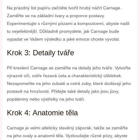
Na prázdný list papíru začněte tvořit hrubý náčrt Carnage.
Zaměřte se na základní tvary a proporce postavy.
Experimentujte s různými pózami a kompozicemi, abyste našli
tu nejefektnější. Důkladně promyslete, jak Carnage bude
vypadat ve Vašem výsledku a jaké emoce chcete vyvolat.
Krok 3: Detaily tváře
Při kreslení Carnage se zaměřte na detaily jeho tváře. Vytvořte
výrazné oči, ostře řezaná ústa a charakteristický úšklebek.
Nezapomeňte na jeho zubaté a ostré zuby, které dodávají jeho
postavě na hrozivosti. Přidejte také detaily jako jsou jizvy,
popáleniny nebo výstřelky na jeho tváři.
Krok 4: Anatomie těla
Carnage je velmi atleticky stavěný záporák, takže se zaměřte
na jeho svaly a anatomii těla. Vyzkoušejte různé pózy, abyste