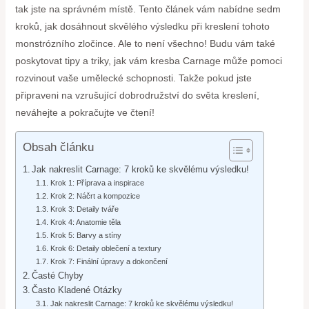
tak jste na správném místě. Tento článek vám nabídne sedm
kroků, jak dosáhnout skvělého výsledku při kreslení tohoto
monstrózního zločince. Ale to není všechno! Budu vám také
poskytovat tipy a triky, jak vám kresba Carnage může pomoci
rozvinout vaše umělecké schopnosti. Takže pokud jste
připraveni na vzrušující dobrodružství do světa kreslení,
neváhejte a pokračujte ve čtení!
Obsah článku
Jak nakreslit Carnage: 7 kroků ke skvělému výsledku!
Krok 1: Příprava a inspirace
Krok 2: Náčrt a kompozice
Krok 3: Detaily tváře
Krok 4: Anatomie těla
Krok 5: Barvy a stíny
Krok 6: Detaily oblečení a textury
Krok 7: Finální úpravy a dokončení
Časté Chyby
Často Kladené Otázky
Jak nakreslit Carnage: 7 kroků ke skvělému výsledku!