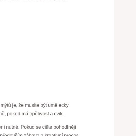
 mýtů je, že musíte být umělecky
ě, pokud má trpělivost a cvik.
í nutné. Pokud se cítíte pohodlněji
 především zábava a kreativní proces.