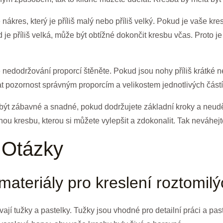
nákres, který je příliš malý nebo příliš velký. Pokud je vaše kre
d je příliš velká, může být obtížné dokončit kresbu včas. Proto je
 nedodržování proporcí štěněte. Pokud jsou nohy příliš krátké ne
at pozornost správným proporcím a velikostem jednotlivých částí
být zábavné a snadné, pokud dodržujete základní kroky a neudě
snou kresbu, kterou si můžete vylepšit a zdokonalit. Tak neváhejt
 Otázky
materiály pro kreslení roztomil
vají tužky a pastelky. Tužky jsou vhodné pro detailní práci a pas