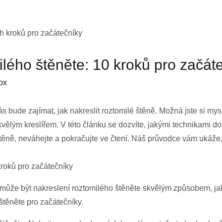
ilého štěněte: 10 kroků pro začát
ox
ás bude zajímat, jak nakreslit roztomilé štěně. Možná jste si mysle
kvělým kreslířem. V této článku se dozvíte, jakými technikami d
štěně, neváhejte a pokračujte ve čtení. Náš průvodce vám ukáže,
kroků pro začátečníky
může být nakreslení roztomilého štěněte skvělým způsobem, jak 
 štěněte pro začátečníky.