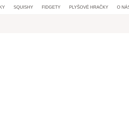
KY
SQUISHY
FIDGETY
PLYŠOVÉ HRAČKY
O NÁ