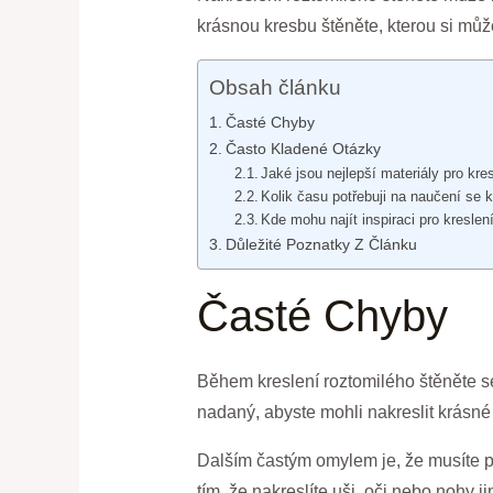
krásnou kresbu štěněte, kterou si může
Obsah článku
Časté Chyby
Často Kladené Otázky
Jaké jsou nejlepší materiály pro kre
Kolik času potřebuji na naučení se k
Kde mohu najít inspiraci pro kreslen
Důležité Poznatky Z Článku
Časté Chyby
Během kreslení roztomilého štěněte se
nadaný, abyste mohli nakreslit krásné 
Dalším častým omylem je, že musíte př
tím, že nakreslíte uši, oči nebo nohy