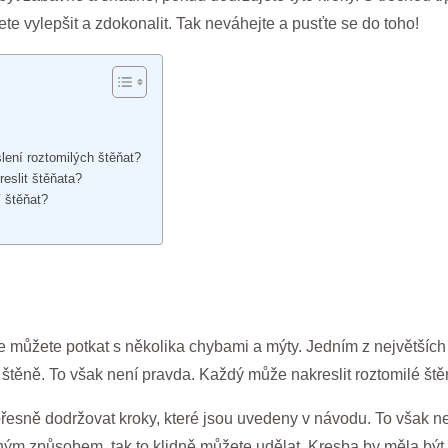
te vylepšit a zdokonalit. Tak neváhejte a pusťte se do toho!
slení roztomilých štěňat?
reslit štěňata?
í štěňat?
 můžete potkat s několika chybami a mýty. Jedním z největších
štěně. To však není pravda. Každý může nakreslit roztomilé štěn
esně dodržovat kroky, které jsou uvedeny v návodu. To však nen
 jiným způsobem, tak to klidně můžete udělat. Kresba by měla být