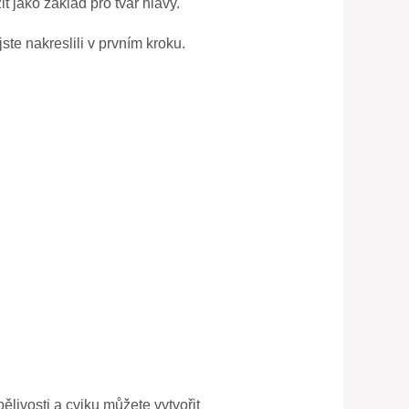
t jako základ pro tvar hlavy.
ste nakreslili v prvním kroku.
livosti a cviku můžete vytvořit