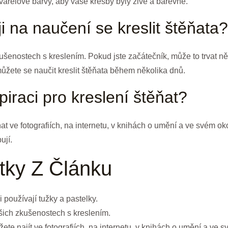
varelové barvy, aby vaše kresby byly živé a barevné.
i na naučení se kreslit štěňata?
šenostech s kreslením. Pokud jste začátečník, může to trvat něk
můžete se naučit kreslit štěňata během několika dnů.
iraci pro kreslení štěňat?
ňat ve fotografiích, na internetu, v knihách o umění a ve svém oko
ují.
tky Z Článku
i používají tužky a pastelky.
šich zkušenostech s kreslením.
žete najít ve fotografiích, na internetu, v knihách o umění a ve s