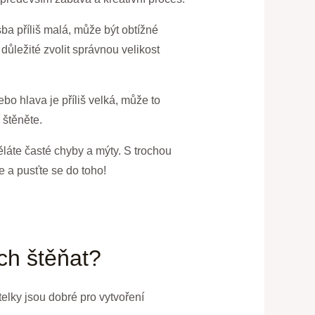
sba příliš malá, může být obtížné
 důležité zvolit správnou velikost
bo hlava je příliš velká, může to
 štěněte.
láte časté chyby a mýty. S trochou
e a pusťte se do toho!
ých štěňat?
telky jsou dobré pro vytvoření