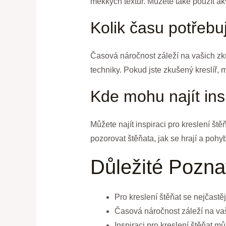
měkkých textur. Můžete také použít ak
Kolik času potřebuj
Časová náročnost záleží na vašich zku
techniky. Pokud jste zkušený kreslíř, 
Kde mohu najít insp
Můžete najít inspiraci pro kreslení ště
pozorovat štěňata, jak se hrají a pohyb
Důležité Pozna
Pro kreslení štěňat se nejčastěj
Časová náročnost záleží na va
Inspiraci pro kreslení štěňat mů