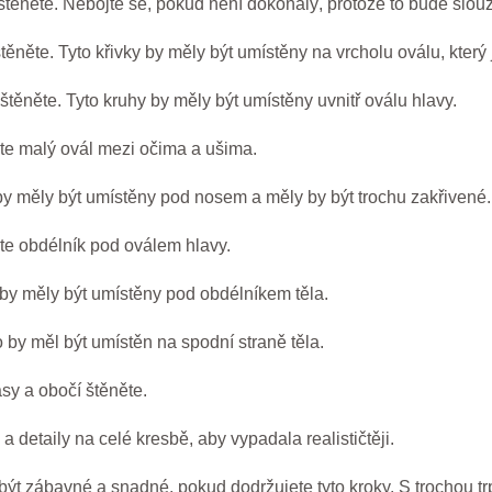
 štěněte. Nebojte se, pokud není dokonalý, protože to bude slouži
těněte. Tyto křivky by měly být umístěny na vrcholu oválu, který j
štěněte. Tyto kruhy by měly být umístěny uvnitř oválu hlavy.
ete malý ovál mezi očima a ušima.
 by měly být umístěny pod nosem a měly by být trochu zakřivené.
ete obdélník pod oválem hlavy.
 by měly být umístěny pod obdélníkem těla.
 by měl být umístěn na spodní straně těla.
asy a obočí štěněte.
 detaily na celé kresbě, aby vypadala realističtěji.
ýt zábavné a snadné, pokud dodržujete tyto kroky. S trochou trpě