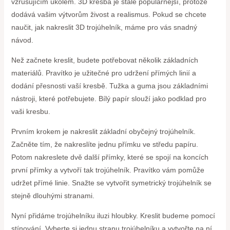
vzrušujícím úkolem. 3D kresba je stále populárnější, protože
dodává vašim výtvorům živost a realismus. Pokud se chcete
naučit, jak nakreslit 3D trojúhelník, máme pro vás snadný
návod.
Než začnete kreslit, budete potřebovat několik základních
materiálů. Pravítko je užitečné pro udržení přímých linií a
dodání přesnosti vaší kresbě. Tužka a guma jsou základními
nástroji, které potřebujete. Bílý papír slouží jako podklad pro
vaši kresbu.
Prvním krokem je nakreslit základní obyčejný trojúhelník.
Začněte tím, že nakreslíte jednu přímku ve středu papíru.
Potom nakreslete dvě další přímky, které se spojí na koncích
první přímky a vytvoří tak trojúhelník. Pravítko vám pomůže
udržet přímé linie. Snažte se vytvořit symetrický trojúhelník se
stejně dlouhými stranami.
Nyní přidáme trojúhelníku iluzi hloubky. Kreslit budeme pomocí
stínování. Vyberte si jednu stranu trojúhelníku a vytvořte na ní