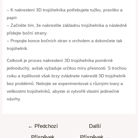
– K nakreslení 3D trojúhelníka potřebujete tužku, pravítko a
papír.
– Začněte tím, že nakreslíte základnu trojúhelníka a následně
přidejte boční strany.
– Propojte konce bočních stran s vrcholem a dokončete tak
trojúhelník.
Celkově je proces nakreslení 3D trojúhelníka poměrně
jednoduchý, avšak vyžaduje určitou míru přesnosti. S trochou
cviku a trpělivosti však brzy zvládnete nakreslit 3D trojúhelník
bez problémů. Nebojte se experimentovat s různými tvary a
velikostmi trojúhelníků, abyste si vytvořili vlastní jedinečné
návrhy.
←
Předchozí
Další
Příspěvek
Příspěvek
→