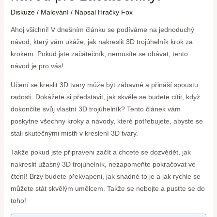
Diskuze
/
Malování
/ Napsal
Hračky Fox
Ahoj všichni! V dnešním článku se podíváme na jednoduchý
návod, který vám ukáže, jak nakreslit 3D trojúhelník krok za
krokem. Pokud jste začátečník, nemusíte se obávat, tento
návod je pro vás!
Učení se kreslit 3D tvary může být zábavné a přináší spoustu
radosti. Dokážete si představit, jak skvěle se budete cítit, když
dokončíte svůj vlastní 3D trojúhelník? Tento článek vám
poskytne všechny kroky a návody, které potřebujete, abyste se
stali skutečnými mistři v kreslení 3D tvary.
Takže pokud jste připraveni začít a chcete se dozvědět, jak
nakreslit úžasný 3D trojúhelník, nezapomeňte pokračovat ve
čtení! Brzy budete překvapeni, jak snadné to je a jak rychle se
můžete stát skvělým umělcem. Takže se nebojte a pusťte se do
toho!