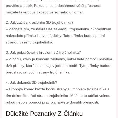
pravítko a papír. Pokud chcete dosáhnout větší přesnosti,
můžete také použít kosočtverec nebo úhloměr.
2. Jak začít s kreslením 3D trojúhelníka?
– Začněte tím, že nakreslíte základnu trojúhelníka. S pravítkem
nakreslete přímku libovolné délky. Tato přímka bude spodní
stranou vašeho trojúhelníka.
3. Jak pokračovat v kreslení 3D trojúhelníka?
– Z bodu, který je koncem základny, nakreslete pomocí pravítka
dvě přímky, které se setkají v jednom bodě. Tyto přímky budou
představovat boční strany trojúhelníka.
4. Jak dokončit 3D trojúhelník?
– Propojte konec každé boční strany s vrcholem trojúhelníka a
tím dokončíte třetí stranu trojúhelníka. Můžete to udělat volnou
rukou nebo s pomocí pravítka, abyste dosáhli přesnosti.
Důležité Poznatky Z Článku