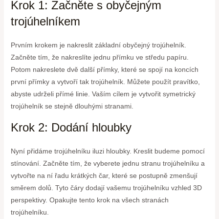
Krok 1: Začněte s obyčejným
trojúhelníkem
Prvním krokem je nakreslit základní obyčejný trojúhelník.
Začněte tím, že nakreslíte jednu přímku ve středu papíru.
Potom nakreslete dvě další přímky, které se spojí na koncích
první přímky a vytvoří tak trojúhelník. Můžete použít pravítko,
abyste udrželi přímé linie. Vaším cílem je vytvořit symetrický
trojúhelník se stejně dlouhými stranami.
Krok 2: Dodání hloubky
Nyní přidáme trojúhelníku iluzi hloubky. Kreslit budeme pomocí
stínování. Začněte tím, že vyberete jednu stranu trojúhelníku a
vytvořte na ní řadu krátkých čar, které se postupně zmenšují
směrem dolů. Tyto čáry dodají vašemu trojúhelníku vzhled 3D
perspektivy. Opakujte tento krok na všech stranách
trojúhelníku.