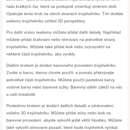
řadu krátkých čar, které se postupně zmenšují směrem dolů.
Opakujte tento krok na všech stranách trojúhelníku. Tím dodáte
vašemu trojúhelníku vzhled 3D perspektivy.
Pro další vrstvu realismu můžete přidat další detaily. Například
můžete přidat šrafování nebo stínování na jednotlivé strany
trojúhelníku. Můžete také přidat lesk nebo zvýraznění na
některé části trojúhelníku, aby vynikly.
Dalším krokem je dodání barevného provedení trojúhelníku.
Zvolte si barvu, kterou chcete použít, a pomalu překrývejte
jednotlivé části trojúhelníku. Můžete použít pastelové barvy,
vodové barvy nebo barevné tužky. Barevný výběr záleží na vás
a vaší kreativitě.
Posledním krokem je dodání dalších detailů a zdokonalení
vašeho 3D trojúhelníku. Můžete přidat stíny nebo lesk na
barevné provedení, abyste vytvořili ještě větší hloubku. Můžete
také vytvořit stínované pozadí, které bude trojúhelník vynikat.