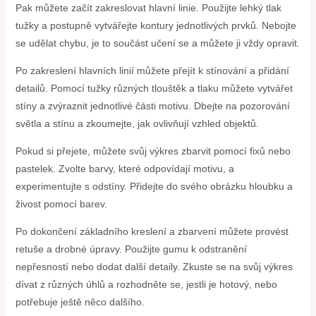
Pak můžete začít zakreslovat hlavní linie. Použijte lehký tlak
tužky a postupně vytvářejte kontury jednotlivých prvků. Nebojte
se udělat chybu, je to součást učení se a můžete ji vždy opravit.
Po zakreslení hlavních linií můžete přejít k stínování a přidání
detailů. Pomocí tužky různých tlouštěk a tlaku můžete vytvářet
stíny a zvýraznit jednotlivé části motivu. Dbejte na pozorování
světla a stínu a zkoumejte, jak ovlivňují vzhled objektů.
Pokud si přejete, můžete svůj výkres zbarvit pomocí fixů nebo
pastelek. Zvolte barvy, které odpovídají motivu, a
experimentujte s odstíny. Přidejte do svého obrázku hloubku a
živost pomocí barev.
Po dokončení základního kreslení a zbarvení můžete provést
retuše a drobné úpravy. Použijte gumu k odstranění
nepřesností nebo dodat další detaily. Zkuste se na svůj výkres
dívat z různých úhlů a rozhodněte se, jestli je hotový, nebo
potřebuje ještě něco dalšího.