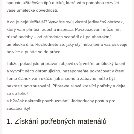
spoustu užitečných tipů a triků, které vám pomohou rozvíjet
vaše umělecké dovednosti.
A co je nejdůležitější? Vytvoříte svůj vlastní jedinečný obrázek,
který vám přináší radost a inspiraci. Povzbuzování může mít
různé podoby – od přírodních scenérií až po abstraktní
umělecká díla. Rozhodněte se, jaký styl nebo téma vás oslovuje
nejvíce a pusťte se do práce!
Takže, pokud jste připraveni objevit svůj vnitřní umělecký talent
a vytvořit něco ohromujícího, nezapomeňte pokračovat v čtení.
Tento článek vám ukáže, jak snadné a zábavné může být
nakreslit povzbuzování. Připravte si své kreslící potřeby a dejte
se do toho!
< h2>Jak nakreslit povzbuzování: Jednoduchý postup pro
začátečníky!
1. Získání potřebných materiálů