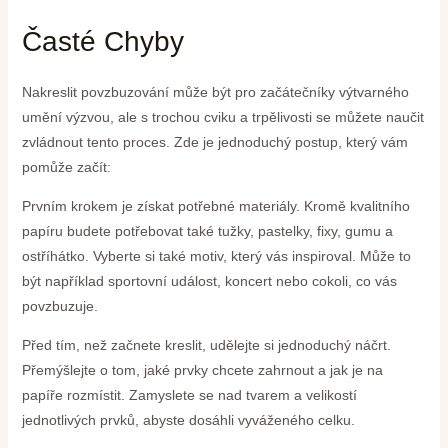
Časté Chyby
Nakreslit povzbuzování může být pro začátečníky výtvarného
umění výzvou, ale s trochou cviku a trpělivosti se můžete naučit
zvládnout tento proces. Zde je jednoduchý postup, který vám
pomůže začít:
Prvním krokem je získat potřebné materiály. Kromě kvalitního
papíru budete potřebovat také tužky, pastelky, fixy, gumu a
ostříhátko. Vyberte si také motiv, který vás inspiroval. Může to
být například sportovní událost, koncert nebo cokoli, co vás
povzbuzuje.
Před tím, než začnete kreslit, udělejte si jednoduchý náčrt.
Přemýšlejte o tom, jaké prvky chcete zahrnout a jak je na
papíře rozmístit. Zamyslete se nad tvarem a velikostí
jednotlivých prvků, abyste dosáhli vyváženého celku.