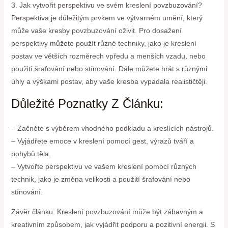
3. Jak vytvořit perspektivu ve svém kreslení povzbuzování?
Perspektiva je důležitým prvkem ve výtvarném umění, který
může vaše kresby povzbuzování oživit. Pro dosažení
perspektivy můžete použít různé techniky, jako je kreslení
postav ve větších rozměrech vpředu a menších vzadu, nebo
použití šrafování nebo stínování. Dále můžete hrát s různými
úhly a výškami postav, aby vaše kresba vypadala realističtěji.
Důležité Poznatky Z Článku:
– Začněte s výběrem vhodného podkladu a kreslících nástrojů.
– Vyjádřete emoce v kreslení pomocí gest, výrazů tváří a
pohybů těla.
– Vytvořte perspektivu ve vašem kreslení pomocí různých
technik, jako je změna velikosti a použití šrafování nebo
stínování.
Závěr článku: Kreslení povzbuzování může být zábavným a
kreativním způsobem, jak vyjádřit podporu a pozitivní energii. S