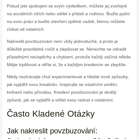
Pokud jste spokojeni se svým výsledkem, můžete jej zveřejnit
na sociálních sítích nebo sdílet s přáteli a rodinou. Buďte pyšní
na svou práci a buďte otevřeni zpětné vazbě, kterou můžete
získat od ostatních.
Nakreslit povzbuzování není vždy jednoduché, a proto je
důležité pravidelně cvičit a zlepšovat se. Nenechte se odradit
případnými neúspěchy a chybami, protože každý začíná někde.
Mějte trpělivost a věřte si, že s každým kreslením se zlepšíte.
Nikdy neztrácejte chuť experimentovat a hledat nové způsoby,
jak vyjádřit svou kreativitu. Inspirujte se ostatními umělci,
knihami nebo přírodou. Kreslení povzbuzování je skvělý
způsob, jak se vyjádřit a sdílet svou radost s ostatními.
Často Kladené Otázky
Jak nakreslit povzbuzování: